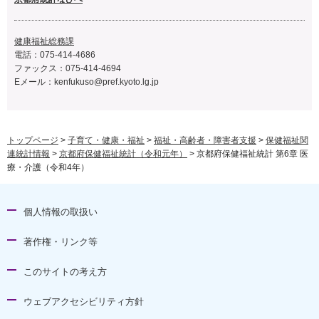
健康福祉総務課
電話：075-414-4686
ファックス：075-414-4694
Eメール：
kenfukuso@pref.kyoto.lg.jp
トップページ
>
子育て・健康・福祉
>
福祉・高齢者・障害者支援
>
保健福祉関
連統計情報
>
京都府保健福祉統計（令和元年）
> 京都府保健福祉統計 第6章 医
療・介護（令和4年）
個人情報の取扱い
著作権・リンク等
このサイトの考え方
ウェブアクセシビリティ方針