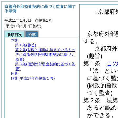
京都府外部監査契約に基づく監査に関す
る条例
○京都府
平成11年1月8日 条例第1号
(平成17年1月7日施行)
京都府外部
条項目次
沿革
する。
本則
第１条
(趣旨)
京都府外
第２条
(財政的援助を与えているもの
等に係る包括外部監査契約に基づく
(趣旨)
監査)
第１条
こ
第３条
(個別外部監査契約に基づく監
査)
「法」とい
附則
に基づく監
附則
(平成17年条例第１号)
(財政的援
づく監査)
第２条
法第
あると認め
ができる。