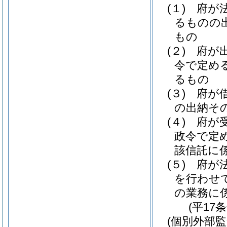
(１)
府が
るものの
もの
(２)
府が
令で定め
るもの
(３)
府が
の出納そ
(４)
府が
政令で定
該信託に
(５)
府が
を行わせ
の業務に
(平17
(個別外部