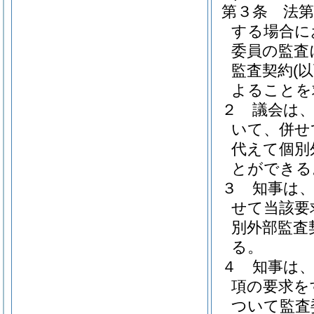
第３条
法第
する場合に
委員の監査
監査契約
(
よることを
２
議会は、
いて、併せ
代えて個別
とができる
３
知事は、
せて当該要
別外部監査
る。
４
知事は
項の要求を
ついて監査