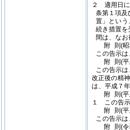
２
適用日
条第１項及
置」という
続き措置を
間は、なお
附
則
(
この告示は
附
則
(
この告示は
改正後の精
は、平成７
附
則
(
１
この告示
附
則
(
この告示は
附
則
(