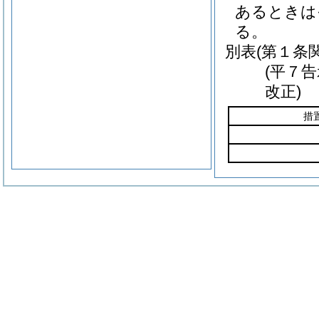
あるときは
る。
別表
(第１条
(平７告
改正)
措