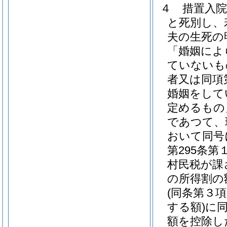
４
措置入院
と死別し、
夫の生死の
「婚姻によ
ていないも
者又は同項
婚姻をして
定めるもの
であつて、
おいて同号
第295条第
村民税が課
の所得割の
(同条第３
する額)
に同
額を控除し