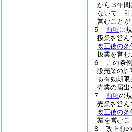
から３年間
ないで、引
営むことが
５
前項
に
扱業を営ん
改正後の条
扱業を営む
６
この条
販売業の許
る有効期限
売業の届出
７
前項
の
売業を営ん
改正後の条
業を営むこ
８
改正前