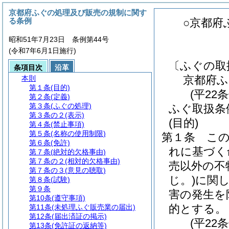
京都府ふぐの処理及び販売の規制に関す
る条例
○京都府
昭和51年7月23日 条例第44号
(令和7年6月1日施行)
〔ふぐの取
条項目次
沿革
京都府ふ
本則
第１条
(目的)
(平22
第２条
(定義)
第３条
(ふぐの処理)
ふぐ取扱条
第３条の２
(表示)
(目的)
第４条
(禁止事項)
第５条
(名称の使用制限)
第１条
こ
第６条
(免許)
れに基づく
第７条
(絶対的欠格事由)
第７条の２
(相対的欠格事由)
売以外の不
第７条の３
(意見の聴取)
じ。)
に関
第８条
(試験)
第９条
害の発生を
第10条
(遵守事項)
的とする。
第11条
(未処理ふぐ販売業の届出)
第12条
(届出済証の掲示)
(平22
第13条
(免許証の返納等)