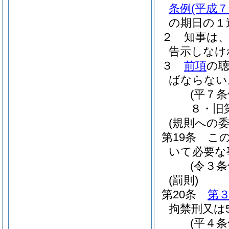
条例
(平成
の期日の１
２
知事は
告示しなけ
３
前項
の
ばならない
(平７
８・旧
(規則への委
第19条
こ
いて必要な
(令３条
(罰則)
第20条
第
拘禁刑又は
(平４