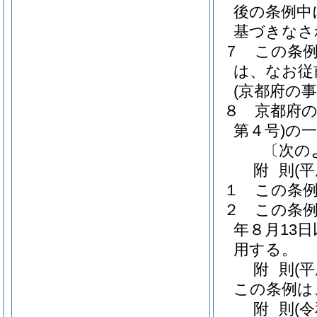
後の条例中
基づきなさ
７
この条
は、なお従
(京都府の
８
京都府
第４号)
の
〔次の
附
則
(
１
この条
２
この条例
年８月13
用する。
附
則
(
この条例は
附
則
(