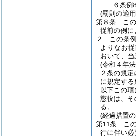
６条例8
(罰則の適
第８条
こ
従前の例に
２
この条
よりなお従
おいて、当
(令和４年
２条の規定
に規定する
以下この項
懲役は、そ
る。
(経過措置
第11条
こ
行に伴い必