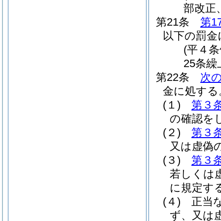
部改正
第21条
第1
以下の罰金
(平４
25条繰
第22条
次
金に処する
(１)
第３
の確認を
(２)
第３
又は虚偽
(３)
第３
若しくは
に規定す
(４)
正当
ず、又は