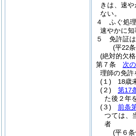
きは、速や
ない。
４
ふぐ処
速やかに知
５
免許証
(平22
(絶対的欠格
第７条
次
理師の免許
(１)
18歳
(２)
第17
た後２年
(３)
前条
つては、
者
(平６条