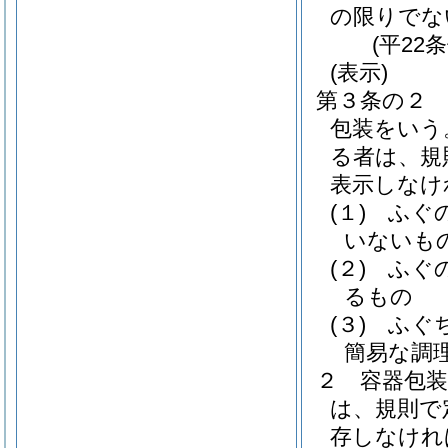
の限りでな
(平22
(表示)
第３条の２
包装をいう
る者は、規
表示しなけ
(１)
ふぐ
いないも
(２)
ふぐ
るもの
(３)
ふぐ
簡易な調
２
容器包
は、規則で
存しなけれ