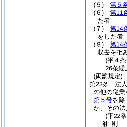
(５)
第５
(６)
第11
た者
(７)
第14
をした者
(８)
第14
収去を拒
(平４
26条繰
(両罰規定)
第23条
法
の他の従業
第５号
を除
か、その法
(平22
附
則