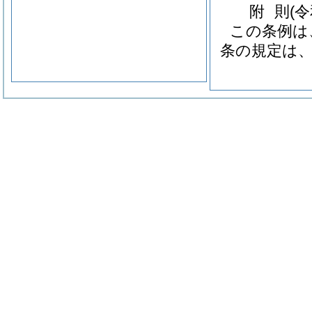
附
則
(
この条例は
条の規定は