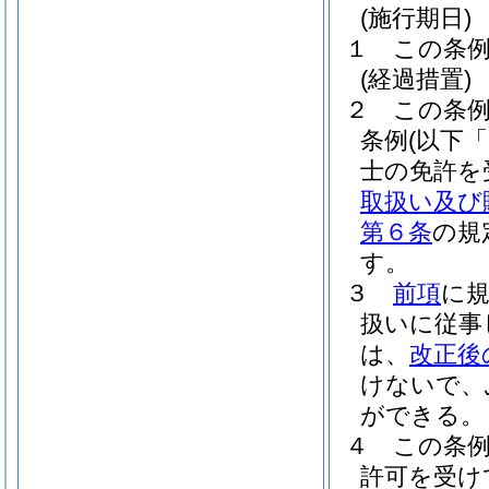
(施行期日)
１
この条例
(経過措置)
２
この条
条例
(以下
士の免許を
取扱い及び
第６条
の規
す。
３
前項
に
扱いに従事
は、
改正後
けないで、
ができる。
４
この条
許可を受け