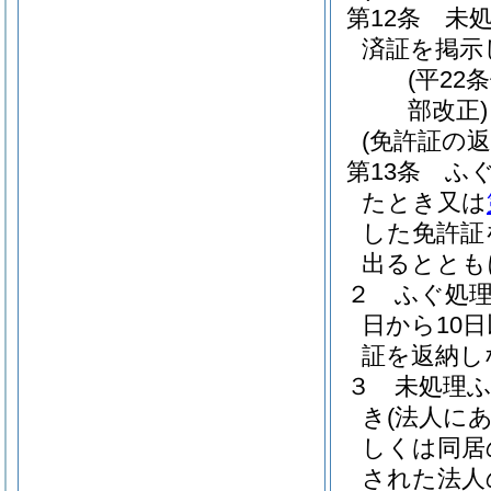
第12条
未
済証を掲示
(平2
部改正)
(免許証の返
第13条
ふ
たとき又は
した免許証
出るととも
２
ふぐ処
日から10
証を返納し
３
未処理
き
(法人に
しくは同居
された法人