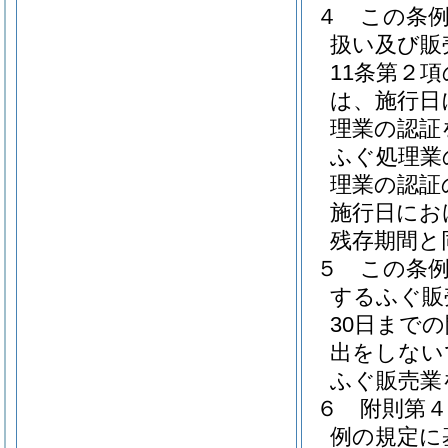
４
この条
扱い及び販
11条第２
は、施行日
理業の認証
ふぐ処理業
理業の認証
施行日にお
残存期間と
５
この条
するふぐ販
30日まで
出をしない
ふぐ販売業
６
附則第
例の規定に