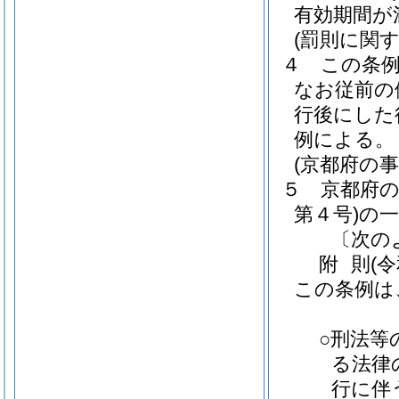
有効期間が
(罰則に関
４
この条
なお従前の
行後にした
例による。
(京都府の
５
京都府
第４号)
の
〔次の
附
則
(
この条例は
○刑法等
る法律
行に伴