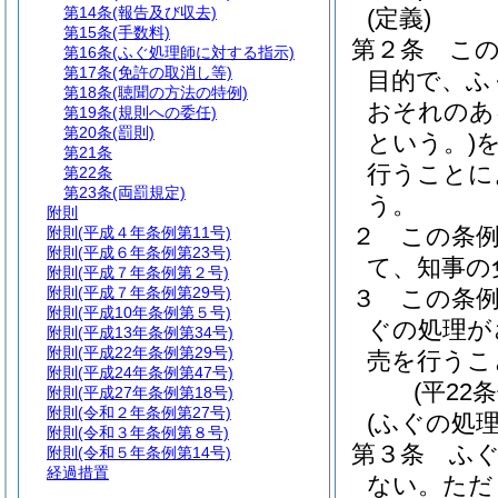
第14条
(報告及び収去)
(定義)
第15条
(手数料)
第２条
こ
第16条
(ふぐ処理師に対する指示)
第17条
(免許の取消し等)
目的で、ふ
第18条
(聴聞の方法の特例)
おそれのあ
第19条
(規則への委任)
第20条
(罰則)
という。)
第21条
行うことに
第22条
第23条
(両罰規定)
う。
附則
２
この条
附則
(平成４年条例第11号)
附則
(平成６年条例第23号)
て、知事の
附則
(平成７年条例第２号)
附則
(平成７年条例第29号)
３
この条
附則
(平成10年条例第５号)
ぐの処理が
附則
(平成13年条例第34号)
附則
(平成22年条例第29号)
売を行うこ
附則
(平成24年条例第47号)
(平22
附則
(平成27年条例第18号)
附則
(令和２年条例第27号)
(ふぐの処理
附則
(令和３年条例第８号)
第３条
ふ
附則
(令和５年条例第14号)
経過措置
ない。
ただ