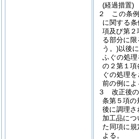
(経過措置)
２
この条
に関する条
項及び第２
る部分に限
う。)
以後
ふぐの処理
の２第１項
ぐの処理を
前の例によ
３
改正後
条第５項の
後に調理さ
加工品につ
た同項に規
よる。