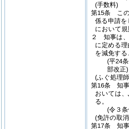
(手数料)
第15条
こ
係る申請を
において規
２
知事は
に定める理
を減免する
(平2
部改正)
(ふぐ処理
第16条
知
おいては、
る。
(令３条
(免許の取消
第17条
知