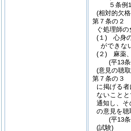
５条例1
(相対的欠格
第７条の２
ぐ処理師の
(１)
心身
ができな
(２)
麻薬
(平13
(意見の聴取
第７条の３
に掲げる者
ないことと
通知し、そ
の意見を聴
(平13
(試験)