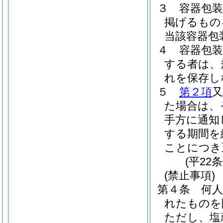
３
容器包
掲げるもの
当該容器包
４
容器包
する者は、
れを保存し
５
第２項
た場合は、
手方に通知
する期間を
ことにつき
(平22
(禁止事項)
第４条
何
れたものを
ただし、塩