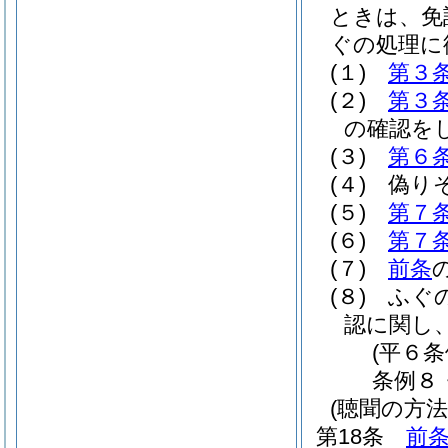
ときは、免
ぐの処理に
(１)
第３
(２)
第３
の確認を
(３)
第６
(４)
偽り
(５)
第７
(６)
第７
(７)
前条
(８)
ふぐ
認に関し
(平６条
条例８
(聴聞の方法
第18条
前