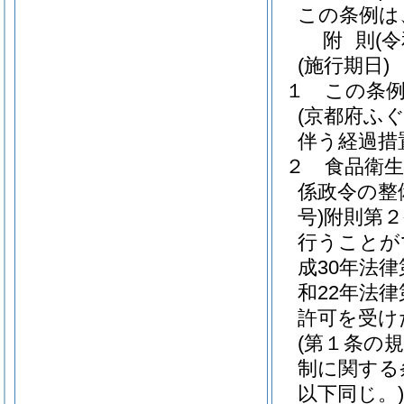
この条例は
附
則
(
(施行期日)
１
この条
(京都府ふ
伴う経過措
２
食品衛
係政令の整
号)
附則第
行うことが
成30年法律
和22年法律
許可を受け
(第１条の
制に関する
以下同じ。)