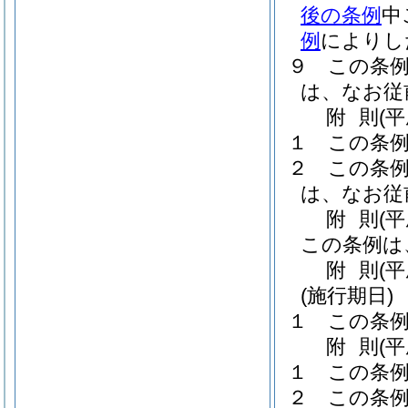
後の条例
中
例
によりし
９
この条
は、なお従
附
則
(
１
この条
２
この条
は、なお従
附
則
(
この条例は
附
則
(
(施行期日)
１
この条例
附
則
(
１
この条例
２
この条