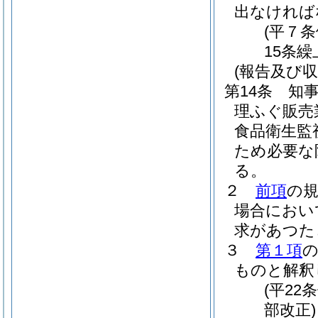
出なければ
(平７
15条繰
(報告及び収
第14条
知
理ふぐ販売
食品衛生監
ため必要な
る。
２
前項
の
場合におい
求があつた
３
第１項
ものと解釈
(平2
部改正)