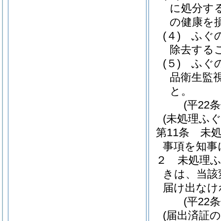
に処分す
の健康を
(４)
ふぐ
除去する
(５)
ふぐ
品衛生監
と。
(平22
(未処理ふ
第11条
未
事項を知事
２
未処理
きは、当該
届け出なけ
(平22
(届出済証の