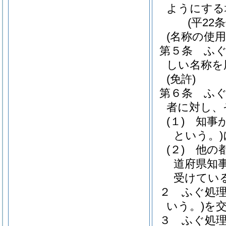
ようにする
(平22
(名称の使用
第５条
ふ
しい名称を
(免許)
第６条
ふ
者に対し、
(１)
知事
という。)
(２)
他の
道府県知
受けてい
２
ふぐ処
いう。)
を
３
ふぐ処