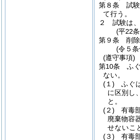
第８条
試
て行う。
２
試験は
(平22
第９条
削除
(令５条
(遵守事項)
第10条
ふ
ない。
(１)
ふぐ
に区別し
と。
(２)
有毒
廃棄物容
せないこ
(３)
有毒