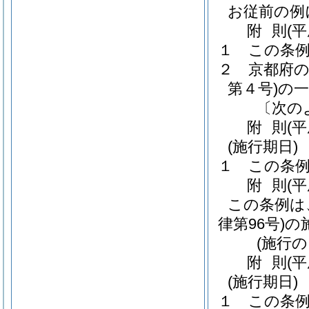
お従前の例
附
則
(
１
この条例
２
京都府
第４号)
の
〔次の
附
則
(
(施行期日)
１
この条例
附
則
(
この条例は
律第96号)
の
(施行の
附
則
(
(施行期日)
１
この条例