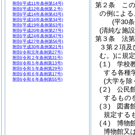
附則
(平成11年条例第14号)
第２条
こ
附則
(平成12年条例第２号)
の例による
附則
(平成14年条例第43号)
附則
(平成16年条例第34号)
(平30
附則
(平成19年条例第63号)
(清純な施
附則
(平成20年条例第27号)
附則
(平成24年条例第47号)
第３条
法第
附則
(平成27年条例第56号)
３第２項及
附則
(平成30年条例第21号)
附則
(令和元年条例第27号)
む。)
に規
附則
(令和２年条例第31号)
(１)
学校
附則
(令和５年条例第13号)
附則
(令和５年条例第29号)
する各種
附則
(令和６年条例第17号)
附則
(令和６年条例第55号)
(大学を除
(２)
公民
するもの
(３)
図書
規定する
(４)
博物
博物館又