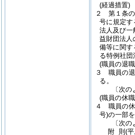
(経過措置)
２
第１条
号に規定す
法人及び一
益財団法人
備等に関す
る特例社団
(職員の退
３
職員の
る。
〔次の
(職員の休
４
職員の
号)
の一部
〔次の
附
則
(