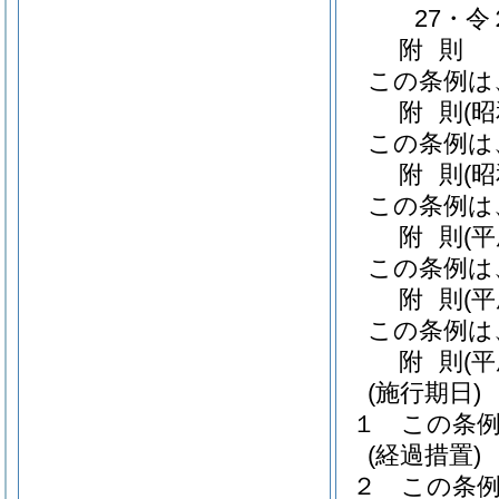
27・令
附
則
この条例は
附
則
(
この条例は
附
則
(
この条例は
附
則
(
この条例は
附
則
(
この条例は
附
則
(
(施行期日)
１
この条例
(経過措置)
２
この条