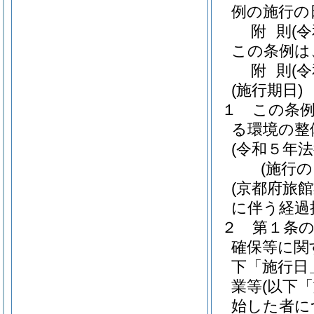
例の施行の
附
則
(
この条例は
附
則
(
(施行期日)
１
この条
る環境の整
(令和５年法
(施行の
(京都府旅
に伴う経過
２
第１条
確保等に関
下「施行日
業等
(以下
始した者に