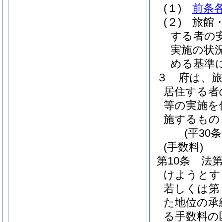
(１)
前条
(２)
旅館
する者の
実施の状
める基準
３
府は、
居住する者
等の実施を
施するもの
(平30
(手数料)
第10条
法
けようとす
若しくは第
た地位の承
る手数料の