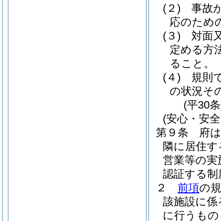
(２)
事故
応のため
(３)
対面
定める方
ること。
(４)
規則
の状況そ
(平30
(安心・安
第９条
府
隣に居住す
営業等の実
認証する制
２
前項
の
該施設に係
に行うもの