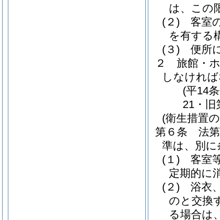
は、この
(２)
客室
を有する
(３)
便所
２
旅館・
しなければ
(平14
21・
(衛生措置の
第６条
法
準は、別に
(１)
客室
定期的に
(２)
浴衣
のと交換
る場合は