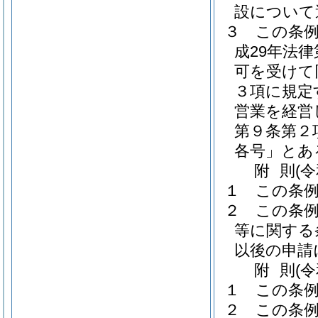
設について
３
この条
成29年法律
可を受けて
３項に規定
営業を経営
第９条第２
各号」とあ
附
則
(
１
この条例
２
この条
等に関する
以後の申請
附
則
(
１
この条例
２
この条