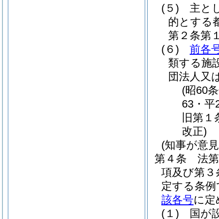
(５)
主と
的とする
第２条第
(６)
前各
類する施
団法人又
(昭60
63・平
旧第１
改正)
(知事が意
第４条
法第
項及び第３
定する条例
該各号
に定
(１)
国が