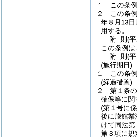
１
この条
２
この条例
年８月13
用する。
附
則
(
この条例は
附
則
(
(施行期日)
１
この条例
(経過措置)
２
第１条
確保等に関
(第１号に
後に旅館業
けて同法第
第３項に規