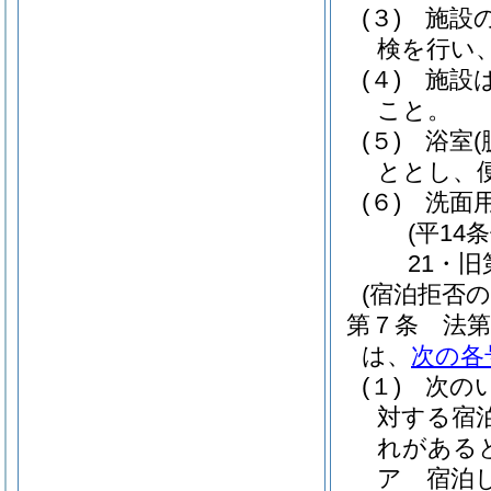
(３)
施設
検を行い
(４)
施設
こと。
(５)
浴室
ととし、
(６)
洗面
(平14
21・
(宿泊拒否の
第７条
法
は、
次の各
(１)
次の
対する宿
れがある
ア
宿泊