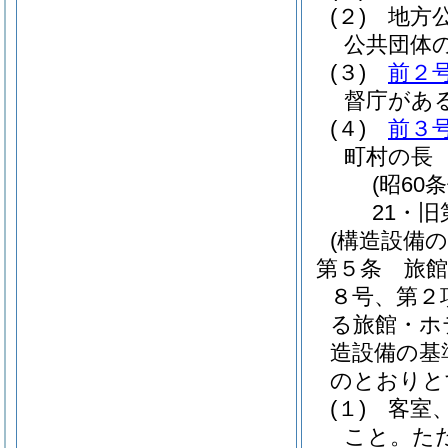
(２)
地方
公共団体
(３)
前２
督庁があ
(４)
前３
町村の長
(昭6
21・
(構造設備の
第５条
旅館
８号、第２
る旅館・ホ
造設備の基
のとおりと
(１)
客室
こと。
た