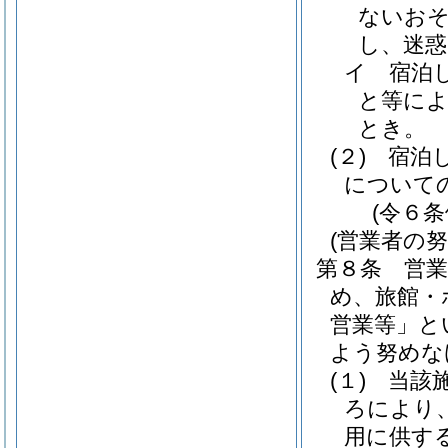
ないお
し、迷
イ
宿泊
と等に
とき。
(２)
宿泊
について
(令６条
(営業者の努
第８条
営
め、旅館・
営業等」と
よう努めな
(１)
当該
ろにより
用に供す