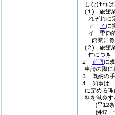
しなければ
(１)
旅館
れぞれに
ア
イ
に
イ
季節
館業に係
(２)
旅館
件につき 8
２
前項
に
申請の際に
３
既納の
４
知事は
に定める理
料を減免す
(平12
例47