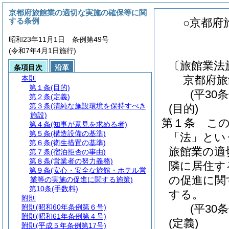
京都府旅館業の適切な実施の確保等に関
する条例
○京都府
昭和23年11月1日 条例第49号
(令和7年4月1日施行)
〔旅館業法
条項目次
沿革
京都府旅
本則
第１条
(目的)
(平30
第２条
(定義)
第３条
(清純な施設環境を保持すべき
(目的)
施設)
第１条
こ
第４条
(知事が意見を求める者)
第５条
(構造設備の基準)
「法」とい
第６条
(衛生措置の基準)
旅館業の適
第７条
(宿泊拒否の事由)
第８条
(営業者の努力義務)
隣に居住す
第９条
(安心・安全な旅館・ホテル営
の促進に関
業等の実施の促進に関する施策)
第10条
(手数料)
する。
附則
(平30
附則
(昭和60年条例第６号)
附則
(昭和61年条例第４号)
(定義)
附則
(平成５年条例第17号)