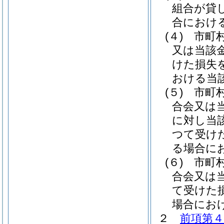
組合が貸
合におけ
(４)
市町
又は当該
けた損失
おける当
(５)
市町
合会又は
に対し当
つて受け
る場合に
(６)
市町
合会又は
て受けた
場合にお
２
前項第４