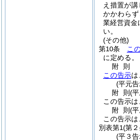
え措置が講
かかわらず
業経営資金
い。
(その他)
第10条
こ
に定める。
附
則
この告示
は
(平元告
附
則
(
この告示は
附
則
(
この告示は
別表第1
(第２
(平３告