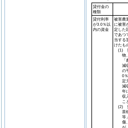
貸付金の
種類
貸付利率
被害農
が3.0％以
に被害
内の資金
定した
であつ
当する
けたも
(1)
指
物
「
減
の
0
定
減
年
収
こ
(2)
指
茶
等
傷
が