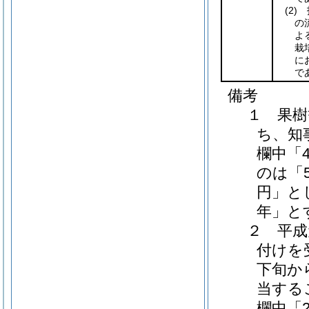
(2)
指
の
よ
栽
に
で
備考
１ 果樹
ち、知
欄中「
のは「5
円」と
年」と
２ 平成
付けを
下旬か
当する
欄中「