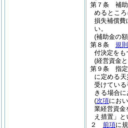
第７条
補
めるところ
損失補償費
い。
(補助金の額
第８条
規則
付決定をも
(経営資金
第９条
指
に定める天
受けている
きる場合に
(
次項
におい
業経営資金
え措置」と
２
前項
に