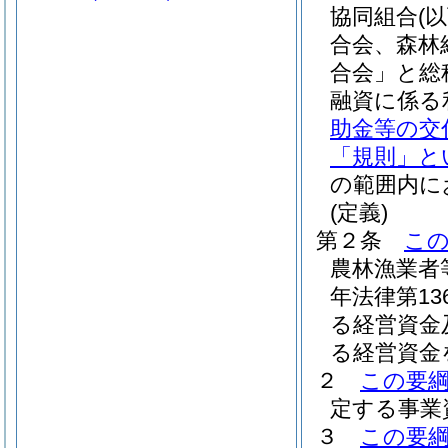
協同組合
(
合会、森林
合会」と総
融資に係る
助金等の交
「規則」と
の範囲内に
(定義)
第２条
こ
農林漁業者
年法律第1
る経営資金
る経営資金
２
この要
定する事業
３
この要