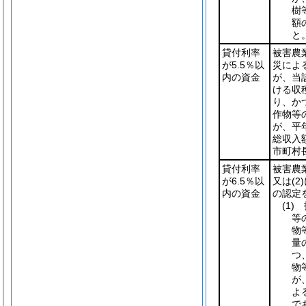
樹
額
と
貸付利率
被害農
が5.5％以
災によ
内の資金
が、当
ける収
り、か
作物等
が、平
総収入
市町村
貸付利率
被害農
が6.5％以
又は
(2)
内の資金
の認定
(1)
指
等
物
量
つ
物
が
よ
で