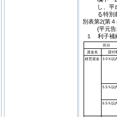
し、平
る特別
別表第2
(第４
(平元告
１ 利子補
区分
資金名
貸付
経営資金
3.0％以
5.5％以
6.5％以