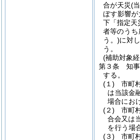
合が天災
(
ぼす影響が
下「指定天
者等のうち
う。)
に対
う。
(補助対象経
第３条
知
する。
(１)
市町
は当該金
場合にお
(２)
市町
合会又は
を行う場
(３)
市町