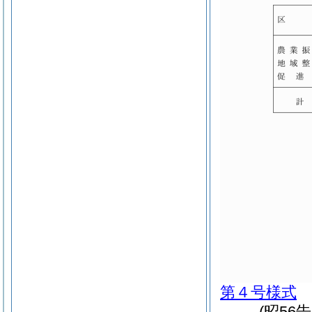
第４号様式
(昭56