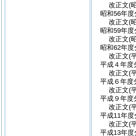
改正文
(
昭和56年
改正文
(
昭和59年
改正文
(
昭和62年
改正文
(
平成４年度
改正文
(
平成６年度
改正文
(
平成９年度
改正文
(
平成11年
改正文
(
平成13年