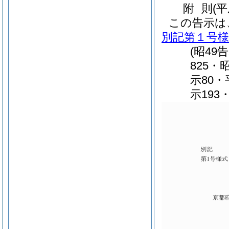
附
則
(
この告示は
別記第１号様
(昭49
825・
示80・
示193