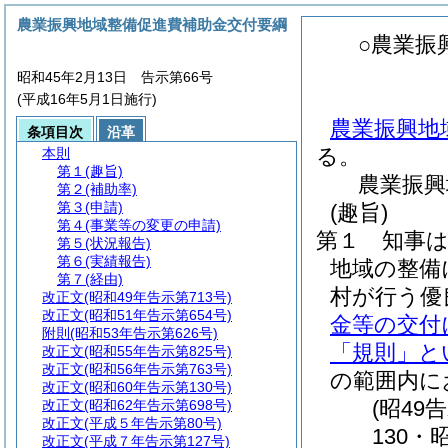
農業振興地域整備促進費補助金交付要綱
○農業振
昭和45年2月13日 告示第66号
(平成16年5月1日施行)
農業振興地
条項目次
沿革
る。
本則
第１
(趣旨)
農業振興
第２
(補助率)
第３
(申請)
(趣旨)
第４
(事業等の変更の申請)
第１
知事
第５
(状況報告)
第６
(実績報告)
地域の整備
第７
(経由)
村が行う優
改正文
(昭和49年告示第713号)
改正文
(昭和51年告示第654号)
金等の交付
附則
(昭和53年告示第626号)
「規則」と
改正文
(昭和55年告示第825号)
改正文
(昭和56年告示第763号)
の範囲内に
改正文
(昭和60年告示第130号)
(昭49
改正文
(昭和62年告示第698号)
改正文
(平成５年告示第80号)
130・
改正文
(平成７年告示第127号)