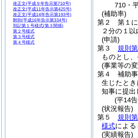
改正文
(平成９年告示第710号)
710・
改正文
(平成11年告示第425号)
(補助率)
改正文
(平成14年告示第193号)
附則
(平成16年告示第334号)
第２
第１
別記第１号様式
(第３関係)
２分の１以
第２号様式
第３号様式
(申請)
第４号様式
第３
規則第
ものとし、
(事業等の変
第４
補助
生じたとき
知事に提出
(平14
(状況報告)
第５
規則第
様式
による
(実績報告)