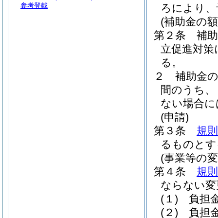
参考登載
ろにより、
(補助金の額
第２条
補
立促進対策
る。
２
補助金
間のうち、
ない場合に
(申請)
第３条
規則
るものとす
(事業等の変
第４条
規則
ならない変
(１)
負担
(２)
負担