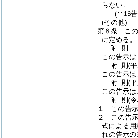
らない。
(平16
(その他)
第８条
こ
に定める。
附
則
この告示は
附
則
(
この告示は
附
則
(
この告示は
附
則
(
１
この告
２
この告
式による用
れの告示の