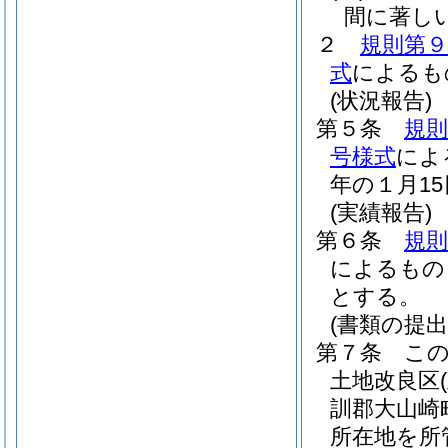
間に著し
２
規則第９
式
によるも
(状況報告)
第５条
規則
号様式
によ
年の１月1
(実績報告)
第６条
規則
によるもの
とする。
(書類の提出
第７条
こ
土地改良区
訓郡大山崎
所在地を所