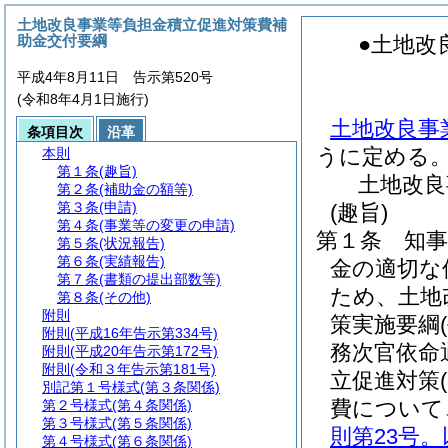
土地改良事業等負担金積立促進対策費補
助金交付要綱
●土地改
平成4年8月11日 告示第520号
(令和8年4月1日施行)
土地改良事
条項目次
沿革
うに定める
本則
第１条
(趣旨)
土地改良
第２条
(補助金の額等)
第３条
(申請)
(趣旨)
第４条
(事業等の変更の申請)
第１条
知
第５条
(状況報告)
第６条
(実績報告)
金の適切な
第７条
(書類の提出部数等)
ため、土地
第８条
(その他)
附則
策実施要綱
附則
(平成16年告示第334号)
務次官依命
附則
(平成20年告示第172号)
附則
(令和３年告示第181号)
立促進対策
別記第１号様式
(第３条関係)
費について
第２号様式
(第４条関係)
第３号様式
(第５条関係)
則第23号
第４号様式
(第６条関係)