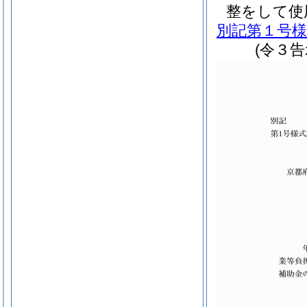
整をして使
別記第１号様
(令３告