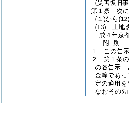
(災害復旧
第１条
次
(１)から(1
(13)
土地
成４年京都
附
則
１
この告
２
第１条
の各告示」
金等であっ
定の適用を
なおその効