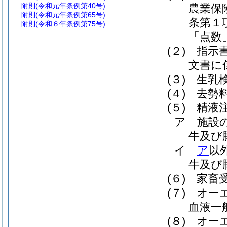
附則
(令和元年条例第40号)
農業保
附則
(令和元年条例第65号)
条第１
附則
(令和６年条例第75号)
「点数
(２)
指示
文書に
(３)
生乳
(４)
去勢料
(５)
精液
ア
施設
牛及び
イ
ア
以
牛及び
(６)
家畜受
(７)
オー
血液一
(８)
オー