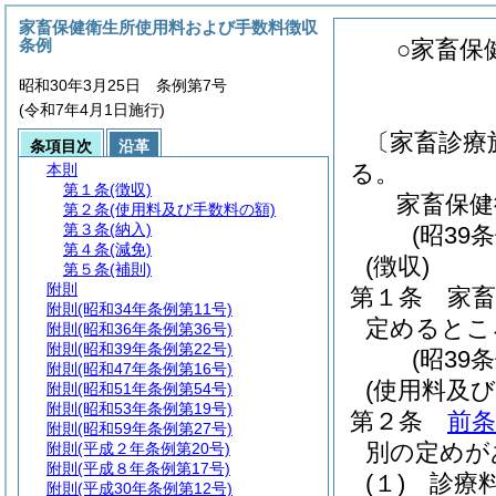
家畜保健衛生所使用料および手数料徴収
条例
○家畜保
昭和30年3月25日 条例第7号
(令和7年4月1日施行)
〔家畜診療
条項目次
沿革
る。
本則
第１条
(徴収)
家畜保健
第２条
(使用料及び手数料の額)
第３条
(納入)
(昭39
第４条
(減免)
(徴収)
第５条
(補則)
附則
第１条
家
附則
(昭和34年条例第11号)
定めるとこ
附則
(昭和36年条例第36号)
附則
(昭和39年条例第22号)
(昭39
附則
(昭和47年条例第16号)
(使用料及び
附則
(昭和51年条例第54号)
附則
(昭和53年条例第19号)
第２条
前条
附則
(昭和59年条例第27号)
別の定めが
附則
(平成２年条例第20号)
附則
(平成８年条例第17号)
(１)
診療
附則
(平成30年条例第12号)