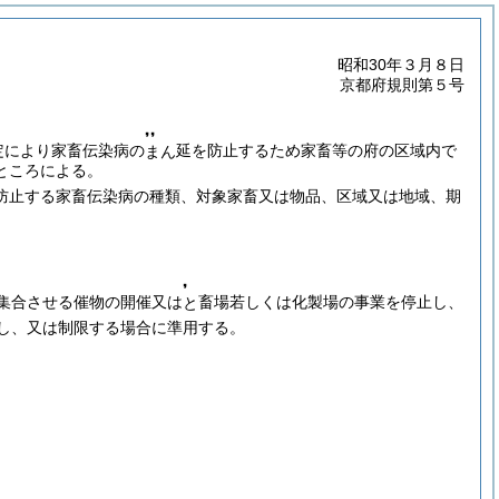
昭和30年３月８日
京都府規則第５号
❜❜
定により家畜伝染病の
延を防止するため家畜等の府の区域内で
まん
ところによる。
防止する家畜伝染病の種類、対象家畜又は物品、区域又は地域、期
❜
集合させる催物の開催又は
畜場若しくは化製場の事業を停止し、
と
し、又は制限する場合に準用する。