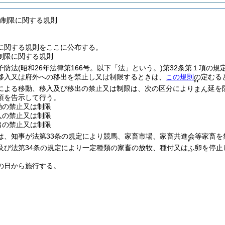
動制限に関する規則
に関する規則をここに公布する。
制限に関する規則
予防法
(昭和26年法律第166号。以下「法」という。)
第32条第１項の規
移入又は府外への移出を禁止し又は制限するときは、
この規則
の定むる
❜❜
による移動、移入及び移出の禁止又は制限は、次の区分により
延を
まん
項を告示して行う。
動の禁止又は制限
入の禁止又は制限
出の禁止又は制限
は、知事が法第33条の規定により競馬、家畜市場、家畜共進会等家畜を
❜
及び法第34条の規定により一定種類の家畜の放牧、種付又は
卵を停止
ふ
の日から施行する。