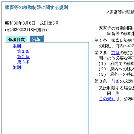
家畜等の移動制限に関する規則
○家畜等の移
昭和30年3月8日 規則第5号
家畜等の移動制限
(昭和30年3月8日施行)
家畜等の移動
条項目次
沿革
第１条
家畜伝染病
本則
の移動、府内への
第１条
第２条
前条
の規定
第２条
間その他必要な事
第３条
(１)
府内での移
附則
(２)
府内への移
(３)
府外への移
第３条
前条
の規定
又は制限する場合
附
則
この規則
は、公布