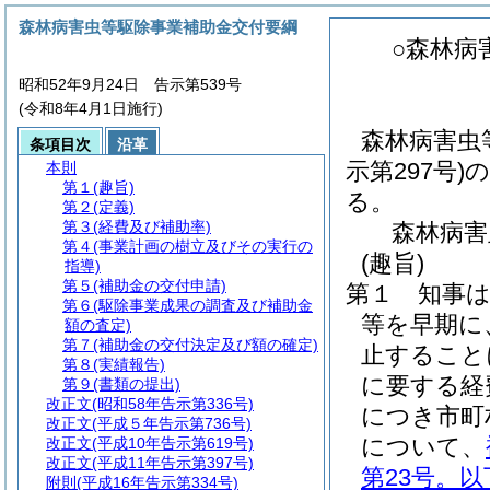
森林病害虫等駆除事業補助金交付要綱
○森林病
昭和52年9月24日 告示第539号
(令和8年4月1日施行)
森林病害虫
条項目次
沿革
示第297号
本則
第１
(趣旨)
る。
第２
(定義)
第３
(経費及び補助率)
森林病害
第４
(事業計画の樹立及びその実行の
(趣旨)
指導)
第５
(補助金の交付申請)
第１
知事
第６
(駆除事業成果の調査及び補助金
等を早期に
額の査定)
第７
(補助金の交付決定及び額の確定)
止すること
第８
(実績報告)
に要する経
第９
(書類の提出)
改正文
(昭和58年告示第336号)
につき市町
改正文
(平成５年告示第736号)
について、
改正文
(平成10年告示第619号)
改正文
(平成11年告示第397号)
第23号。
附則
(平成16年告示第334号)