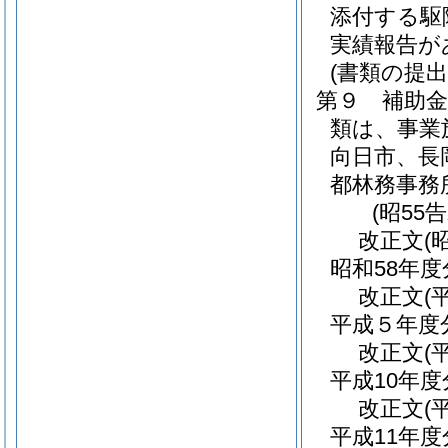
添付する駆
実績報告が
(書類の提出
第９
補助
類は、事業
向日市、長
都林務事務
(昭55
改正文
(
昭和58年
改正文
(
平成５年度
改正文
(
平成10年
改正文
(
平成11年