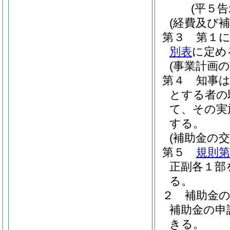
(平５告
(経費及び補
第３
第１
別表
に定め
(事業計画
第４
知事
とする者の
て、その実
する。
(補助金の交
第５
規則第
正副各１部
る。
２
補助金
補助金の申
きる。