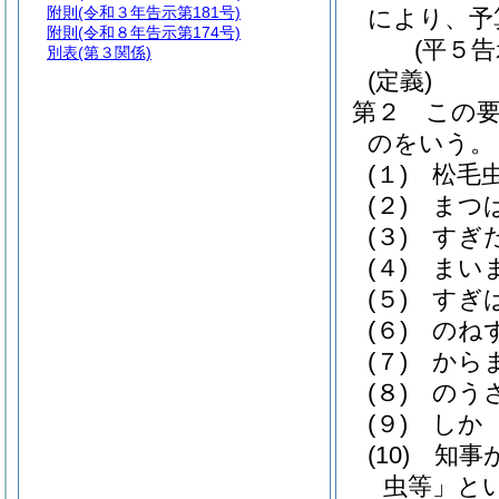
附則
(令和３年告示第181号)
により、予
附則
(令和８年告示第174号)
(平５告
別表
(第３関係)
(定義)
第２
この
のをいう。
(１)
松毛
(２)
まつ
(３)
すぎ
(４)
まい
(５)
すぎ
(６)
のね
(７)
から
(８)
のう
(９)
しか
(10)
知事
虫等」とい