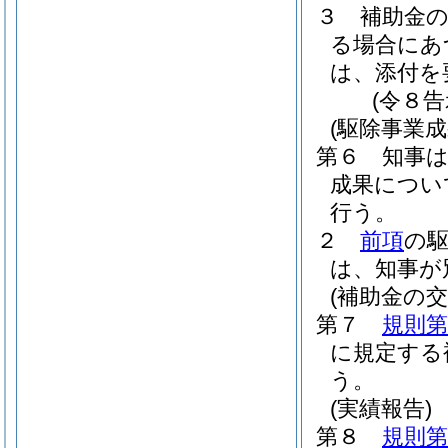
３
補助金
る場合にあ
は、添付を
(令８告
(駆除事業
第６
知事
成果につい
行う。
２
前項
の
は、知事が
(補助金の
第７
規則第
に規定する
う。
(実績報告)
第８
規則第