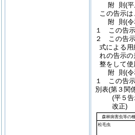
附
則
(
この告示は
附
則
(
１
この告
２
この告
式による用
れの告示の
整をして使
附
則
(
１
この告
別表
(第３関係
(平５告
改正)
森林病害虫等の
松毛虫