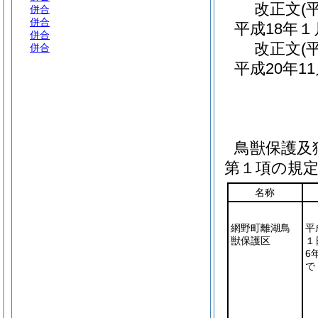
改正文
(
併合
併合
平成18年
併合
改正文
(
併合
平成20年
鳥獣保護及
第１項の規
名称
網野町離湖鳥
平
獣保護区
１
6
で