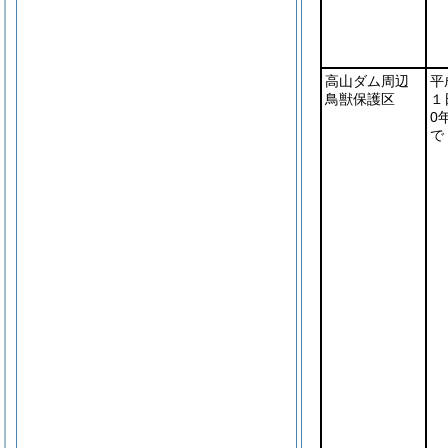
高山ダム周辺
平
鳥獣保護区
１
0
で