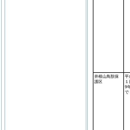
井根山鳥獣保
平
護区
１
9
で