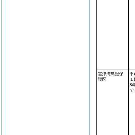
宮津湾鳥獣保
平
護区
１
8
で