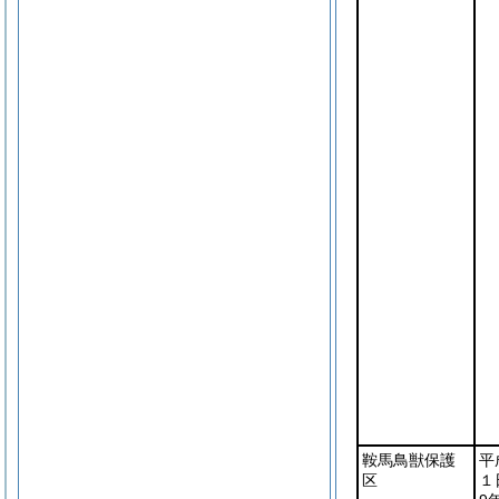
鞍馬鳥獣保護
平
区
１