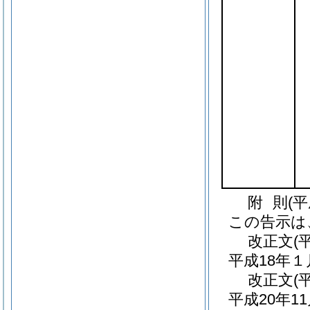
附
則
(
この告示は
改正文
(
平成18年
改正文
(
平成20年