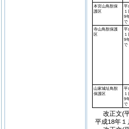
本宮山鳥獣保
平
護区
１
9
で
寺山鳥獣保護
平
区
１
9
で
山家城址鳥獣
平
保護区
１
9
で
改正文
(
平成18年