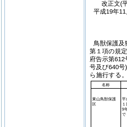
改正文
(
平成19年
鳥獣保護及
第１項の規
府告示第612
号及び640号)
ら施行する
名称
東山鳥獣保護
平
区
１
9
で