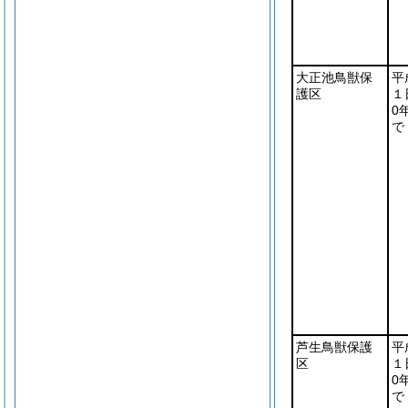
大正池鳥獣保
平
護区
１
0
で
芦生鳥獣保護
平
区
１
0
で