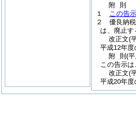
附
則
１
この告
２
優良納税
は、廃止す
改正文
(
平成12年
附
則
(
この告示は
改正文
(
平成20年