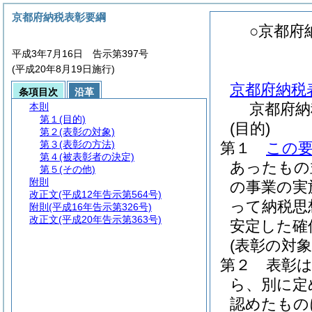
京都府納税表彰要綱
○京都府
平成3年7月16日 告示第397号
(平成20年8月19日施行)
京都府納税
条項目次
沿革
京都府納
本則
第１
(目的)
(目的)
第２
(表彰の対象)
第３
(表彰の方法)
第１
この
第４
(被表彰者の決定)
あったもの
第５
(その他)
附則
の事業の実
改正文
(平成12年告示第564号)
って納税思
附則
(平成16年告示第326号)
改正文
(平成20年告示第363号)
安定した確
(表彰の対象
第２
表彰
ら、別に定
認めたもの