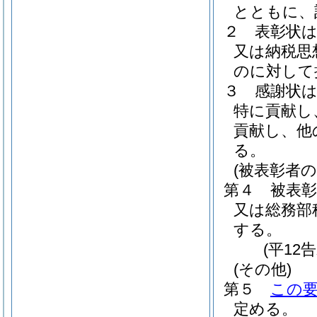
とともに、
２
表彰状
又は納税思
のに対して
３
感謝状
特に貢献し
貢献し、他
る。
(被表彰者の
第４
被表
又は総務部
する。
(平12
(その他)
第５
この
定める。