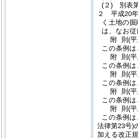
(２)
別表
２
平成20
く土地の掘
は、なお従
附
則
(
この条例は
附
則
(
この条例は
附
則
(
この条例は
附
則
(
この条例は
附
則
(
この条例は
法律第23号)
加える改正