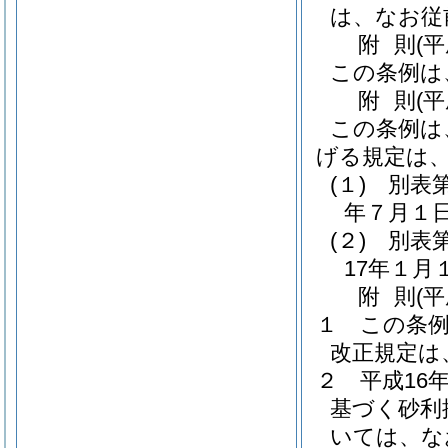
は、なお従
附
則
(
この条例は
附
則
(
この条例は
げる規定は
(１)
別表
年７月１
(２)
別表
17年１月
附
則
(
１
この条
改正規定は
２
平成16
基づく砂利
いては、な