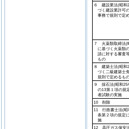
６ 建設業法
(昭和
づく建設業許可
事務で規則で定
７ 火薬類取締法
(
に基づく火薬類
請に対する審査
もの
８ 建築士法
(昭和
づく二級建築士
規則で定めるも
９ 採石法
(昭和25
の13第１項の規
者試験の実施
10 削除
11 行政書士法
(昭
条第２項の規定
施
12 高圧ガス保安