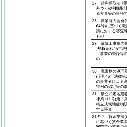
27 砂利採取法
(昭
基づく砂利採取
る審査等の事務
28 職業能力開発
64号)
に基づく職
請に対する審査
もの
29 電気工事業の
法律
(昭和45年法
工事業の登録等
の
30 廃棄物の処理
(昭和45年法律第1
の事業者による
特例の認定等の
31 積立式宅地建
律第111号)
第３
積立式宅地建物
する審査
31の２ 貸金業法
に基づく貸金業
審査等の事務で