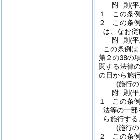
附
則
(
１
この条例
２
この条
は、なお従
附
則
(
この条例は
第２の38の
関する法律
の日から施
(施行の
附
則
(
１
この条
法等の一部
ら施行する
(施行の
２
この条