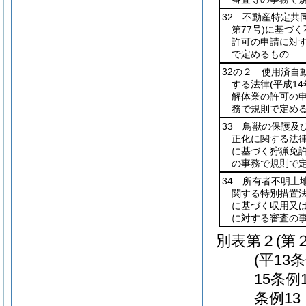
32 不動産特定共
第77号)
に基づく
許可の申請に対
で定めるもの
32の２ 使用済自
する法律
(平成1
解体業の許可の
務で規則で定め
33 鳥獣の保護及
正化に関する法
に基づく狩猟免
の事務で規則で
34 所有者不明土
関する特別措置
に基づく収用又
に対する審査の
別表第２
(第
(平13
15条例
条例13