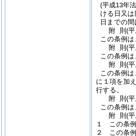
(平成13年法
ける日又は
日までの間
附
則
(
この条例は
附
則
(
この条例は
附
則
(
この条例は
に１項を加え
行する。
附
則
(
この条例は
附
則
(
１
この条例
２
この条