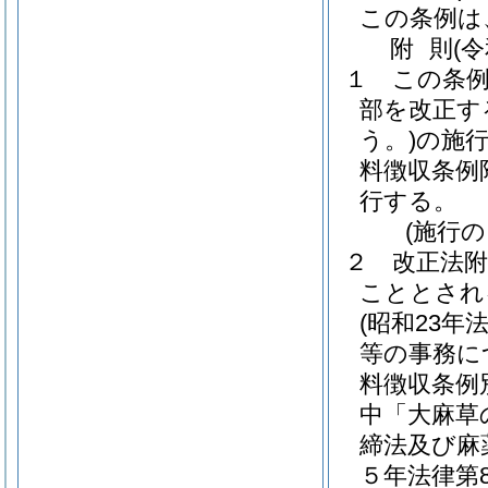
この条例は
附
則
(
１
この条
部を改正す
う。)
の施
料徴収条例
行する。
(施行の
２
改正法
こととされ
(昭和23年法
等の事務に
料徴収条例
中「大麻草
締法及び麻
５年法律第8