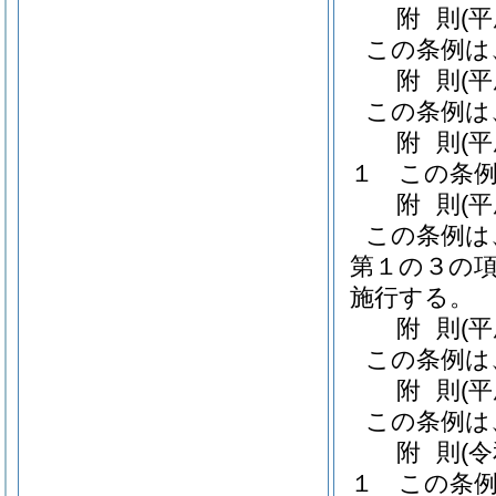
附
則
(
この条例は
附
則
(
この条例は
附
則
(
１
この条例
附
則
(
この条例は
第１の３の項
施行する。
附
則
(
この条例は
附
則
(
この条例は
附
則
(
１
この条例