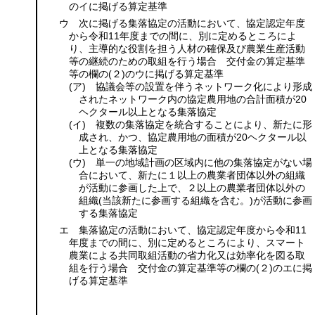
のイに掲げる算定基準
ウ 次に掲げる集落協定の活動において、協定認定年度
から令和11年度までの間に、別に定めるところによ
り、主導的な役割を担う人材の確保及び農業生産活動
等の継続のための取組を行う場合 交付金の算定基準
等の欄の
(２)
のウに掲げる算定基準
(ア)
協議会等の設置を伴うネットワーク化により形成
されたネットワーク内の協定農用地の合計面積が20
ヘクタール以上となる集落協定
(イ)
複数の集落協定を統合することにより、新たに形
成され、かつ、協定農用地の面積が20ヘクタール以
上となる集落協定
(ウ)
単一の地域計画の区域内に他の集落協定がない場
合において、新たに１以上の農業者団体以外の組織
が活動に参画した上で、２以上の農業者団体以外の
組織
(当該新たに参画する組織を含む。)
が活動に参画
する集落協定
エ 集落協定の活動において、協定認定年度から令和11
年度までの間に、別に定めるところにより、スマート
農業による共同取組活動の省力化又は効率化を図る取
組を行う場合 交付金の算定基準等の欄の
(２)
のエに掲
げる算定基準