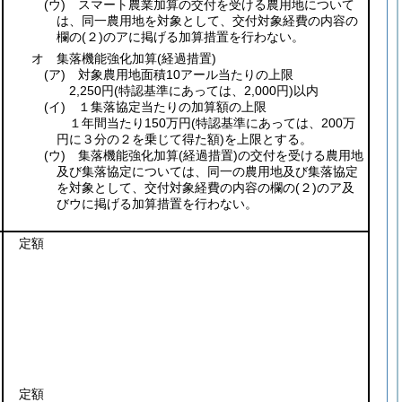
(ウ)
スマート農業加算の交付を受ける農用地について
は、同一農用地を対象として、交付対象経費の内容の
欄の
(２)
のアに掲げる加算措置を行わない。
オ 集落機能強化加算
(経過措置)
(ア)
対象農用地面積10アール当たりの上限
2,250円
(特認基準にあっては、2,000円)
以内
(イ)
１集落協定当たりの加算額の上限
１年間当たり150万円
(特認基準にあっては、200万
円に３分の２を乗じて得た額)
を上限とする。
(ウ)
集落機能強化加算
(経過措置)
の交付を受ける農用地
及び集落協定については、同一の農用地及び集落協定
を対象として、交付対象経費の内容の欄の
(２)
のア及
びウに掲げる加算措置を行わない。
定額
定額