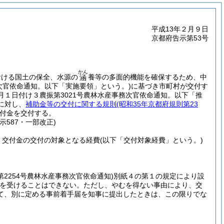
平成13年２月９日
京都府告示第53号
かん
おける国土の保全、水源の
養等の多面的機能を確保するため、中
涵
務次官依命通知。以下「実施要領」という。)
に基づき市町村が交付す
月１日付け３農振第3021号農林水産事務次官依命通知。以下「推
に対し、
補助金等の交付に関する規則
(昭和35年京都府規則第23
付金を交付する。
告示587・一部改正)
、交付金の交付の対象となる経費
(以下「交付対象経費」という。)
第2254号農林水産事務次官依命通知)
別紙４の第１の規定により設
を受けることはできない。
ただし、やむを得ない事由により、交
て、別に定める事前着手届を知事に提出したときは、この限りでな