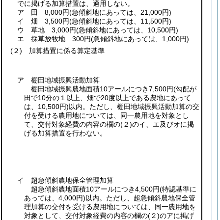
でに掲げる加算措置は、適用しない。
ア 田 8,000円
(急傾斜地にあっては、21,000円)
イ 畑 3,500円
(急傾斜地にあっては、11,500円)
ウ 草地 3,000円
(急傾斜地にあっては、10,500円)
エ 採草放牧地 300円
(急傾斜地にあっては、1,000円)
(２)
加算措置に係る算定基準
ア 棚田地域振興活動加算
棚田地域振興農地面積10アールにつき7,500円
(勾配が
田で10分の１以上、畑で20度以上である農地にあって
は、10,500円)
以内。ただし、棚田地域振興活動加算の交
付を受ける農用地については、同一農用地を対象とし
て、交付対象経費の内容の欄の
(２)
のイ、エ及びオに掲
げる加算措置を行わない。
イ 超急傾斜農地保全管理加算
超急傾斜農地面積10アールにつき4,500円
(特認基準に
あっては、4,000円)
以内。ただし、超急傾斜農地保全管
理加算の交付を受ける農用地については、同一農用地を
対象として、交付対象経費の内容の欄の
(２)
のアに掲げ