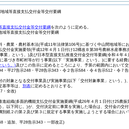
間地域等直接支払交付金等交付要綱
等直接支払交付金等交付要綱
を次のように定める。
地域等直接支払交付金等交付要綱
料・農業・農村基本法
(平成11年法律第106号)
に基づく中山間地域等に
払交付金実施要領
(平成12年４月１日付け12構改Ｂ第38号農林水産事
付事業」という。)
及び日本型直接支払推進交付金交付等要綱
(令和４年４
に基づき市町村等が行う事業
(以下「実施事業」という。)
に要する経費
という。)
及びこの告示に定めるところにより、予算の範囲内において交
694・平27告示248・平28告示343・令２告示584・令４告示512・令７
付の対象となる交付事業及び実施事業
(以下「交付対象事業」という。)
定基準等は、
別表
に定めるとおりとする。
87・全改)
推進組織
(多面的機能支払交付金実施要綱
(平成26年４月１日付け25農振
う。以下同じ。)
が、交付決定前に事業を実施した場合は、交付金の交付
綱別紙２の第２及び第３に規定する事業を実施しようとする場合におい
248・追加、平28告示343・一部改正)