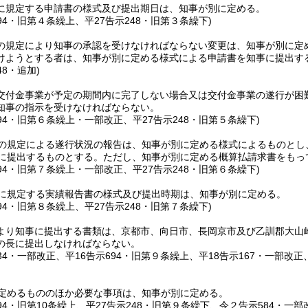
に規定する申請書の様式及び提出期日は、知事が別に定める。
694・旧第４条繰上、平27告示248・旧第３条繰下)
の規定により知事の承認を受けなければならない変更は、知事が別に定
けようとする者は、知事が別に定める様式による申請書を知事に提出す
48・追加)
交付金事業が予定の期間内に完了しない場合又は交付金事業の遂行が困
知事の指示を受けなければならない。
694・旧第６条繰上・一部改正、平27告示248・旧第５条繰下)
の規定による遂行状況の報告は、知事が別に定める様式によるものとし、
でに提出するものとする。
ただし、知事が別に定める概算払請求書をもっ
694・旧第７条繰上・一部改正、平27告示248・旧第６条繰下)
に規定する実績報告書の様式及び提出時期は、知事が別に定める。
694・旧第８条繰上、平27告示248・旧第７条繰下)
より知事に提出する書類は、京都市、向日市、長岡京市及び乙訓郡大山
の長に提出しなければならない。
334・一部改正、平16告示694・旧第９条繰上、平18告示167・一部改
定めるもののほか必要な事項は、知事が別に定める。
694・旧第10条繰上、平27告示248・旧第９条繰下、令２告示584・一部