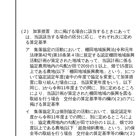
(２)
加算措置 次に掲げる場合に該当するときにあって
は、当該該当する場合の区分に応じ、それぞれ次に定め
る算定基準
ア 集落協定の活動において、棚田地域振興法
(令和元年
法律第42号)
第10条第４項に規定する認定棚田地域振興
活動計画が策定された地域であって、当該計画に係る
協定農用地内の勾配が田で20分の１以上、畑で15度以
上である農地
(以下「棚田地域振興農地」という。)
につ
いて協定認定年度
(途中の年度で協定を変更して加算措
置に取り組んだ場合には、当該変更年度をいう。以下
同じ。)
から令和11年度までの間に、別に定めるところ
により、当該計画が策定された棚田地域の振興を図る
取組を行う場合 交付金の算定基準等の欄の
(２)
のアに
掲げる算定基準
イ 集落協定又は個別協定の活動において、協定認定年
度から令和11年度までの間に、別に定めるところによ
り、協定農用地内の勾配が田で10分の１以上、畑で20
度以上である農地
(以下「超急傾斜農地」という。)
の保
全等の取組を行う場合 交付金の算定基準等の欄の
(２)