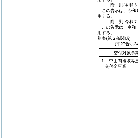
附
則
(令和
この告示は、令和
用する。
附
則
(令和
この告示は、令和
用する。
別表
(第２条関係)
(平27告示
交付対象事
１ 中山間地域等
交付金事業