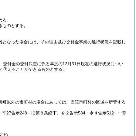
める。
るものとする。
難となった場合には、その理由及び交付金事業の遂行状況を記載し
交付金の交付決定に係る年度の12月31日現在の遂行状況につい
て代えることができるものとする。
崎町以外の市町村の場合にあっては、当該市町村の区域を所管する
正、平27告示248・旧第８条繰下、令２告示584・令４告示512・一部
改正)