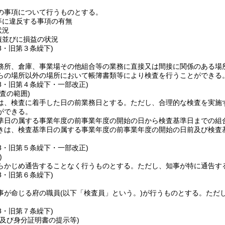
の事項について行うものとする。
等に違反する事項の有無
状況
債並びに損益の状況
38・旧第３条繰下)
務所、倉庫、事業場その他組合等の業務に直接又は間接に関係のある場
らの場所以外の場所において帳簿書類等により検査を行うことができる
38・旧第４条繰下・一部改正)
査の範囲)
は、検査に着手した日の前業務日とする。
ただし、合理的な検査を実施
ができる。
準日の属する事業年度の前事業年度の開始の日から検査基準日までの組
きは、検査基準日の属する事業年度の前事業年度の開始の日前及び検査
38・旧第５条繰下・一部改正)
)
らかじめ通告することなく行うものとする。
ただし、知事が特に通告す
38・旧第６条繰下)
事が命じる府の職員
(以下「検査員」という。)
が行うものとする。
ただ
38・旧第７条繰下)
付及び身分証明書の提示等)