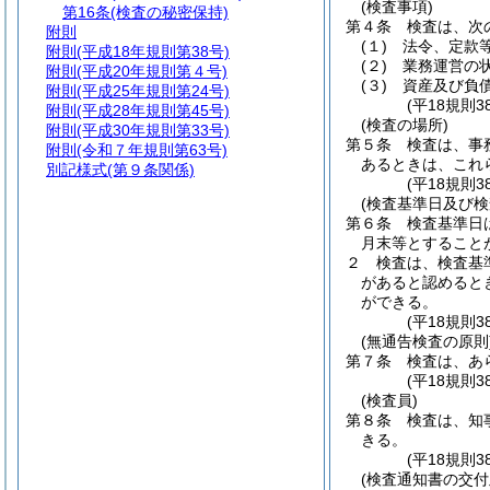
(検査事項)
第16条
(検査の秘密保持)
第４条
検査は、次
附則
(１)
法令、定款
附則
(平成18年規則第38号)
(２)
業務運営の
附則
(平成20年規則第４号)
(３)
資産及び負
附則
(平成25年規則第24号)
(平18規則
附則
(平成28年規則第45号)
(検査の場所)
附則
(平成30年規則第33号)
第５条
検査は、事
附則
(令和７年規則第63号)
あるときは、これ
別記様式
(第９条関係)
(平18規則
(検査基準日及び検
第６条
検査基準日
月末等とすること
２
検査は、検査基
があると認めると
ができる。
(平18規則
(無通告検査の原則
第７条
検査は、あ
(平18規則
(検査員)
第８条
検査は、知
きる。
(平18規則
(検査通知書の交