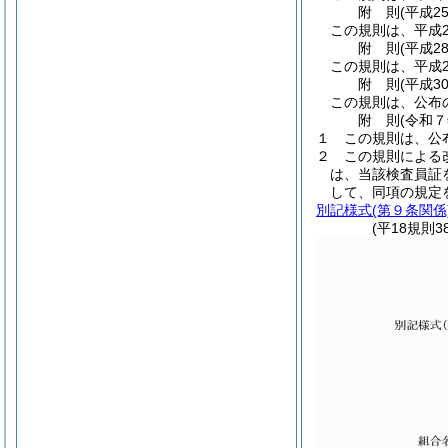
附
則
(平成2
この規則は、平成
附
則
(平成2
この規則は、平成2
附
則
(平成3
この規則は、公布
附
則
(令和
１
この規則は、公
２
この規則による
は、当該検査員証
して、同項の規定
別記様式
(第９条関係
(平18規則