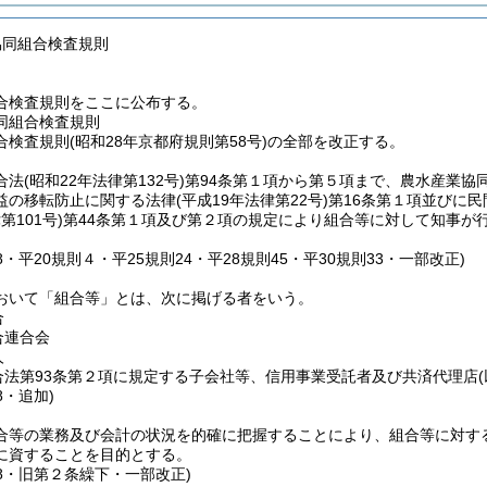
協同組合検査規則
合検査規則をここに公布する。
同組合検査規則
検査規則(昭和28年京都府規則第58号)の全部を改正する。
合法
(昭和22年法律第132号)
第94条第１項から第５項まで、農水産業協
益の移転防止に関する法律
(平成19年法律第22号)
第16条第１項並びに
第101号)
第44条第１項及び第２項の規定により組合等に対して知事が
38・平20規則４・平25規則24・平28規則45・平30規則33・一部改正)
おいて「組合等」とは、次に掲げる者をいう。
合
合連合会
人
合法第93条第２項に規定する子会社等、信用事業受託者及び共済代理店
8・追加)
合等の業務及び会計の状況を的確に把握することにより、組合等に対す
に資することを目的とする。
38・旧第２条繰下・一部改正)