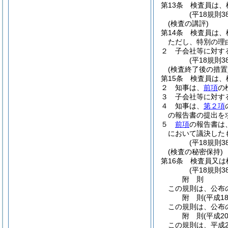
第13条
検査員は、
(平18規則3
(検査の講評)
第14条
検査員は、
ただし、特別の理
２
子会社等に対す
(平18規則
(検査終了後の措置
第15条
検査員は、
２
知事は、
前項
の
３
子会社等に対す
４
知事は、
第２項
の報告書の提出を
５
前項
の報告書は
において議決した
(平18規則
(検査の秘密保持)
第16条
検査員又は
(平18規則
附
則
この規則は、公布
附
則
(平成1
この規則は、公布
附
則
(平成2
この規則は、平成