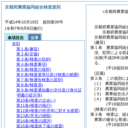
京都府農業協同組合検査規則
○京都府農業
平成14年10月18日 規則第39号
京都府農業協同組
(令和7年8月8日施行)
京都府農業協
京都府農業協同組合
条項目次
沿革
(趣旨)
本則
第１条
農業協同組
第１条
(趣旨)
項、犯罪による収
第２条
(定義)
法律
(平成28年法律
第３条
(検査の目的)
る。
第４条
(検査事項)
(平18規則
第５条
(検査の場所)
(定義)
第６条
(検査基準日及び検査の範囲)
第２条
この規則に
第７条
(無通告検査の原則)
(１)
農業協同組
第８条
(検査員)
(２)
農業協同組
第９条
(検査通知書の交付及び身分証
(３)
農事組合法
明書の提示等)
(４)
農業協同組
第10条
(検査の立会い)
(平18規則3
第11条
(検査の執行)
(検査の目的)
第12条
(検査の拒否等に対する措置)
第３条
検査は、組
第13条
(意見の聴取)
農業の健全な発達
第14条
(検査の講評)
(平18規則
第15条
(検査終了後の措置)