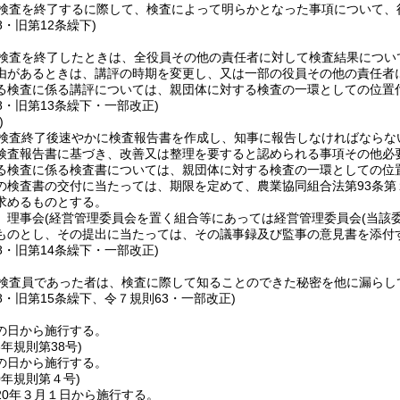
検査を終了するに際して、検査によって明らかとなった事項について、
8・旧第12条繰下)
検査を終了したときは、全役員その他の責任者に対して検査結果につい
由があるときは、講評の時期を変更し、又は一部の役員その他の責任者
る検査に係る講評については、親団体に対する検査の一環としての位置
38・旧第13条繰下・一部改正)
)
検査終了後速やかに検査報告書を作成し、知事に報告しなければならな
検査報告書に基づき、改善又は整理を要すると認められる事項その他必
る検査に係る検査書については、親団体に対する検査の一環としての位
の検査書の交付に当たっては、期限を定めて、農業協同組合法第93条
求めるものとする。
、理事会
(経営管理委員会を置く組合等にあっては経営管理委員会
(当該
ものとし、その提出に当たっては、その議事録及び監事の意見書を添付
38・旧第14条繰下・一部改正)
検査員であった者は、検査に際して知ることのできた秘密を他に漏らし
38・旧第15条繰下、令７規則63・一部改正)
の日から施行する。
8年
規則第38号)
の日から施行する。
0年
規則第４号)
20年３月１日から施行する。