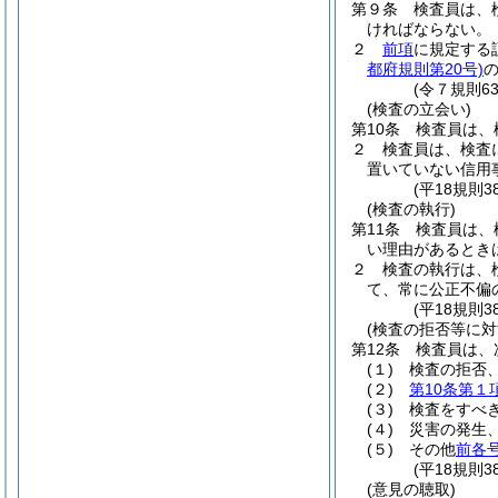
第９条
検査員は、
ければならない。
２
前項
に規定する
都府規則第20号)
(令７規則6
(検査の立会い)
第10条
検査員は、
２
検査員は、検査
置いていない信用
(平18規則
(検査の執行)
第11条
検査員は、
い理由があるとき
２
検査の執行は、
て、常に公正不偏
(平18規則
(検査の拒否等に対
第12条
検査員は、
(１)
検査の拒否
(２)
第10条第１
(３)
検査をすべ
(４)
災害の発生
(５)
その他
前各
(平18規則
(意見の聴取)