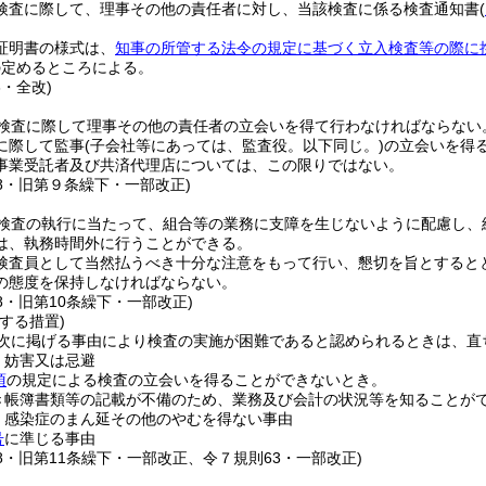
検査に際して、理事その他の責任者に対し、当該検査に係る検査通知書
(
証明書の様式は、
知事の所管する法令の規定に基づく立入検査等の際に
の定めるところによる。
3・全改)
検査に際して理事その他の責任者の立会いを得て行わなければならない
に際して監事
(子会社等にあっては、監査役。以下同じ。)
の立会いを得
事業受託者及び共済代理店については、この限りではない。
38・旧第９条繰下・一部改正)
検査の執行に当たって、組合等の業務に支障を生じないように配慮し、
は、執務時間外に行うことができる。
検査員として当然払うべき十分な注意をもって行い、懇切を旨とすると
の態度を保持しなければならない。
38・旧第10条繰下・一部改正)
する措置)
次に掲げる事由により検査の実施が困難であると認められるときは、直
、妨害又は忌避
項
の規定による検査の立会いを得ることができないとき。
き帳簿書類等の記載が不備のため、業務及び会計の状況等を知ることが
、感染症のまん延その他のやむを得ない事由
号
に準じる事由
38・旧第11条繰下・一部改正、令７規則63・一部改正)