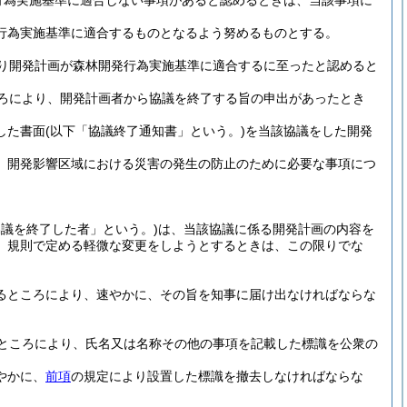
行為実施基準に適合しない事項があると認めるときは、当該事項に
行為実施基準に適合するものとなるよう努めるものとする。
り開発計画が森林開発行為実施基準に適合するに至ったと認めると
ころにより、開発計画者から協議を終了する旨の申出があったとき
した書面
(以下「協議終了通知書」という。)
を当該協議をした開発
、開発影響区域における災害の発生の防止のために必要な事項につ
協議を終了した者」という。)
は、当該協議に係る開発計画の内容を
、規則で定める軽微な変更をしようとするときは、この限りでな
るところにより、速やかに、その旨を知事に届け出なければならな
ところにより、氏名又は名称その他の事項を記載した標識を公衆の
やかに、
前項
の規定により設置した標識を撤去しなければならな