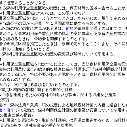
得て指定することができる。
よる森林利用保全重点区域の指定には、保安林等の区域を含めることが
林利用保全重点区域については、この限りでない。
用保全重点区域を指定しようとするときは、あらかじめ、規則で定める
を当該公告の日から起算して１月間縦覧に供するものとする。
点区域の指定の案に意見がある者は、
前項
の縦覧期間満了の日までに、
規定により森林利用保全重点区域の指定の案に異議がある旨の意見書の
ると認めるときは、公聴会を開催するものとする。
用保全重点区域を指定したときは、規則で定めるところにより、その旨
町村長に通知するものとする。
、森林利用保全重点区域の指定の変更及び解除について準用する。
)
林利用保全重点区域を指定するに当たっては、当該森林利用保全重点区
森林の利用及び保全の総合的な推進に係る計画
(以下「森林利用保全計画
規定によるほか、特に必要があると認めるときは、森林利用保全計画を
定めるものとする。
画には、次に掲げる事項を定めるものとする。
全重点区域内の森林に関する長期的な目標
る目標を達成するための森林の利用及び保全に関する取組及び施策
な事項
画は、森林法第５条第１項の規定による地域森林計画の内容に適合した
第７項
までの規定は、森林利用保全計画の策定及び変更について準用す
の推進に係る措置)
林利用保全計画に基づく取組を計画的かつ円滑に推進するため、市町村
全計画に基づく造林事業等の重点的な実施