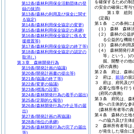
を確保するための制
第12条
(森林利用保全活動団体の登
の安全の確保に寄与
録の抹消)
第１章
総則
第13条
(森林の利用及び保全に関す
(定義)
る協定)
第１条
この条例に
第14条
(森林利用保全協定の変更)
(１)
森林 森林
第15条
(森林利用保全協定の承継)
(２)
森林の公益
第16条
(森林利用保全協定に係る支
る公益的な機能
援措置等)
(３)
森林の利用
第17条
(森林利用保全協定の終了等)
(４)
森林開発行
第18条
(森林利用保全協定の認定の
等」という。)
の
取消し)
掘、開墾その他
第３章
森林開発行為
(府の責務)
第19条
(開発計画の協議)
第２条
府は、森林
第20条
(開発計画書の提出等)
２
府は、
前項
の規
第21条
(協議の終了等)
３
府は、府民及び
第22条
(変更の協議)
必要な指導を行う
第23条
(標識の設置)
(府民の責務)
第24条
(森林開発行為の着手の届出)
第３条
府民は、森
第25条
(定期的な報告)
動への主体的な参
第26条
(森林開発行為の中止等の届
(森林所有者等の責
出)
第４条
森林の土地
第27条
(開発計画の再協議)
への協力及び主体
第28条
(地位の承継)
２
森林所有者等は
第29条
(森林開発行為の完了の届出
が発生した場合に
等)