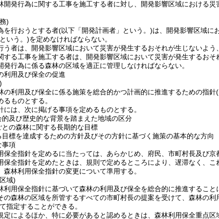
林開発行為に関する工事を施工する者に対し、開発影響区域における災
務)
為を行おうとする者
(以下「開発計画者」という。)
は、開発影響区域に
という。)
を定めなければならない。
行う者は、開発影響区域において災害が発生するおそれが生じないよう
関する工事を施工する者は、開発影響区域において災害が発生するおそ
開発行為に係る森林の区域を適正に管理しなければならない。
の利用及び保全の促進
)
林の利用及び保全に係る施策を総合的かつ計画的に推進するための指針
めるものとする。
針には、次に掲げる事項を定めるものとする。
会的及び歴史的な背景を踏まえた地域の区分
ごとの森林に関する長期的な目標
る目標を達成するための方針及びその方針に基づく施策の基本的な方向
な事項
用保全指針を定めるに当たっては、あらかじめ、府民、市町村長及び京
用保全指針を定めたときは、規則で定めるところにより、遅滞なく、こ
、森林利用保全指針の変更について準用する。
区域)
林利用保全指針に基づいて森林の利用及び保全を総合的に推進すること
その森林の区域を所管するすべての市町村長の提案を受けて、森林の利
て指定することができる。
規定によるほか、特に必要があると認めるときは、森林利用保全重点区