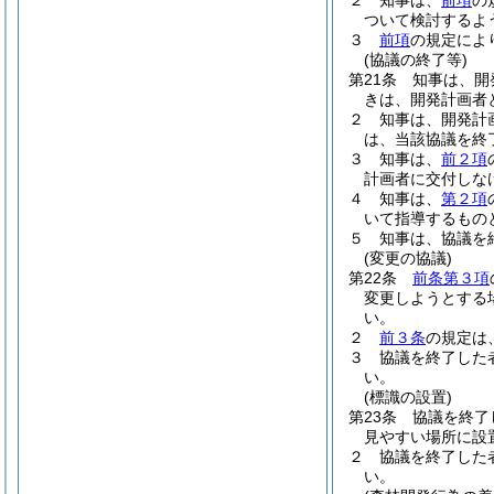
２
知事は、
前項
の
ついて検討するよ
３
前項
の規定によ
(協議の終了等)
第21条
知事は、開
きは、開発計画者
２
知事は、開発計
は、当該協議を終
３
知事は、
前２項
計画者に交付しな
４
知事は、
第２項
いて指導するもの
５
知事は、協議を
(変更の協議)
第22条
前条第３項
変更しようとする
い。
２
前３条
の規定は
３
協議を終了した
い。
(標識の設置)
第23条
協議を終了
見やすい場所に設
２
協議を終了した
い。