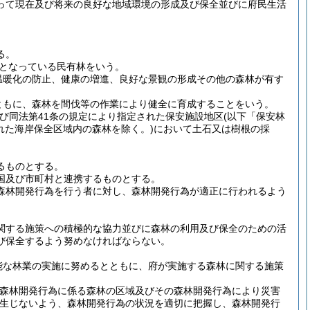
って現在及び将来の良好な地域環境の形成及び保全並びに府民生活
る。
となっている民有林をいう。
温暖化の防止、健康の増進、良好な景観の形成その他の森林が有す
ともに、森林を間伐等の作業により健全に育成することをいう。
及び同法第41条の規定により指定された保安施設地区
(以下「保安林
れた海岸保全区域内の森林を除く。)
において土石又は樹根の採
るものとする。
国及び市町村と連携するものとする。
森林開発行為を行う者に対し、森林開発行為が適正に行われるよう
関する施策への積極的な協力並びに森林の利用及び保全のための活
び保全するよう努めなければならない。
能な林業の実施に努めるとともに、府が実施する森林に関する施策
(森林開発行為に係る森林の区域及びその森林開発行為により災害
生じないよう、森林開発行為の状況を適切に把握し、森林開発行