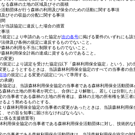
となる森林の土地の区域及びその面積
全活動団体が行う森林の利用及び保全のための活動に関する事項
用及びその収益の分配に関する事項
期間
者が当該協定に違反した場合の措置
な事項
の規定により申請のあった協定が
次の各号
に掲げる要件のいずれにも該
が法律及び条例の規定に違反するものでないこと。
が森林の利用を不当に制限するものでないこと。
が森林利用保全計画の達成に資するものであること。
の変更)
の規定により認定を受けた協定
(以下「森林利用保全協定」という。)
の
変更しようとするときは、当該森林利用保全協定のすべての当事者の合
前項
の規定による変更の認定について準用する。
の承継)
全協定は、当該森林利用保全協定の当事者である森林利用保全活動団体
る森林の土地の所有者が死亡し、合併により解散し、若しくは分割した
定の当事者である森林の土地の所有者は、森林の土地の所有権を第三者
せるよう努めるものとする。
より森林利用保全協定の当事者の変更があったときは、当該森林利用保
く、その旨を知事に届け出なければならない。
に係る支援措置等)
林利用保全協定の当事者である森林利用保全活動団体に対し、技術的な
定の当事者である森林利用保全活動団体は、当該森林利用保全協定の対