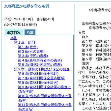
京都府豊かな緑を守る条例
○京都府豊か
平成17年10月18日 条例第43号
京都府豊かな緑を
(令和7年5月1日施行)
京都府豊かな
目次
条項目次
沿革
前文
本則
第１章
総則
(第
第１章
総則
第２章
森林の利
第１条
(定義)
第３章
森林開発
第２条
(府の責務)
第４章
雑則
(第3
第３条
(府民の責務)
第５章
罰則
(第3
第４条
(森林所有者等の責務)
附則
第５条
(開発計画者等の責務)
森林は、木材生産
第２章
森林の利用及び保全の促進
作り、災害の発生や
第６条
(森林利用保全指針)
京都では、森林が
第７条
(森林利用保全重点区域)
年にわたって、この
第８条
(森林利用保全計画)
たちの未来をはぐく
第９条
(森林利用保全計画の推進に
しかし、木材需要
係る措置)
生する状況も生じて
第10条
(森林利用保全活動団体の登
私たちは、持続可
録等)
を築くことにより、
第11条
(森林利用保全活動団体の登
このような認識に
録の更新)