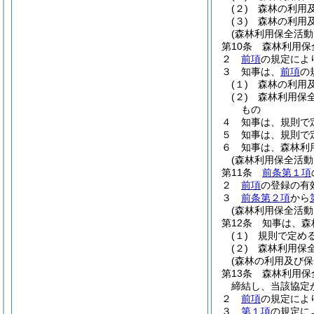
(２)
森林の利用
(３)
森林の利用
(森林利用保全活動
第10条
森林利用保
２
前項
の規定によ
３
知事は、
前項
の
(１)
森林の利用
(２)
森林利用保
もの
４
知事は、規則で
５
知事は、規則で
６
知事は、森林利
(森林利用保全活動
第11条
前条第１項
２
前項
の登録の有
３
前条第２項
から
(森林利用保全活動
第12条
知事は、森
(１)
規則で定め
(２)
森林利用保
(森林の利用及び保
第13条
森林利用保
締結し、当該協定
２
前項
の規定によ
３
第１項
の規定に