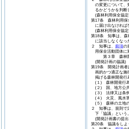
の変更について、
るかどうかを判断
(森林利用保全協定
第17条
森林利用保
に届け出なければ
(森林利用保全協定
第18条
知事は、森
に該当しなくなっ
２
知事は、
前項
の
用保全活動団体に
第３章
森林
(開発計画の協議)
第19条
開発計画者
画的かつ適正な施
掲げる森林開発行
(１)
森林開発行
(２)
国、地方公
(３)
法律又は条
(４)
火災、風水
(５)
森林の土地
２
知事は、規則で
下「協議」という。
(開発計画書の提出
第20条
協議をしよ