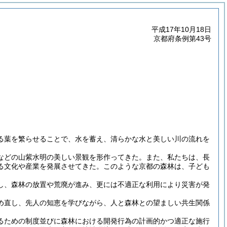
平成17年10月18日
京都府条例第43号
る葉を繁らせることで、水を蓄え、清らかな水と美しい川の流れを
などの山紫水明の美しい景観を形作ってきた。また、私たちは、長
る文化や産業を発展させてきた。このような京都の森林は、子ども
し、森林の放置や荒廃が進み、更には不適正な利用により災害が発
め直し、先人の知恵を学びながら、人と森林との望ましい共生関係
るための制度並びに森林における開発行為の計画的かつ適正な施行