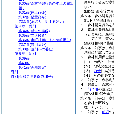
為を行う者及び森
第30条
(森林開発行為の廃止の届出
ない。
等)
(開発計画者等の責
第31条
(停止命令)
第５条
森林開発行
第32条
(措置命令)
(以下「開発計画」
第33条
(承継人に対する効力)
２
森林開発行為を
第４章
雑則
３
森林開発行為に
第34条
(報告の徴収)
うとともに、森林
第35条
(立入検査)
第２章
森林
第36条
(市町村等による情報提供)
(森林利用保全指針
第37条
(適用除外)
第６条
知事は、森
第38条
(規則への委任)
調和に配慮して定
第５章
罰則
２
森林利用保全指
第39条
(１)
自然的、社
第40条
(２)
地域の区分
第41条
(両罰規定)
(３)
前号
に掲げ
附則
(４)
その他必要
附則
(令和７年条例第15号)
３
知事は、森林利
４
知事は、森林利
５
前２項
の規定は
(森林利用保全重点
第７条
知事は、森
る森林の区域を、
域」という。)
とし
２
知事は、
前項
の