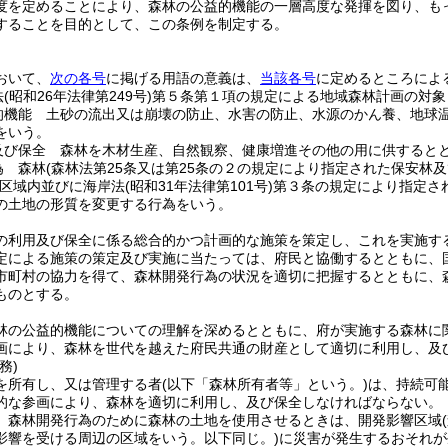
度を定めることにより、森林の公益的機能の一層高度な発揮を図り、も
することを目的として、この条例を制定する。
おいて、
次の各号
に掲げる用語の意義は、
当該各号
に定めるところによ
法
(昭和26年法律第249号)
第５条第１項の規定による地域森林計画の対象
的機能 土砂の流出又は崩壊の防止、水害の防止、水源のかん養、地球
をいう。
及び保全 森林を木材生産、自然観察、健康増進その他の用に供すると
為 森林
(森林法第25条又は第25条の２の規定により指定された保安林
区域内並びに海岸法
(昭和31年法律第101号)
第３条の規定により指定さ
の土地の形質を変更する行為をいう。
の利用及び保全に係る総合的かつ計画的な施策を策定し、これを実施す
定による施策の策定及び実施に当たっては、府民と協働するとともに、
市町村の協力を得て、森林開発行為の状況を適切に把握するとともに、
ものとする。
林の公益的機能についての理解を深めるとともに、府が実施する森林に
画により、森林を世代を越えた府民共通の財産として適切に利用し、及
務)
を所有し、又は管理する者
(以下「森林所有者等」という。)
は、持続可
的な参画により、森林を適切に利用し、及び保全しなければならない。
、森林開発行為のために森林の土地を使用させるときは、開発影響区域
影響を受ける周辺の区域をいう。以下同じ。)
に災害が発生するおそれが