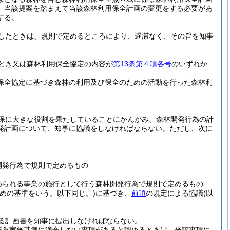
、当該提案を踏まえて当該森林利用保全計画の変更をする必要があ
する。
したときは、規則で定めるところにより、遅滞なく、その旨を知事
とき又は森林利用保全協定の内容が
第13条第４項各号
のいずれか
保全協定に基づき森林の利用及び保全のための活動を行った森林利
保に大きな役割を果たしていることにかんがみ、森林開発行為の計
発計画について、知事に協議をしなければならない。
ただし、次に
開発行為で規則で定めるもの
められる事業の施行として行う森林開発行為で規則で定めるもの
めの基準をいう。以下同じ。)
に基づき、
前項
の規定による協議
(以
る計画書を知事に提出しなければならない。