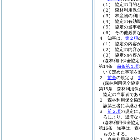
(１)
協定の目的
(２)
森林利用保
(３)
林産物の利
(４)
協定の有効
(５)
協定の当事
(６)
その他必要
４
知事は、
第２項
(１)
協定の内容
(２)
協定の内容
(３)
協定の内容
(森林利用保全協定
第14条
前条第１項
いて定めた事項を
２
前条
の規定は、
(森林利用保全協定
第15条
森林利用保
協定の当事者であ
２
森林利用保全協
該第三者に承継さ
３
前２項
の規定に
ろにより、遅滞な
(森林利用保全協定
第16条
知事は、森
ものとする。
２
森林利用保全協