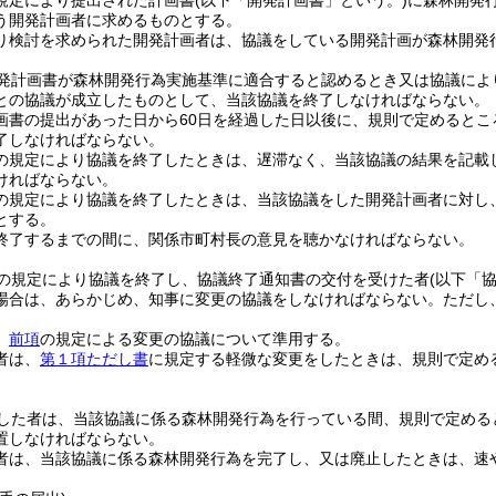
規定により提出された計画書
(以下「開発計画書」という。)
に森林開発
う開発計画者に求めるものとする。
り検討を求められた開発計画者は、協議をしている開発計画が森林開発
発計画書が森林開発行為実施基準に適合すると認めるとき又は協議によ
との協議が成立したものとして、当該協議を終了しなければならない。
画書の提出があった日から60日を経過した日以後に、規則で定めると
了しなければならない。
の規定により協議を終了したときは、遅滞なく、当該協議の結果を記載
ければならない。
の規定により協議を終了したときは、当該協議をした開発計画者に対し
とする。
終了するまでの間に、関係市町村長の意見を聴かなければならない。
の規定により協議を終了し、協議終了通知書の交付を受けた者
(以下「
場合は、あらかじめ、知事に変更の協議をしなければならない。
ただし
、
前項
の規定による変更の協議について準用する。
者は、
第１項ただし書
に規定する軽微な変更をしたときは、規則で定め
した者は、当該協議に係る森林開発行為を行っている間、規則で定める
置しなければならない。
者は、当該協議に係る森林開発行為を完了し、又は廃止したときは、速