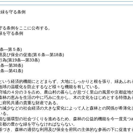
な緑を守る条例
守る条例をここに公布する。
緑を守る条例
１条―第５条)
用及び保全の促進
(第６条―第18条)
行為
(第19条―第33条)
4条―第38条)
9条―第41条)
という経済的機能にとどまらず、大地にしっかりと根を張り、緑あふれ
地球の温暖化を防止するなど様々な機能を有している。
府域の４分の３を占め、農山村の暮らしが息づく里山の風景や京都盆地
森林の恵みを生活の中に巧みに生かし、木の文化をはじめとする特徴あ
む府民共通の貴重な財産である。
の減少などの社会経済の大きな変化によって人と森林との関係が希薄化
いる。
能な循環型の社会づくりを進めるため、森林の公益的機能を今一度見つ
京都の豊かな緑を守らなければならない。
基づき、森林の適切な利用及び保全を府民の主体的な参画の下に促進す