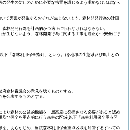
害の発生の防止のために必要な措置を講じるよう求めなければなら
おいて災害が発生するおそれが生じないよう、森林開発行為の計画
、森林開発行為を計画的かつ適正に行わなければならない。
れが生じないよう、森林開発行為に関する工事を適正かつ安全に行
(以下「森林利用保全指針」という。)
を地域の生態系及び風土との
都府森林審議会の意見を聴くものとする。
れを公表するものとする。
により森林の公益的機能を一層高度に発揮させる必要があると認め
用及び保全を重点的に行う森林の区域
(以下「森林利用保全重点区
域を、あらかじめ、当該森林利用保全重点区域を所管するすべての