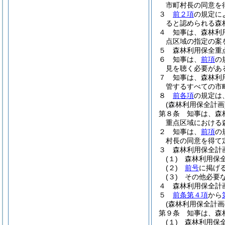
市町村長の同意を
３
前２項
の規定に
ると認められる森
４
知事は、森林利
点区域の指定の案
５
森林利用保全重
６
知事は、
前項
の
見を聴く必要があ
７
知事は、森林利
管するすべての市
８
前各項
の規定は
(森林利用保全計画
第８条
知事は、森
重点区域における
２
知事は、
前項
の
村長の同意を得て
３
森林利用保全計
(１)
森林利用保
(２)
前号
に掲げ
(３)
その他必要
４
森林利用保全計
５
前条第４項
から
(森林利用保全計画
第９条
知事は、森
(１)
森林利用保