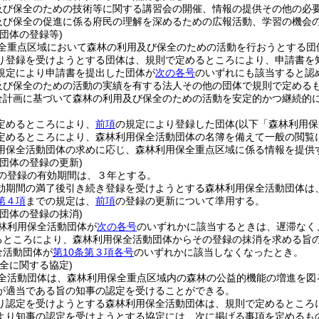
及び保全のための技術等に関する講習会の開催、情報の提供その他の必
及び保全の促進に係る府民の理解を深めるための広報活動、学習の機会
団体の登録等)
全重点区域において森林の利用及び保全のための活動を行おうとする団
り登録を受けようとする団体は、規則で定めるところにより、申請書を
規定により申請書を提出した団体が
次の各号
のいずれにも該当すると認
及び保全のための活動の実績を有する法人その他の団体で規則で定める
全計画に基づいて森林の利用及び保全のための活動を安定的かつ継続的
定めるところにより、
前項
の規定により登録した団体
(以下「森林利用保
定めるところにより、森林利用保全活動団体の名簿を備えて一般の閲覧
用保全活動団体の求めに応じ、森林利用保全重点区域に係る情報を提供
団体の登録の更新)
の登録の有効期間は、３年とする。
効期間の満了後引き続き登録を受けようとする森林利用保全活動団体は
第４項
までの規定は、
前項
の登録の更新について準用する。
団体の登録の抹消)
林利用保全活動団体が
次の各号
のいずれかに該当するときは、遅滞なく
るところにより、森林利用保全活動団体からその登録の抹消を求める旨
全活動団体が
第10条第３項各号
のいずれかに該当しなくなったとき。
全に関する協定)
全活動団体は、森林利用保全重点区域内の森林の公益的機能の増進を図
が適当である旨の知事の認定を受けることができる。
り認定を受けようとする森林利用保全活動団体は、規則で定めるところ
より知事の認定を受けようとする協定には、次に掲げる事項を定めるも