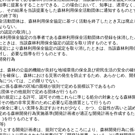
知事に提案をすることができる。
この場合において、知事は、遅滞なく
し、その結果を当該提案をした森林利用保全活動団体に通知するものと
の終了等)
全活動団体は、森林利用保全協定に基づく活動を終了したとき又は廃止
ならない。
の認定の取消し)
林利用保全協定の当事者である森林利用保全活動団体の登録を抹消した
たときは、当該森林利用保全協定の認定を取り消すものとする。
規定により森林利用保全協定の認定を取り消したときは、当該森林利用
対し、必要な指導を行うものとする。
開発行為
は、森林の公益的機能が良好な地域環境の保全及び府民生活の安全の確
行を確保し、森林における災害の発生を防止するため、あらかじめ、開
為については、この限りでない。
為に係る森林の区域の面積が規則で定める規模以下であるもの
共団体その他規則で定める団体が行うもの
例の規定による許可、認可その他これらに準じる処分の対象となる森林
害その他の非常災害のために必要な応急措置として行うもの
の保全に著しい支障を及ぼすおそれが少なく、かつ、公益性が高いと認
定める森林開発行為実施基準
(開発計画者が適正な開発計画を作成するた
)
を行うものとする。
等)
うとする開発計画者は、規則で定めるところにより、森林開発行為に係