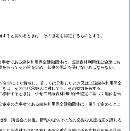
当すると認めるときは、その協定を認定するものとする。
当事者である森林利用保全活動団体は、当該森林利用保全協定にお
意をもってその旨を定め、知事の認定を受けなければならない。
が合併により解散し、若しくは分割したとき又は当該森林利用保全
ときは、その包括承継人に対しても、その効力を有する。
に移転するときは、併せて当該森林利用保全協定に基づく地位を当
全協定の当事者である森林利用保全活動団体は、規則で定めるとこ
指導、講習会の開催、情報の提供その他の必要な支援措置を講じる
象となる森林を含む森林利用保全重点区域に係る森林利用保全計画