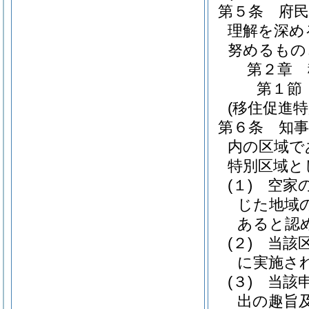
第５条
府
理解を深め
努めるもの
第２章
第１節
(移住促進
第６条
知
内の区域で
特別区域と
(１)
空家
じた地域
あると認
(２)
当該
に実施さ
(３)
当該
出の趣旨