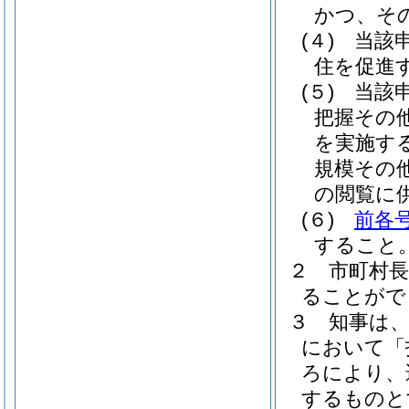
かつ、そ
(４)
当該
住を促進
(５)
当該
把握その
を実施す
規模その
の閲覧に
(６)
前各
すること
２
市町村
ることがで
３
知事は
において「
ろにより、
するものと