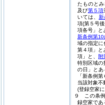
たものとみ
及び
第５項
いては、
新
項
(第５号
項各号」と
新条例第10
域の指定に
第４項」と
項」と、
附
特別区域の
の日」とあ
「新条例第
当該対象不
(登録空家
９
この条
録空家であ