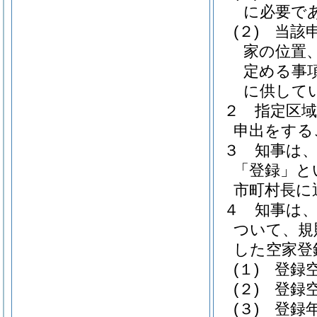
に必要で
(２)
当該
家の位置
定める事
に供して
２
指定区
申出をする
３
知事は
「登録」と
市町村長に
４
知事は
ついて、規
した空家登
(１)
登録
(２)
登録
(３)
登録