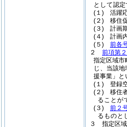
として認定
(１)
活躍
(２)
移住
(３)
計画
(４)
計画
(５)
前各
２
前項第２
指定区域市
じ、当該地
援事業」と
(１)
登録
(２)
移住
ることが
(３)
前２
るものと
３
指定区