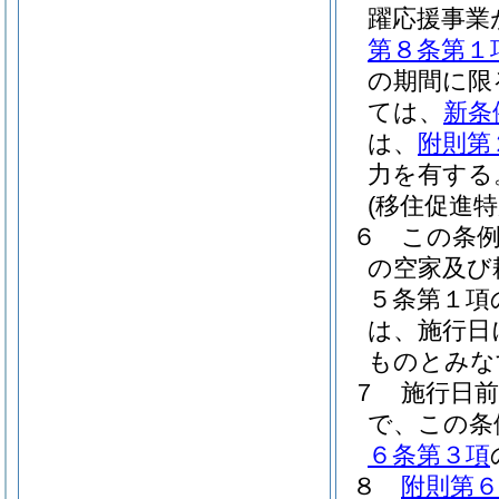
躍応援事業
第８条第１
の期間に限
ては、
新条
は、
附則第
力を有する
(移住促進
６
この条
の空家及び
５条第１項
は、施行日
ものとみな
７
施行日
で、この条
６条第３項
８
附則第６