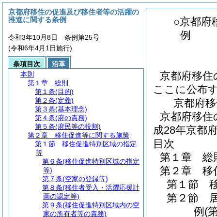
京都府移住の促進及び移住者等の活躍の
推進に関する条例
○京都府
例
令和3年10月8日 条例第25号
(令和6年4月1日施行)
条項目次
沿革
京都府移住
本則
第１章
総則
ここに公布
第１条
(目的)
第２条
(定義)
京都府移
第３条
(基本理念)
京都府移住
第４条
(府の責務)
第５条
(府民等の役割)
成28年京都
第２章
移住促進等に関する施策
目次
第１節
移住促進特別区域の指定
等
第１章
総
第６条
(移住促進特別区域の指定
第２章
移
等)
第７条
(空家の登録等)
第１節
第８条
(移住者受入・活躍応援計
第２節
画の認定等)
第９条
(移住促進特別区域内の空
例
(
家の所有者等の責務)