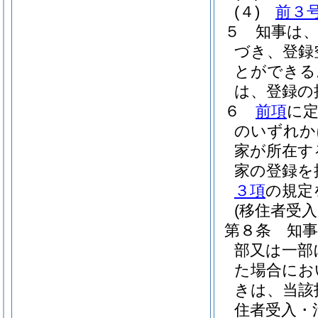
(４)
前３
５
知事は
づき、登録
とができる
は、登録の
６
前項
に
のいずれか
家が所在す
家の登録を
３項
の規定
(移住者受
第８条
知
部又は一部
た場合にお
きは、当該
住者受入・