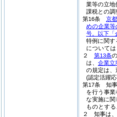
業等の立地
課税との調
第16条
京
めの企業等
号。以下「
特例に関す
については
２
第13条
は、
企業立
の規定は、
(認定活躍
第17条
知
を行う事業
な実施に関
ものとする
２
知事は