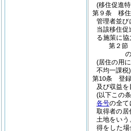
(移住促進
第９条
移
管理者並び
当該移住促
る施策に協
第２節
(居住の用
不均一課税)
第10条
登
及び収益を
(以下この
各号
の全て
取得者の居
土地をいう
得をした場