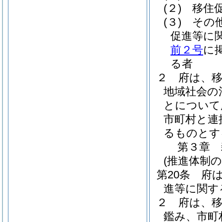
(２)
移住
(３)
その
促進等に
前２号
に
る者
２
府は、
地域社会の
とについて
市町村と連
るものとす
第３章
(推進体制の
第20条
府
進等に関す
２
府は、
鑑み、市町