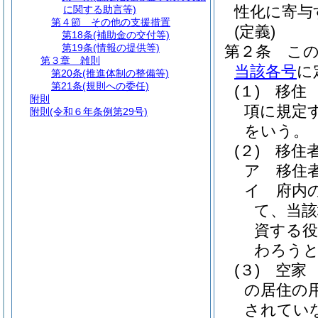
性化に寄与
に関する助言等)
第４節
その他の支援措置
(定義)
第18条
(補助金の交付等)
第19条
(情報の提供等)
第２条
こ
第３章
雑則
当該各号
に
第20条
(推進体制の整備等)
第21条
(規則への委任)
(１)
移住
附則
項に規定
附則
(令和６年条例第29号)
をいう。
(２)
移住
ア
移住
イ
府内
て、当該
資する
わろうと
(３)
空家
の居住の
されてい