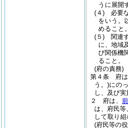
うに展開
(４)
必要
をいう。
めること
(５)
関連
に、地域
び関係機
ること。
(府の責務)
第４条
府
う。)
にの
し、及び実
２
府は、
は、府民等
して取り組
(府民等の役