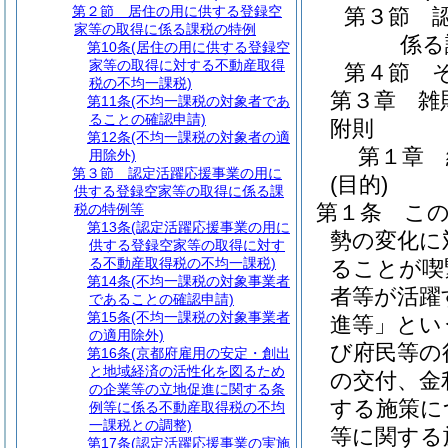
第２節
居住の用に供する登録空
第３節
家等の取得に係る課税の特例
係る
第10条
(居住の用に供する登録空
家等の取得に対する不動産取得
第４節
税の不均一課税)
第３章
雑
第11条
(不均一課税の対象者であ
ることの確認申請)
附則
第12条
(不均一課税の対象者の適
第１章
用除外)
第３節
認定活躍応援事業の用に
(目的)
供する登録空家等の取得に係る課
第１条
こ
税の特例等
第13条
(認定活躍応援事業の用に
勢の変化に
供する登録空家等の取得に対す
る不動産取得税の不均一課税)
ることが喫
第14条
(不均一課税の対象事業者
者等が活躍
であることの確認申請)
第15条
(不均一課税の対象事業者
進等」とい
の適用除外)
び府民等の
第16条
(京都府雇用の安定・創出
と地域経済の活性化を図るため
の交付、金
の企業等の立地促進に関する条
する施策に
例等に係る不動産取得税の不均
一課税との調整)
等に関する
第17条
(認定活躍応援事業の実施