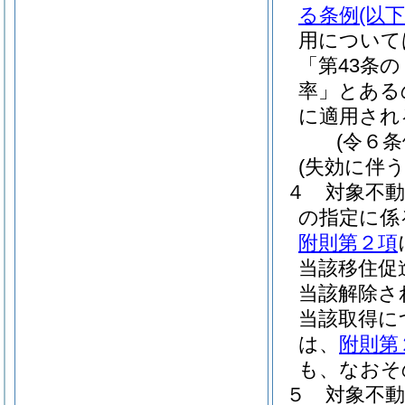
る条例
(以
用について
「第43条
率」とある
に適用され
(令６条
(失効に伴
４
対象不
の指定に係
附則第２項
当該移住促
当該解除さ
当該取得に
は、
附則第
も、なおそ
５
対象不