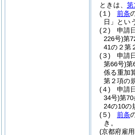
ときは、
第
(１)
前条
日」という
(２)
申請
226号)
第7
41の２
(３)
申請
第66号)
第
係る重加
第２項の
(４)
申請
34号)
第7
24の10
(５)
前条
き。
(京都府雇