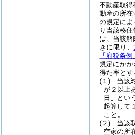
不動産取得
動産の所在
の規定によ
り当該移住
は、当該解
きに限り、
「府税条例
規定にかか
得た率とす
(１)
当該
が２以上
日」という
起算して
こと。
(２)
当該
空家の所