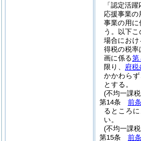
「認定活躍
応援事業の
事業の用に
う。以下こ
場合におけ
得税の税率
画に係る
第
限り、
府税
かかわらず
とする。
(不均一課
第14条
前
るところに
い。
(不均一課
第15条
前