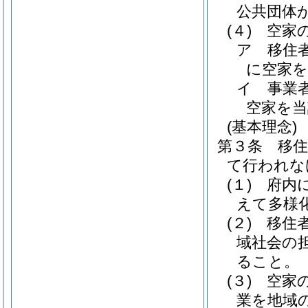
公共団体
(４)
空家
ア
移住
に空家
イ
事業
空家を当
(基本理念)
第３条
移
て行われな
(１)
府内
えて多様
(２)
移住
域社会の
ること。
(３)
空家
業を地域