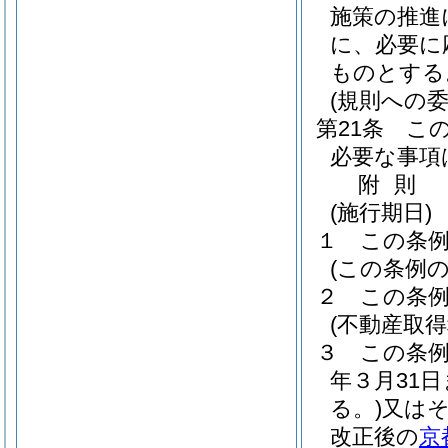
施策の推進
に、必要に
ものとする
(規則への委
第21条
こ
必要な事項
附
則
(施行期日)
１
この条
(この条例の
２
この条例
(不動産取
３
この条
年３月31
る。)
又は
改正後の
京