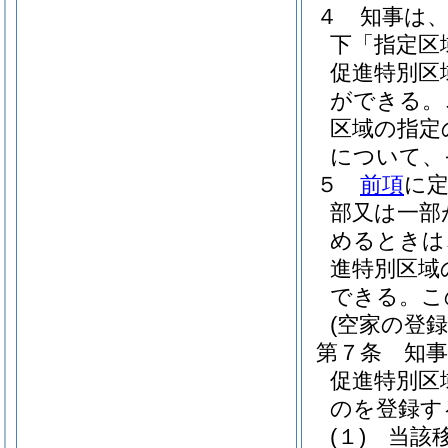
４
知事は
下「指定区
促進特別区
ができる。
区域の指定
について、
５
前項
に
部又は一部
めるときは
進特別区域
できる。
こ
(空家の登録
第７条
知
促進特別区
のを登録す
(１)
当該