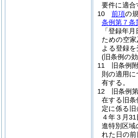
要件に適合
10
前項
の
条例第７条
「登録年月
ための空家
よる登録を
(旧条例の効
11
旧条例
則の適用に
有する。
12
旧条例第
在する旧条
定に係る旧
４年３月31
進特別区域
れた日の前