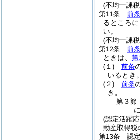
(不均一課
第11条
前
るところに
い。
(不均一課
第12条
前
ときは、
第
(１)
前条
いるとき
(２)
前条
き。
第３節
(認定活躍
動産取得税
第13条
認