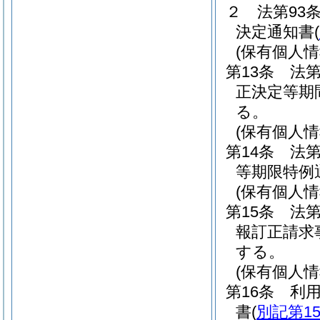
２
法第93
決定通知書
(
(保有個人
第13条
法
正決定等期
る。
(保有個人
第14条
法
等期限特例
(保有個人
第15条
法
報訂正請求
する。
(保有個人
第16条
利
書
(
別記第1