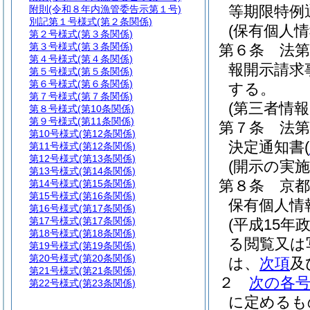
等期限特例
附則
(令和８年内漁管委告示第１号)
別記第１号様式
(第２条関係)
(保有個人
第２号様式
(第３条関係)
第３号様式
(第３条関係)
第６条
法第
第４号様式
(第４条関係)
報開示請求
第５号様式
(第５条関係)
第６号様式
(第６条関係)
する。
第７号様式
(第７条関係)
(第三者情
第８号様式
(第10条関係)
第９号様式
(第11条関係)
第７条
法第
第10号様式
(第12条関係)
決定通知書
(
第11号様式
(第12条関係)
第12号様式
(第13条関係)
(開示の実施
第13号様式
(第14条関係)
第８条
京
第14号様式
(第15条関係)
第15号様式
(第16条関係)
保有個人情
第16号様式
(第17条関係)
第17号様式
(第17条関係)
(平成15年
第18号様式
(第18条関係)
る閲覧又は
第19号様式
(第19条関係)
第20号様式
(第20条関係)
は、
次項
及
第21号様式
(第21条関係)
２
次の各
第22号様式
(第23条関係)
に定めるも