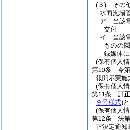
(３)
その
水面漁場
ア
当該
交付
イ
当該
ものの
録媒体に
(保有個人
第10条
令
報開示実施
(保有個人
第11条
訂
９号様式
)
と
(保有個人
第12条
法
正決定通知