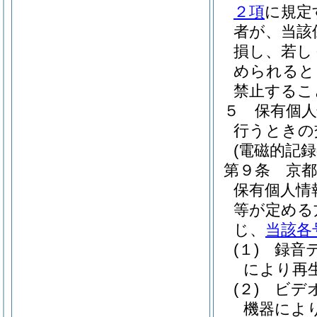
２項
に規定
者が、当該
損し、若し
められると
禁止するこ
５
保有個
行うときの
(電磁的記
第９条
京
保有個人情
等が定める
じ、
当該各
(１)
録音
により再
(２)
ビデ
機器によ