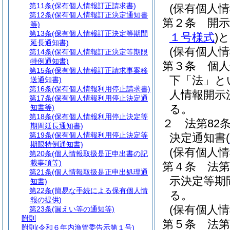
第11条
(保有個人情報訂正請求書)
(保有個人
第12条
(保有個人情報訂正決定通知書
第２条
開
等)
第13条
(保有個人情報訂正決定等期間
１号様式
)
と
延長通知書)
(保有個人
第14条
(保有個人情報訂正決定等期限
特例通知書)
第３条
個
第15条
(保有個人情報訂正請求事案移
下「法」と
送通知書)
第16条
(保有個人情報利用停止請求書)
人情報開示
第17条
(保有個人情報利用停止決定通
る。
知書等)
第18条
(保有個人情報利用停止決定等
２
法第82
期間延長通知書)
第19条
(保有個人情報利用停止決定等
決定通知書
(
期限特例通知書)
(保有個人
第20条
(個人情報取扱是正申出書の記
載事項等)
第４条
法第
第21条
(個人情報取扱是正申出処理通
示決定等期
知書)
第22条
(簡易な手続による保有個人情
る。
報の提供)
(保有個人
第23条
(漏えい等の通知等)
附則
第５条
法第
附則
(令和６年内漁管委告示第１号)