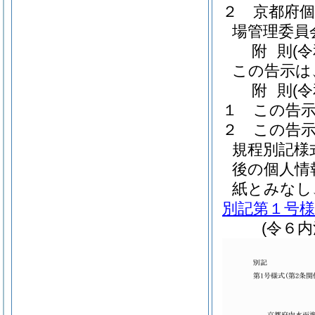
２
京都府個
場管理委員
附
則
(
この告示は
附
則
(
１
この告示
２
この告
規程別記様
後の個人情
紙とみなし
別記第１号様
(令６