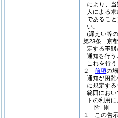
により、当
人による求
であること
い。
(漏えい等の
第23条
京
定する事態
通知を行う
これを行う
２
前項
の場
通知が困難
に規定する
範囲におい
トの利用に
附
則
１
この告