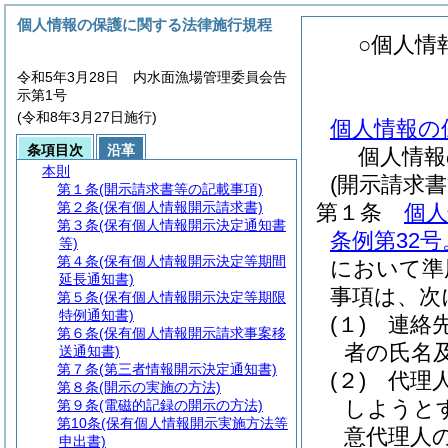
個人情報の保護に関する法律施行規程
○個人情
令和5年3月28日 内水面漁場管理委員会告
示第1号
(令和8年3月27日施行)
個人情報の
条項目次
沿革
個人情報
本則
(開示請求
第１条
(開示請求書等の記載事項)
第２条
(保有個人情報開示請求書)
第１条
個
第３条
(保有個人情報開示決定通知書
条例第32
等)
第４条
(保有個人情報開示決定等期間
において準
延長通知書)
事項は、次
第５条
(保有個人情報開示決定等期限
特例通知書)
(１)
連絡
第６条
(保有個人情報開示請求事案移
者の氏名及
送通知書)
第７条
(第三者情報開示決定通知書)
(２)
代理
第８条
(開示の実施の方法)
しようと
第９条
(電磁的記録の開示の方法)
第10条
(保有個人情報開示実施方法等
意代理人
申出書)