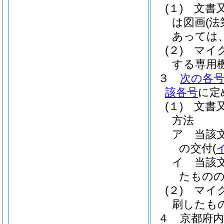
(１)
文書
は図画
(
あっては
(２)
マイ
する専用
３
次の各
該各号
に定
(１)
文書
方法
ア
当該
の交付
(
イ
当該
たもの
(２)
マイ
刷したも
４
京都府