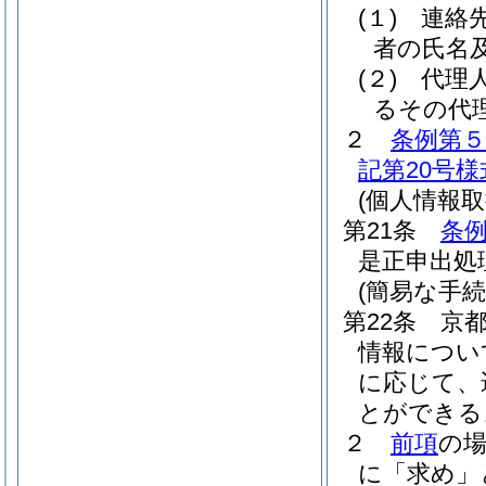
(１)
連絡
者の氏名及
(２)
代理
るその代
２
条例第５
記第20号様
(個人情報
第21条
条
是正申出処
(簡易な手
第22条
京
情報につい
に応じて、
とができる
２
前項
の
に「求め」