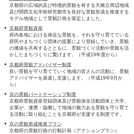
京都府の広域的及び特徴的景観を有する天橋立周辺地域
及び関西文化学術研究都市を良好な景観形成を推進する
モデル地域として景観計画を策定しました。
京都府景観資産
府内各地における身近な景観を、それを守り育てている
府民やまちづくり団体の提案により登録していき、景観
の価値を共有するとともに、景観づくり活動や景観を活
かしたまちづくりに繋げます。（平成19年度から）
京都府景観アドバイザー制度
良い景観を守り育てていく地域の皆さんの活動に、景観
アドバイザーを派遣し支援します。（平成19年9月か
ら）
京の景観パートナーシップ制度
京都府景観資産登録団体及び景観保全活動団体と大学、
企業が、連携・協働して地域の魅力ある景観を守り育て
る活動に取り組むことを京都府が支援する制度です。
京の景観形成推進プラン
京都府の景観行政の行動計画（アクションプラン）