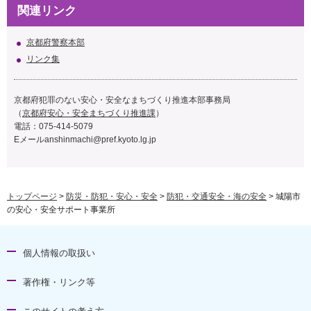
関連リンク
京都府警察本部
リンク集
京都府犯罪のない安心・安全なまちづくり推進本部事務局
（
京都府安心・安全まちづくり推進課
）
電話：075-414-5079
Eメール
anshinmachi@pref.kyoto.lg.jp
トップページ
>
防災・防犯・安心・安全
>
防犯・交通安全・海の安全
> 城陽市
の安心・安全サポート事業所
個人情報の取扱い
著作権・リンク等