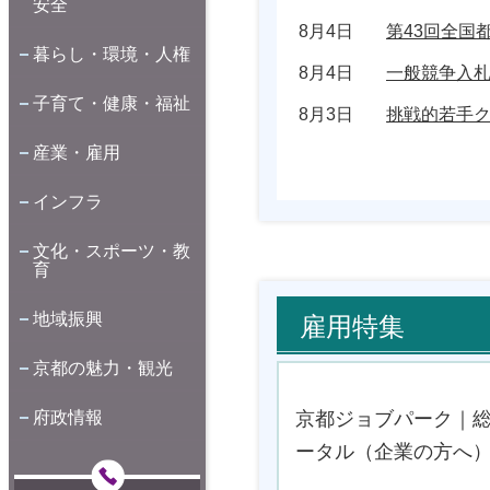
安全
8月4日
第43回全国
暮らし・環境・人権
8月4日
一般競争入札
子育て・健康・福祉
8月3日
挑戦的若手
産業・雇用
インフラ
文化・スポーツ・教
育
地域振興
雇用特集
京都の魅力・観光
府政情報
京都ジョブパーク｜
ータル（企業の方へ