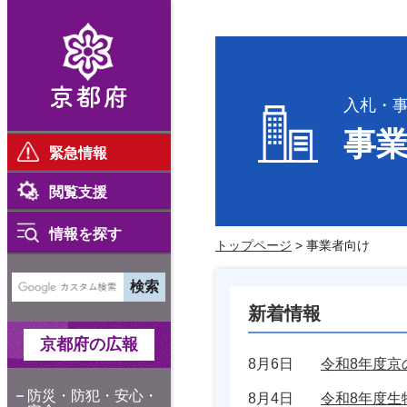
京都府
入札・
事
緊急情報
閲覧支援
情報を探す
トップページ
> 事業者向け
新着情報
京都府の広報
8月6日
令和8年度京
防災・防犯・安心・
8月4日
令和8年度生