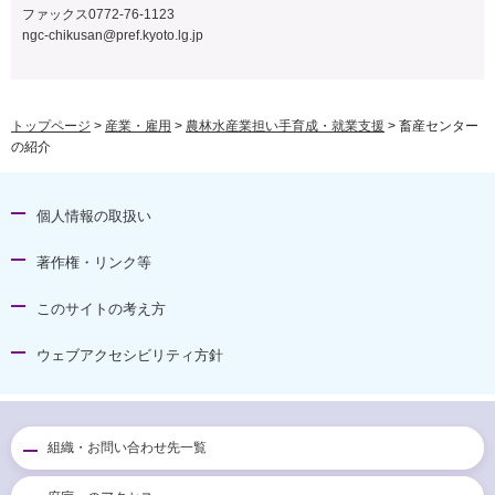
ファックス0772-76-1123
ngc-chikusan@pref.kyoto.lg.jp
トップページ
>
産業・雇用
>
農林水産業担い手育成・就業支援
> 畜産センター
の紹介
個人情報の取扱い
著作権・リンク等
このサイトの考え方
ウェブアクセシビリティ方針
組織・お問い合わせ先一覧