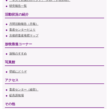
「ネズミ対策のポイント」（PDF：1,122KB）
研究報告一覧
活動状況の紹介
月間活動報告（月報）
畜産センターだより
京都府畜産堆肥マップ
放牧推進コーナー
放牧のすすめ
写真館
壁紙にどうぞ
アクセス
畜産センター（綾部）
碇高原牧場
その他