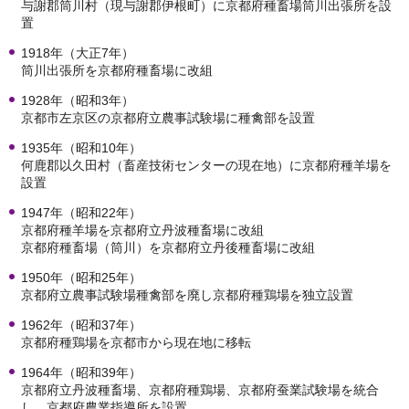
与謝郡筒川村（現与謝郡伊根町）に京都府種畜場筒川出張所を設
置
1918年（大正7年）
筒川出張所を京都府種畜場に改組
1928年（昭和3年）
京都市左京区の京都府立農事試験場に種禽部を設置
1935年（昭和10年）
何鹿郡以久田村（畜産技術センターの現在地）に京都府種羊場を
設置
1947年（昭和22年）
京都府種羊場を京都府立丹波種畜場に改組
京都府種畜場（筒川）を京都府立丹後種畜場に改組
1950年（昭和25年）
京都府立農事試験場種禽部を廃し京都府種鶏場を独立設置
1962年（昭和37年）
京都府種鶏場を京都市から現在地に移転
1964年（昭和39年）
京都府立丹波種畜場、京都府種鶏場、京都府蚕業試験場を統合
し、京都府農業指導所を設置