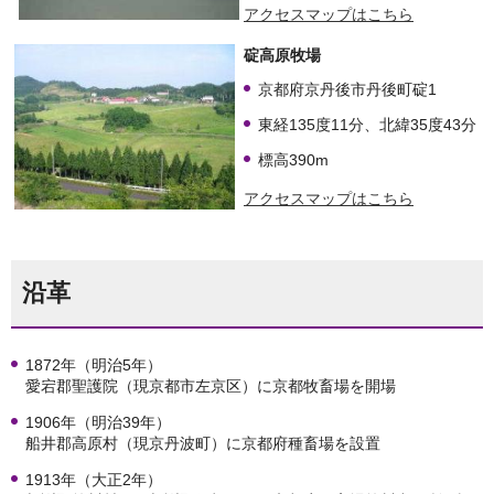
アクセスマップはこちら
碇高原牧場
京都府京丹後市丹後町碇1
東経135度11分、北緯35度43分
標高390m
アクセスマップはこちら
沿革
1872年（明治5年）
愛宕郡聖護院（現京都市左京区）に京都牧畜場を開場
1906年（明治39年）
船井郡高原村（現京丹波町）に京都府種畜場を設置
1913年（大正2年）