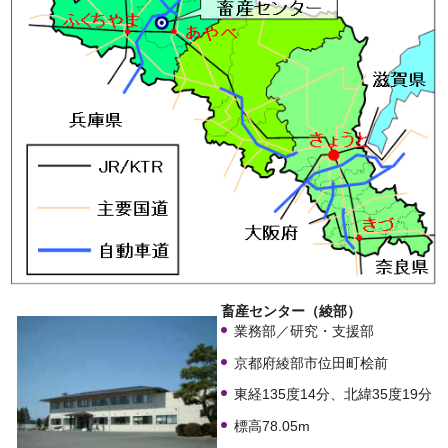
畜産センター（綾部）
業務部／研究・支援部
京都府綾部市位田町桧前
東経135度14分、北緯35度19分
標高78.05m