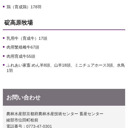
鶏（育成鶏）178羽
碇高原牧場
乳用牛（育成牛）17頭
肉用繁殖雌牛67頭
肉用育成牛55頭
ふれあい家畜:めん羊8頭、山羊18頭、ミニチュアホース3頭、水鳥
1羽
お問い合わせ
農林水産部京都府農林水産技術センター 畜産センター
綾部市位田町桧前
電話番号：0773-47-0301