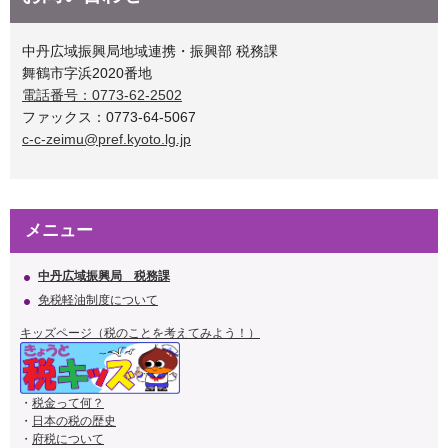
中丹広域振興局地域連携・振興部 税務課
舞鶴市字浜2020番地
電話番号：0773-62-2502
ファックス：0773-64-5067
c-c-zeimu@pref.kyoto.lg.jp
メニュー
中丹広域振興局 税務課
免税軽油制度について
キッズページ（税のことを考えてみよう！）
・
税金って何？
・
日本の税の歴史
・
府税について