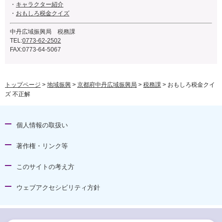
・
キャラクター紹介
・
おもしろ税金クイズ
中丹広域振興局 税務課
TEL:
0773-62-2502
FAX:0773-64-5067
トップページ
>
地域振興
>
京都府中丹広域振興局
>
税務課
> おもしろ税金クイ
ズ 不正解
個人情報の取扱い
著作権・リンク等
このサイトの考え方
ウェブアクセシビリティ方針