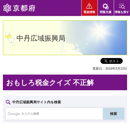
京都府
緊急情報
閲覧支援
情報を探す
中丹広域振興局
更新日：2018年3月22日
おもしろ税金クイズ 不正解
中丹広域振興局サイト内を検索