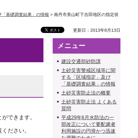
び「基礎調査結果」の情報
> 南丹市美山町下吉田地区の指定状
更新日：2013年8月13日
メニュー
建設交通部砂防課
土砂災害警戒区域等に関
する「区域指定」及び
「基礎調査結果」の情報
土砂災害防止法の概要
土砂災害防止法 よくある
質問
とができます。
平成29年6月水防法の一
部改正について要配慮者
覧ください。
利用施設の円滑かつ迅速
な避難のために