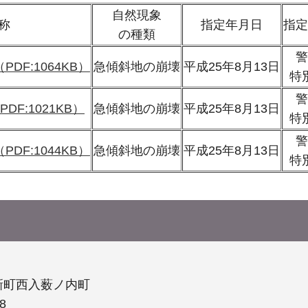
自然現象
称
指定年月日
指定
の種類
警
PDF:1064KB）
急傾斜地の崩壊
平成25年8月13日
特
警
DF:1021KB）
急傾斜地の崩壊
平成25年8月13日
特
警
PDF:1044KB）
急傾斜地の崩壊
平成25年8月13日
特
新町西入薮ノ内町
8