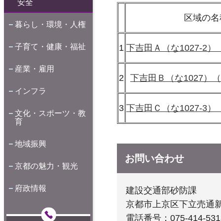
安全
区域の名
暮らし・環境・人権
子育て・健康・福祉
1
下吉田Ａ（な1027-2）（
産業・雇用
2
下吉田Ｂ（な1027）（P
インフラ
3
下吉田Ｃ（な1027-3）（
文化・スポーツ・教
育
地域振興
お問い合わせ
京都の魅力・観光
府政情報
建設交通部砂防課
京都市上京区下立売通
電話番号：075-414-531