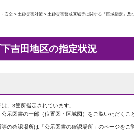
心・安全
>
土砂災害対策
>
土砂災害警戒区域等に関する「区域指定」及
町下吉田地区の指定状況
では、3箇所指定されています。
、公示図書の一部（位置図・区域図）をご覧いただくこ
面等の確認場所は「
公示図書の確認場所
」のページをご