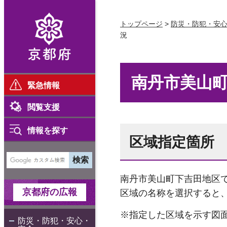
京都府
トップページ
>
防災・防犯・安
況
南丹市美山
緊急情報
閲覧支援
情報を探す
区域指定箇所
南丹市美山町下吉田地区
京都府の広報
区域の名称を選択すると
※指定した区域を示す図
防災・防犯・安心・