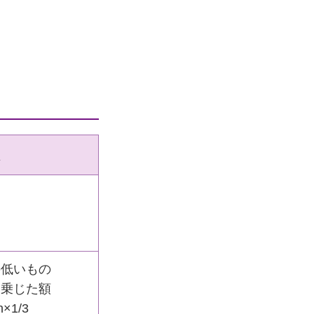
の低いもの
を乗じた額
×1/3