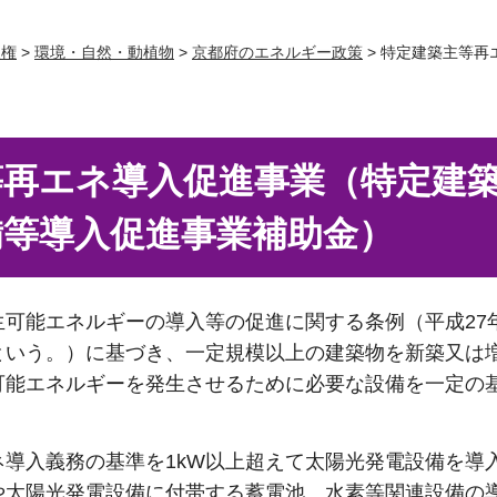
人権
>
環境・自然・動植物
>
京都府のエネルギー政策
> 特定建築主等
等再エネ導入促進事業（特定建
備等導入促進事業補助金）
可能エネルギーの導入等の促進に関する条例（平成27年
という。）に基づき、一定規模以上の建築物を新築又は
可能エネルギーを発生させるために必要な設備を一定の
。
導入義務の基準を1kW以上超えて太陽光発電設備を導
や太陽光発電設備に付帯する蓄電池、水素等関連設備の