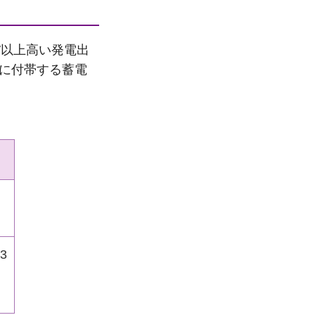
W以上高い発電出
.に付帯する蓄電
3