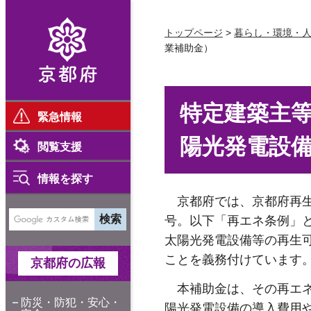
京都府
トップページ
>
暮らし・環境・
業補助金）
特定建築主
緊急情報
陽光発電設
閲覧支援
情報を探す
京都府では、京都府再生
号。以下「再エネ条例」
太陽光発電設備等の再生
ことを義務付けています
京都府の広報
本補助金は、その再エネ
防災・防犯・安心・
陽光発電設備の導入費用