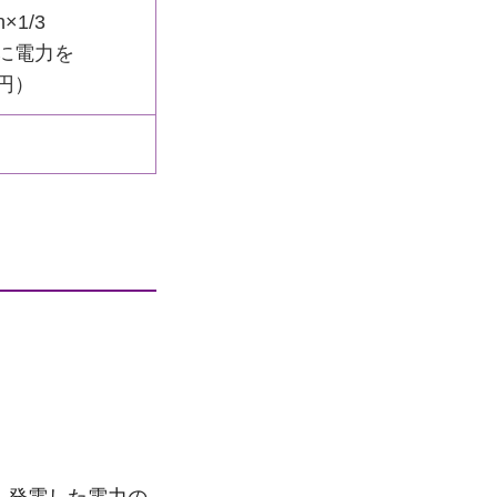
×1/3
域に電力を
円）
、発電した電力の