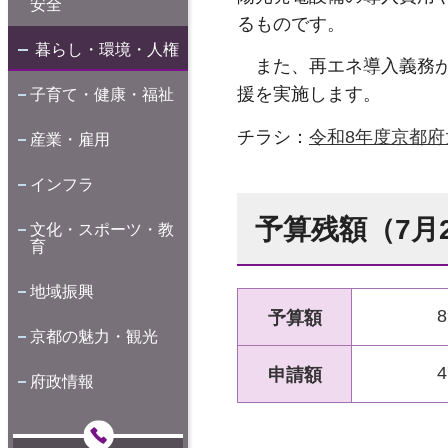
安全
るものです。
暮らし・環境・人権
また、再エネ導入義務が
援を実施します。
子育て・健康・福祉
チラシ：
令和8年度京都府
産業・雇用
インフラ
予算残額（7月
文化・スポーツ・教
育
地域振興
予算額
京都の魅力・観光
申請額
府政情報