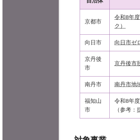
自治体
令和8年
京都市
ク）
向日市
向日市ゼ
京丹後
京丹後市
市
南丹市
南丹市地
福知山
令和8年
市
（参考：
対象事業