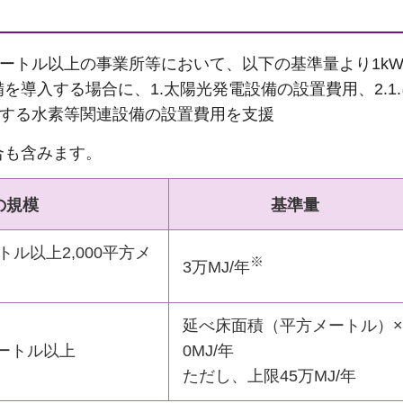
メートル以上の事業所等において、以下の基準量より1k
を導入する場合に、1.太陽光発電設備の設置費用、2.1
付帯する水素等関連設備の設置費用を支援
合も含みます。
の規模
基準量
トル以上2,000平方メ
※
3万MJ/年
延べ床面積（平方メートル）×
メートル以上
0MJ/年
ただし、上限45万MJ/年