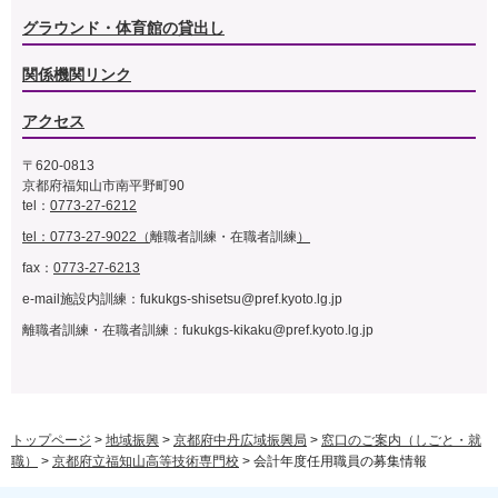
グラウンド・体育館の貸出し
関係機関リンク
アクセス
〒620-0813
京都府福知山市南平野町90
tel：
0773-27-6212
tel：0773-27-9022（
離職者訓練・在職者訓練
）
fax：
0773-27-6213
e-mail施設内訓練：
fukukgs-shisetsu@pref.kyoto.lg.jp
離職者訓練・在職者訓練：
fukukgs-kikaku@pref.kyoto.lg.jp
トップページ
>
地域振興
>
京都府中丹広域振興局
>
窓口のご案内（しごと・就
職）
>
京都府立福知山高等技術専門校
> 会計年度任用職員の募集情報