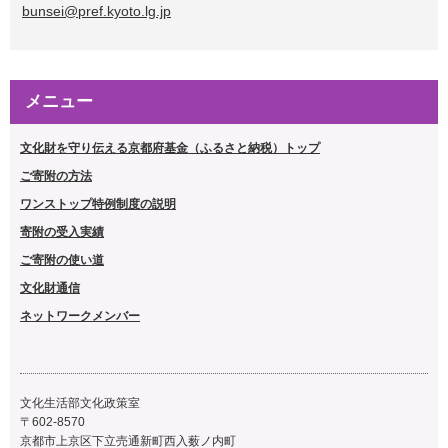
bunsei@pref.kyoto.lg.jp
メニュー
文化財を守り伝える京都府基金（ふるさと納税）トップ
ご寄附の方法
ワンストップ特例制度の説明
寄附の受入実績
ご寄附の使い道
文化財通信
ネットワークメンバー
文化生活部文化政策室
〒602-8570
京都市上京区下立売通新町西入薮ノ内町