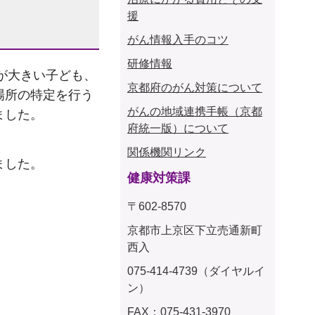
援
がん情報入手のコツ
研修情報
響が大きい子ども、
京都府のがん対策について
場所の特定を行う
がんの地域連携手帳（京都
ました。
府統一版）について
関係機関リンク
ました。
健康対策課
〒602-8570
京都市上京区下立売通新町
西入
075-414-4739（ダイヤルイ
ン）
FAX：075-431-3970