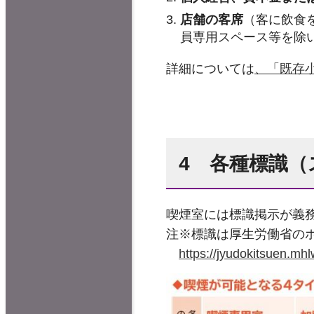
店舗の客席
（客に飲食
員専用スペース等を除
詳細については
、「既存
4 各種標識
喫煙室には標識掲示が義
注※標識は厚生労働省の
https://jyudokitsuen.mhl