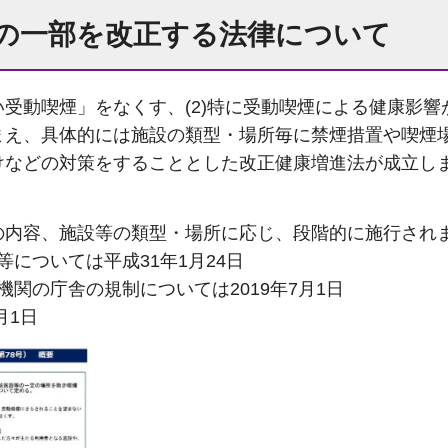
法の一部を改正する法律について
まない受動喫煙」をなくす、(2)特に受動喫煙による健康影
まえ、具体的には施設の類型・場所毎に禁煙措置や喫煙
けなどの対策をすることとした改正健康増進法が成立し
の内容、施設等の類型・場所に応じ、段階的に施行され
務等については平成31年1月24日
政機関の庁舎の規制については2019年7月1日
月1日