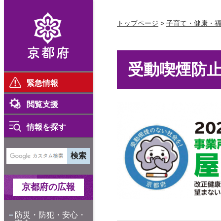
京都府
トップページ
>
子育て・健康・
受動喫煙防
緊急情報
閲覧支援
情報を探す
京都府の広報
防災・防犯・安心・