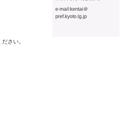
e-mail:
kentai＠
pref.kyoto.lg.jp
ください。