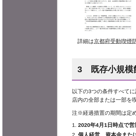
詳細は
京都府受動喫煙
3 既存小規模
以下の3つの条件すべて
店内の全部または一部を
注※経過措置の期間は定
2020年4月1日時点で
個人経営、資本金または