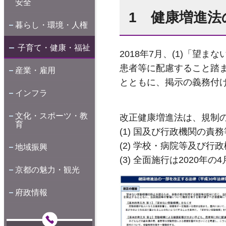
安全
1 健康増進
暮らし・環境・人権
子育て・健康・福祉
2018年7月、(1)「望
患者等に配慮すること踏
産業・雇用
とともに、掲示の義務付
インフラ
文化・スポーツ・教
改正健康増進法は、規制
育
(1) 国及び行政機関の責
(2) 学校・病院等及び行
地域振興
(3) 全面施行は2020年の4
京都の魅力・観光
府政情報