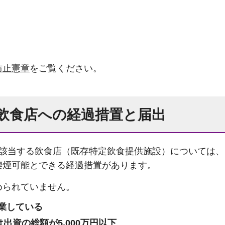
防止憲章
をご覧ください。
飲食店への経過措置と届出
に該当する飲食店（既存特定飲食提供施設）については、
喫煙可能とできる経過措置があります。
められていません。
営業している
出資の総額が5,000万円以下