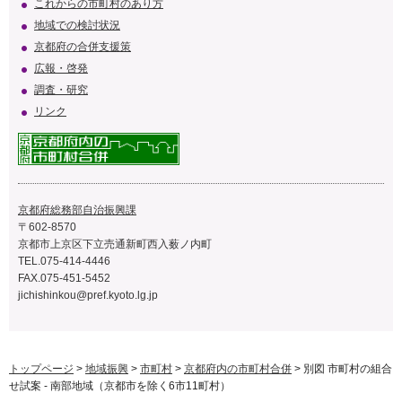
これからの市町村のあり方
地域での検討状況
京都府の合併支援策
広報・啓発
調査・研究
リンク
京都府総務部自治振興課
〒602-8570
京都市上京区下立売通新町西入薮ノ内町
TEL.075-414-4446
FAX.075-451-5452
jichishinkou@pref.kyoto.lg.jp
トップページ
>
地域振興
>
市町村
>
京都府内の市町村合併
> 別図 市町村の組合
せ試案 - 南部地域（京都市を除く6市11町村）