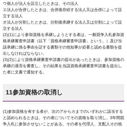
ウ個人が法人を設立したときは、その法人
エ法人が合併したときは、合併後存続する法人又は合併によって設
立する法人
オ法人が分割したときは、分割後承継する法人又は分割によって設
立する法人
(2)(1)により参加資格を承継しようとする者は、一般競争入札参加資
格承継審査申請書（以下「資格承継審査申請書」という。）及び当
該承継に係る事由を証する書類その他知事が必要と認める書類を提
出しなければならない。
(3)(2)により資格承継審査申請書の提出があったときは、参加資格の
承継の適否を審査し、その結果を当該資格承継審査申請書を提出し
た者に文書で通知する。
11参加資格の取消し
(1)参加資格を有する者が、次のアからカまでのいずれかに該当する
と認められるときは、その者についてその資格を取り消し、3年間競
争入札に参加させないことがある。その者を代理人、支配人その他