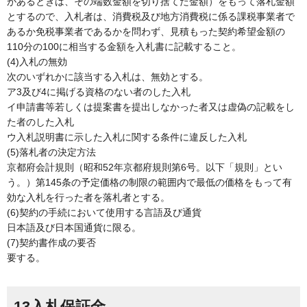
があるときは、その端数金額を切り捨てた金額）をもって落札金額
とするので、入札者は、消費税及び地方消費税に係る課税事業者で
あるか免税事業者であるかを問わず、見積もった契約希望金額の
110分の100に相当する金額を入札書に記載すること。
(4)入札の無効
次のいずれかに該当する入札は、無効とする。
ア3及び4に掲げる資格のない者のした入札
イ申請書等若しくは提案書を提出しなかった者又は虚偽の記載をし
た者のした入札
ウ入札説明書に示した入札に関する条件に違反した入札
(5)落札者の決定方法
京都府会計規則（昭和52年京都府規則第6号。以下「規則」とい
う。）第145条の予定価格の制限の範囲内で最低の価格をもって有
効な入札を行った者を落札者とする。
(6)契約の手続において使用する言語及び通貨
日本語及び日本国通貨に限る。
(7)契約書作成の要否
要する。
13入札保証金