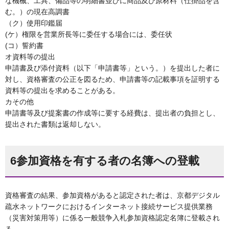
な機械、工具、備品等の明細書並びに商品及び原材料（仕掛品を含
む。）の現在高調書
（ク）使用印鑑届
(ケ）権限を営業所長等に委任する場合には、委任状
(コ）誓約書
オ資料等の提出
申請書及び添付資料（以下「申請書等」という。）を提出した者に
対し、資格審査の公正を図るため、申請書等の記載事項を証明する
資料等の提出を求めることがある。
カその他
申請書等及び提案書の作成等に要する経費は、提出者の負担とし、
提出された書類は返却しない。
6参加資格を有する者の名簿への登載
資格審査の結果、参加資格があると認定された者は、京都デジタル
疏水ネットワークにおけるインターネット接続サービス提供業務
（災害対策用等）に係る一般競争入札参加資格認定名簿に登載され