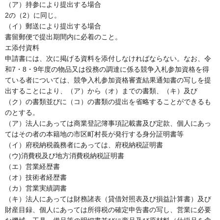
（ア）持参により提出する場合
2の（2）に同じ。
（イ）郵送により提出する場合
書留郵便で提出期間内に必着のこと。
エ添付資料
申請書には、次に掲げる資料を添付しなければならない。なお、令
和7・8・9年度の物品又は役務の調達に係る競争入札参加資格を得
ている者については、競争入札参加資格審査結果通知書の写しを提
出することにより、（ア）から（オ）までの書類、（キ）及び
（ク）の書類並びに（コ）の書類の提出を省略することができるも
のとする。
（ア）法人にあっては商業登記簿事項記載書及び定款、個人にあっ
てはその者の本籍地の市区町村長が発行する身分証明書等
（イ）府税納税義務者にあっては、府税納税証明書
（ウ)消費税及び地方消費税納税証明書
（エ）営業経歴書
（オ）技術者経歴書
（カ）営業実績調書
（キ）法人にあっては財務諸表（貸借対照表及び損益計算書）及び
財産目録、個人にあっては所得税の確定申告書の写し、営業に必要