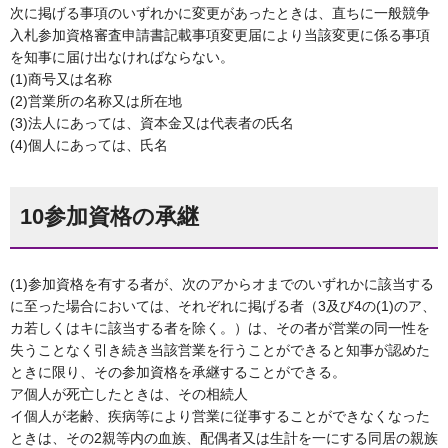
次に掲げる事項のいずれかに変更があったときは、直ちに一般競争
入札参加資格審査申請書記載事項変更届により当該変更に係る事項
を知事に届け出なければならない。
(1)商号又は名称
(2)営業所の名称又は所在地
(3)法人にあっては、資本金又は代表者の氏名
(4)個人にあっては、氏名
10参加資格の承継
(1)参加資格を有する者が、次のアからオまでのいずれかに該当する
に至った場合においては、それぞれに掲げる者（3及び4の(1)のア、
カ若しくはキに該当する者を除く。）は、その者が営業の同一性を
失うことなく引き続き当該営業を行うことができると知事が認めた
ときに限り、その参加資格を承継することができる。
ア個人が死亡したときは、その相続人
イ個人が老齢、疾病等により営業に従事することができなくなった
ときは、その2親等内の血族、配偶者又は生計を一にする同居の親族