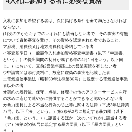
4入札に参加する者に必要な資格
入札に参加を希望する者は、次に掲げる条件を全て満たさなければ
ならない。
(1)次のアからキまでのいずれにも該当しない者で、その事実の有無
について資格審査を受け、その資格を認定された者であること。
ア府税、消費税又は地方消費税を滞納している者
イ審査基準日（一般競争入札参加資格審査申請書（以下「申請書」
という。）の提出期間の初日が属する年の4月1日をいう。以下同
じ。）において、直前2営業年度以上の営業実績を有しない者
ウ申請書又は添付資料に、故意に虚偽の事実を記載した者
エ電気通信事業法（昭和59年法律第86号）に規定する電気通信事業
者以外の者
オ契約の履行後、保守、点検、修理その他のアフターサービスを府
の求めに応じて速やかに提供することができると認められない者
カ暴力団員による不当な行為の防止等に関する法律（平成3年法律第
77号。以下「法」という。）第2条第2号に規定する暴力団（以下
「暴力団」という。）に該当するほか、次のいずれかに該当する者
（ア）法第2条第6号に規定する暴力団員（以下「暴力団員」とい
う。）