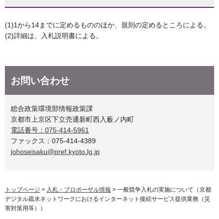
(1)1から14までに定めるもののほか、規則の定めるところによる。
(2)詳細は、入札説明書による。
お問い合わせ
総合政策環境部情報政策課
京都市上京区下立売通新町西入薮ノ内町
電話番号：075-414-5961
ファックス：075-414-4389
johoseisaku@pref.kyoto.lg.jp
トップページ
>
入札・プロポーザル情報
> 一般競争入札の実施について（京都
デジタル疏水ネットワークにおけるインターネット接続サービス提供業務（災
害対策用等））