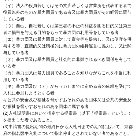
（イ）法人の役員若しくはその支店若しくは営業所を代表する者で
役員以外のものが暴力団員である者又は暴力団員がその経営に関与
している者
（ウ）自己、自社若しくは第三者の不正の利益を図る目的又は第三
者に損害を与える目的をもって暴力団の利用等をしている者
（エ）暴力団又は暴力団員に対して資金等を提供し、又は便宜を供
与する等、直接的又は積極的に暴力団の維持運営に協力し、又は関
与している者
（オ）暴力団又は暴力団員と社会的に非難されるべき関係を有して
いる者
（カ）暴力団又は暴力団員であることを知りながらこれを不当に利
用している者
（キ）暴力団及び（ア）から（カ）までに定める者の依頼を受けて
入札に参加しようとする者
キ公共の安全及び福祉を脅かすおそれのある団体又は公共の安全及
び福祉を脅かすおそれのある団体に属する者
(2)入札説明書において指定する提案書（以下「提案書」という。）
を提出した者であること。
(3)申請書の提出期間の最終日から入札日までの期間において、京都
府の指名競争入札について指名停止とされていない者であること。