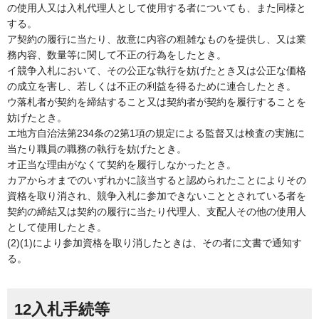
の使用人又は入札代理人として使用する者についても、また同様と
する。
ア契約の履行に当たり、故意に内容の粗雑なものを提供し、又は業
務内容、数量等に関して不正の行為をしたとき。
イ競争入札において、その公正な執行を妨げたとき又は公正な価格
の成立を害し、若しくは不正の利益を得るために連合したとき。
ウ落札者が契約を締結すること又は契約者が契約を履行することを
妨げたとき。
エ地方自治法第234条の2第1項の規定による監督又は検査の実施に
当たり職員の職務の執行を妨げたとき。
オ正当な理由がなくて契約を履行しなかったとき。
カアからオまでのいずれかに該当すると認められたことによりその
資格を取り消され、競争入札に参加できないこととされている者を
契約の締結又は契約の履行に当たり代理人、支配人その他の使用人
として使用したとき。
(2)(1)により参加資格を取り消したときは、その者に文書で通知す
る。
12入札手続等