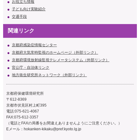
お役立ち情報
子ども向け実験紹介
交通手段
関連リンク
京都府感染症情報センター
京都府大気常時監視のホームページ（外部リンク）
京都府環境放射線監視テレメータシステム（外部リンク）
官公庁・自治体リンク
地方衛生研究所ネットワーク（外部リンク）
京都府保健環境研究所
〒612-8369
京都市伏見区村上町395
電話:075-621-4067
FAX:075-612-3357
（電話とFAXの局番をお間違えありませんようにご注意ください。）
Eメール：
hokanken-kikaku@pref.kyoto.lg.jp