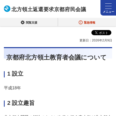
北方領土返還要求京都府民会議
メニュー
閲覧支援
緊急情報
更新日：2026年2月9日
京都府北方領土教育者会議について
1 設立
平成18年
2 設立趣旨