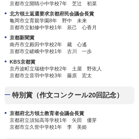
京都市立開睛小中学校7年 芝辻 初菜
北方領土返還要求京都府民会議会長賞
亀岡市立育親学園8年 野中 未来
京都市立勧修中学校1年 辰己 心香月
京都新聞賞
南丹市立殿田中学校2年 藏 心遙
京都市立嵯峨中学校1年 古川 一歩
KBS京都賞
京丹波町立瑞穂中学校2年 土屋 野依人
京都市立音羽中学校3年 藤原 宏太
特別賞（作文コンクール20回記念）
京都府北方領土教育者会議会長賞
京都府立須知高等学校1年 矢田 優芽
京都市立久世中学校1年 李 美姫