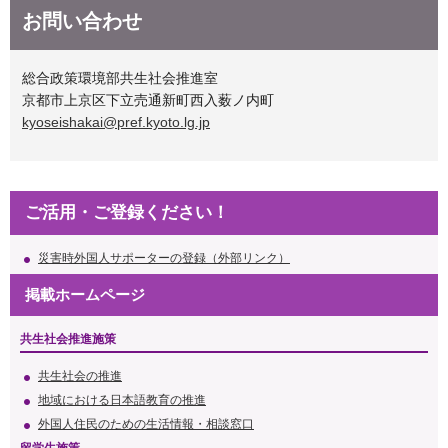
お問い合わせ
総合政策環境部共生社会推進室
京都市上京区下立売通新町西入薮ノ内町
kyoseishakai@pref.kyoto.lg.jp
ご活用・ご登録ください！
災害時外国人サポーターの登録（外部リンク）
掲載ホームページ
共生社会推進施策
共生社会の推進
地域における日本語教育の推進
外国人住民のための生活情報・相談窓口