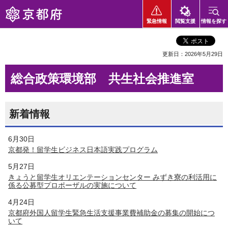
京都府
緊急情報
閲覧支援
情報を探す
更新日：2026年5月29日
総合政策環境部 共生社会推進室
新着情報
6月30日
京都発！留学生ビジネス日本語実践プログラム
5月27日
きょうと留学生オリエンテーションセンター みずき寮の利活用に
係る公募型プロポーザルの実施について
4月24日
京都府外国人留学生緊急生活支援事業費補助金の募集の開始につ
いて