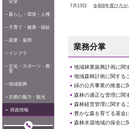
安全
7月13日
令和8年度ひろ
暮らし・環境・人権
子育て・健康・福祉
産業・雇用
業務分掌
インフラ
文化・スポーツ・教
地域林業振興計画に関
育
地域森林計画に関する
地域振興
緑の公共事業の推進に
森林の適正な管理に関
京都の魅力・観光
森林経営管理に関する
府政情報
豊かな森を育てる基金
森林水源地域の保全に