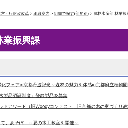
運営・行財政改革
>
組織案内
>
組織で探す(部局別)
> 農林水産部 林業振
林業振興課
緑化フェアin京都丹波記念～森林の魅力を体感in京都府立植物
の木製品認証制度」登録製品を募集
ッドアワード（旧Woodyコンテスト、旧京都の木の家づくり
って、あそぼ！～夏の木工教室を開催～