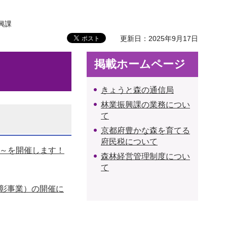
興課
更新日：2025年9月17日
掲載ホームページ
きょうと森の通信局
林業振興課の業務につい
て
京都府豊かな森を育てる
府民税について
園～を開催します！
森林経営管理制度につい
て
表彰事業）の開催に