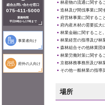
林産物の流通に関する
総合お問い合わせ窓口
造林及び間伐事業に関
075-411-5000
府営林事業に関するこ
業務時間
平日9時から17時まで
府内産木材の需要拡大
林業金融に関すること
林業経営の指導及び林
事業者向け
森林組合その他林業団
林業労働対策に関する
京都林務事務所及び林
府外の人向け
その他一般林業の指導
場所