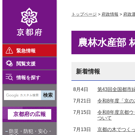
京都府
トップページ
>
府政情報
>
府政
農林水産部 
緊急情報
閲覧支援
新着情報
情報を探す
8月4日
第43回全国都市
7月21日
令和8年度「京
7月15日
令和8年度京都ウ
京都府の広報
ついて
7月13日
京都の木でつく
防災・防犯・安心・