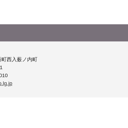
新町西入薮ノ内町
1
010
.lg.jp