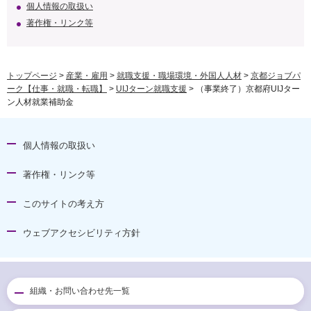
個人情報の取扱い
著作権・リンク等
トップページ
>
産業・雇用
>
就職支援・職場環境・外国人人材
>
京都ジョブパ
ーク【仕事・就職・転職】
>
UIJターン就職支援
> （事業終了）京都府UIJター
ン人材就業補助金
個人情報の取扱い
著作権・リンク等
このサイトの考え方
ウェブアクセシビリティ方針
組織・お問い合わせ先一覧