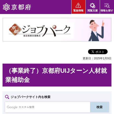
京都府
緊急情報
閲覧支援
情報を探す
京都ジョブパーク 総合就業支援拠点
更新日：2025年1月9日
（事業終了）京都府UIJターン人材就
業補助金
ジョブパークサイト内を検索