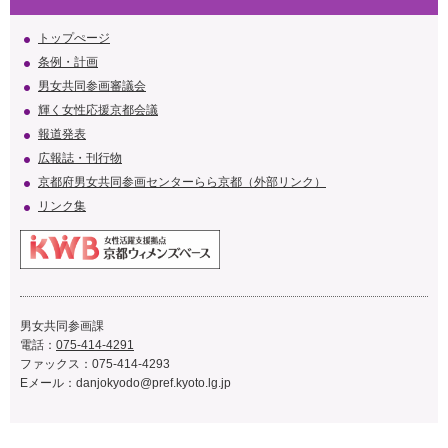
トップぺージ
条例・計画
男女共同参画審議会
輝く女性応援京都会議
報道発表
広報誌・刊行物
京都府男女共同参画センターらら京都（外部リンク）
リンク集
男女共同参画課
電話：
075-414-4291
ファックス：075-414-4293
Eメール：
danjokyodo@pref.kyoto.lg.jp