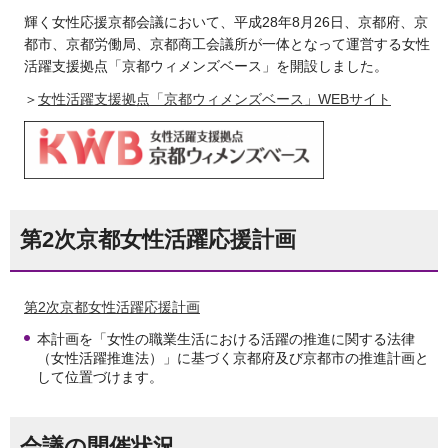
輝く女性応援京都会議において、平成28年8月26日、京都府、京
都市、京都労働局、京都商工会議所が一体となって運営する女性
活躍支援拠点「京都ウィメンズベース」を開設しました。
＞
女性活躍支援拠点「京都ウィメンズベース」WEBサイト
第2次京都女性活躍応援計画
第2次京都女性活躍応援計画
本計画を「女性の職業生活における活躍の推進に関する法律
（女性活躍推進法）」に基づく京都府及び京都市の推進計画と
して位置づけます。
会議の開催状況