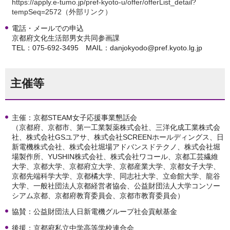
https://apply.e-tumo.jp/pref-kyoto-u/offer/offerList_detail?
tempSeq=2572（外部リンク）
電話・メールでの申込
京都府文化生活部男女共同参画課
TEL：075-692-3495 MAIL：danjokyodo@pref.kyoto.lg.jp
主催等
主催：京都STEAM女子応援事業懇話会
（京都府、京都市、第一工業製薬株式会社、三洋化成工業株式会
社、株式会社GSユアサ、株式会社SCREENホールディングス、日
新電機株式会社、株式会社堀場アドバンスドテクノ、株式会社堀
場製作所、YUSHIN株式会社、株式会社ワコール、京都工芸繊維
大学、京都大学、京都府立大学、京都産業大学、京都女子大学、
京都先端科学大学、京都橘大学、同志社大学、立命館大学、龍谷
大学、一般社団法人京都経営者協会、公益財団法人大学コンソー
シアム京都、京都府教育委員会、京都市教育委員会）
協賛：公益財団法人日新電機グループ社会貢献基金
後援：京都府私立中学高等学校連合会