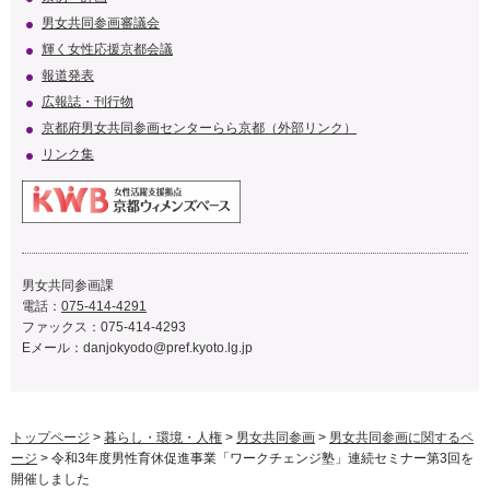
男女共同参画審議会
輝く女性応援京都会議
報道発表
広報誌・刊行物
京都府男女共同参画センターらら京都（外部リンク）
リンク集
男女共同参画課
電話：
075-414-4291
ファックス：075-414-4293
Eメール：
danjokyodo@pref.kyoto.lg.jp
トップページ
>
暮らし・環境・人権
>
男女共同参画
>
男女共同参画に関するペ
ージ
> 令和3年度男性育休促進事業「ワークチェンジ塾」連続セミナー第3回を
開催しました