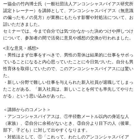
ー協会の竹内博士氏（一般社団法人アンコンシャスバイアス研究所
認定トレーナー）を講師として、アンコンシャスバイアス（無意識
の偏ったモノの見方）が業務にもたらす影響や対処法について、お
話いただきました。
セミナーでは、今まで自分では気づかなかった決めつけや押しつけ
について、参加者の間で活発に意見や感想の交換が行われました。
<主な意見・感想>
・男性はまず仕事をすべきで、男性の育休は結果的に仕事をサボっ
ていることになると内心思っていたことに今日気づいた。自分も男
性育休を取得していたので、このアンコンシャスバイアスには驚い
た。
・新しい分野で難しい仕事を与えられた新入社員が退職してしまっ
たことがある。「新入社員は、新しいことを何でも率先してやりた
がる」という思い込みがあった。
＜講師からのコメント＞
・アンコンシャスバイアスは、①半径数メートル以内の身近な人
（家族）、②自分に余裕がないとき、③自分より目下の人（後輩、
部下、子ども）に対して出やすくなります。
・対処法として、①「これって、わたしのアンコンシャスバイア