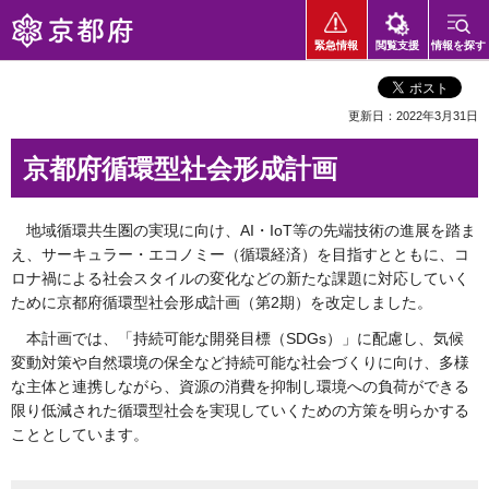
京都府
緊急情報
閲覧支援
情報を探す
更新日：2022年3月31日
京都府循環型社会形成計画
地域循環共生圏の実現に向け、AI・IoT等の先端技術の進展を踏ま
え、サーキュラー・エコノミー（循環経済）を目指すとともに、コ
ロナ禍による社会スタイルの変化などの新たな課題に対応していく
ために京都府循環型社会形成計画（第2期）を改定しました。
本計画では、「持続可能な開発目標（SDGs）」に配慮し、気候
変動対策や自然環境の保全など持続可能な社会づくりに向け、多様
な主体と連携しながら、資源の消費を抑制し環境への負荷ができる
限り低減された循環型社会を実現していくための方策を明らかする
こととしています。