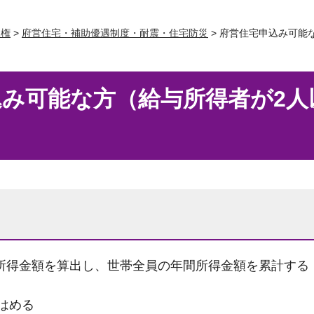
人権
>
府営住宅・補助優遇制度・耐震・住宅防災
> 府営住宅申込み可能
込み可能な方（給与所得者が2人
間所得金額を算出し、世帯全員の年間所得金額を累計する
てはめる