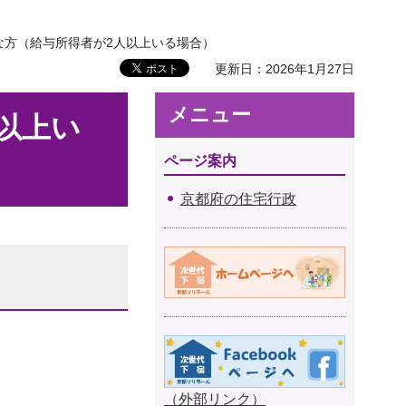
な方（給与所得者が2人以上いる場合）
更新日：2026年1月27日
メニュー
以上い
ページ案内
京都府の住宅行政
（外部リンク）