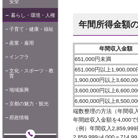
安全
暮らし・環境・人権
年間所得金額
子育て・健康・福祉
産業・雇用
年間収入金額
インフラ
651,000円未満
651,000円以上1,900,0
文化・スポーツ・教
育
1,900,000円以上3,600,
地域振興
3,600,000円以上6,600,
6,600,000円以上8,500,
京都の魅力・観光
端数整理の方法（年間収入金額
府政情報
年間総収入金額を4,000
（例）年間収入2,859,99
2,859,999÷4,000＝714.9