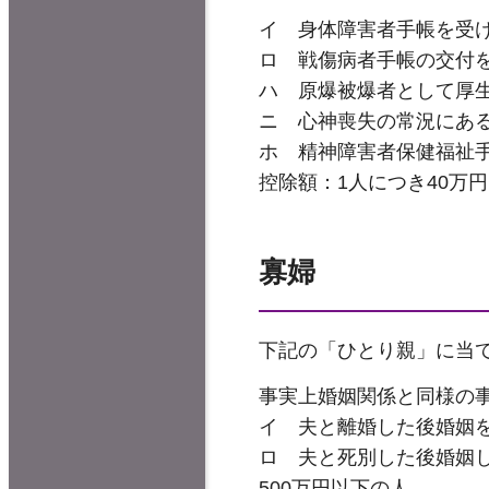
イ 身体障害者手帳を受け
ロ 戦傷病者手帳の交付
ハ 原爆被爆者として厚
ニ 心神喪失の常況にあ
ホ 精神障害者保健福祉
控除額：1人につき40万円
寡婦
下記の「ひとり親」に当
事実上婚姻関係と同様の
イ 夫と離婚した後婚姻を
ロ 夫と死別した後婚姻
500万円以下の人