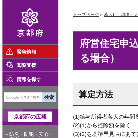
京都府
トップページ
>
暮らし・環境・
府営住宅申
緊急情報
る場合）
閲覧支援
情報を探す
算定方法
京都府の広報
(1)給与所得者各人の年
(2)(1)から控除額を除く
(3)(2)を基準早見表にあ
防災・防犯・安心・