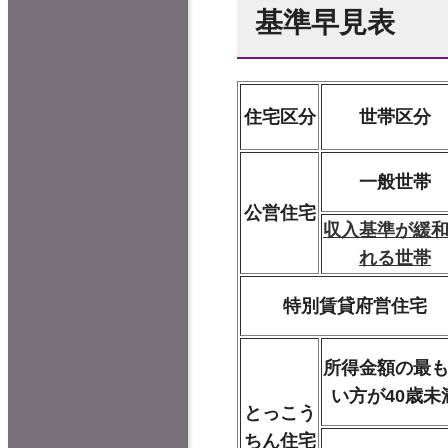
基準早見表
住宅区分
世帯区分
一般世帯
公営住宅
収入基準が緩
れる世帯
特別賃貸府営住宅
所得金額の最
い方が40歳未
とっこう
ちん住宅