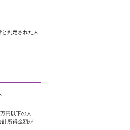
者と判定された人
人
0万円以下の人
、合計所得金額が