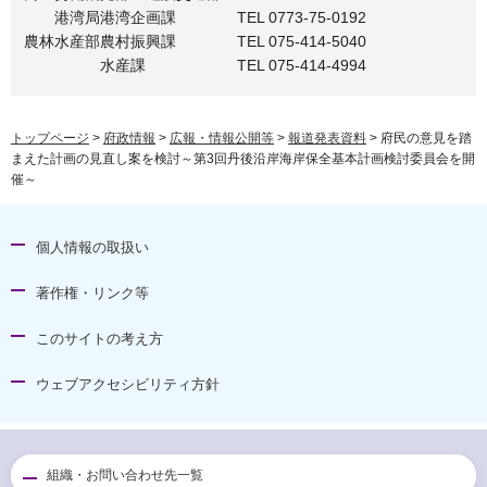
港湾局港湾企画課 TEL 0773-75-0192
農林水産部農村振興課 TEL 075-414-5040
水産課 TEL 075-414-4994
トップページ
>
府政情報
>
広報・情報公開等
>
報道発表資料
> 府民の意見を踏
まえた計画の見直し案を検討～第3回丹後沿岸海岸保全基本計画検討委員会を開
催～
個人情報の取扱い
著作権・リンク等
このサイトの考え方
ウェブアクセシビリティ方針
組織・お問い合わせ先一覧