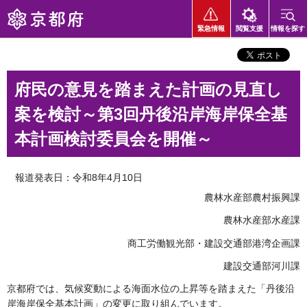
京都府
緊急情報
閲覧支援
情報を探す
府民の意見を踏まえた計画の見直し
案を検討～第3回丹後沿岸海岸保全基
本計画検討委員会を開催～
報道発表日：令和8年4月10日
農林水産部農村振興課
農林水産部水産課
商工労働観光部・建設交通部港湾企画課
建設交通部河川課
京都府では、気候変動による海面水位の上昇等を踏まえた「丹後沿
岸海岸保全基本計画」の変更に取り組んでいます。