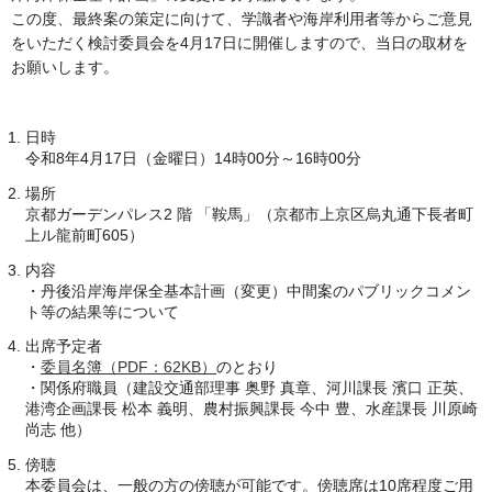
この度、最終案の策定に向けて、学識者や海岸利用者等からご意見
をいただく検討委員会を4月17日に開催しますので、当日の取材を
お願いします。
日時
令和8年4月17日（金曜日）14時00分～16時00分
場所
京都ガーデンパレス2 階 「鞍馬」（京都市上京区烏丸通下長者町
上ル龍前町605）
内容
・丹後沿岸海岸保全基本計画（変更）中間案のパブリックコメン
ト等の結果等について
出席予定者
・
委員名簿（PDF：62KB）
のとおり
・関係府職員（建設交通部理事 奥野 真章、河川課長 濱口 正英、
港湾企画課長 松本 義明、農村振興課長 今中 豊、水産課長 川原崎
尚志 他）
傍聴
本委員会は、一般の方の傍聴が可能です。傍聴席は10席程度ご用