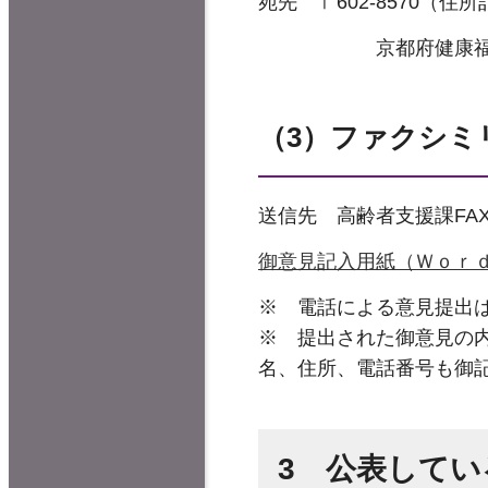
宛先 〒602-8570（住
京都府健康福祉部高
（3）ファクシミ
送信先 高齢者支援課FAX 0
御意見記入用紙（Ｗｏｒ
※ 電話による意見提出
※ 提出された御意見の
名、住所、電話番号も御
3 公表してい