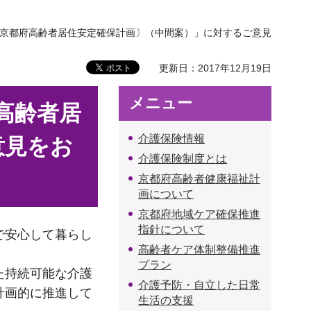
〔京都府高齢者居住安定確保計画〕（中間案）」に対するご意見
更新日：2017年12月19日
メニュー
高齢者居
介護保険情報
意見をお
介護保険制度とは
京都府高齢者健康福祉計
画について
京都府地域ケア確保推進
指針について
で安心して暮らし
高齢者ケア体制整備推進
プラン
た持続可能な介護
介護予防・自立した日常
計画的に推進して
生活の支援