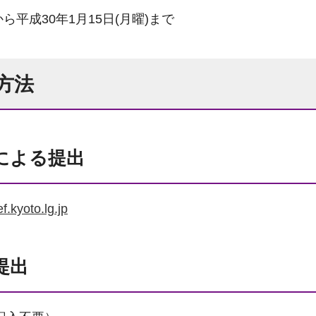
から平成30年1月15日(月曜)まで
方法
による提出
.kyoto.lg.jp
提出