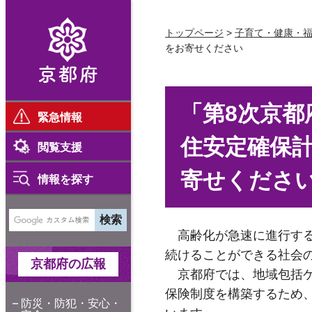
京都府
トップページ
>
子育て・健康・
をお寄せください
「第8次京都
緊急情報
住安定確保
閲覧支援
寄せくださ
情報を探す
高齢化が急速に進行する
続けることができる社会
京都府の広報
京都府では、地域包括ケ
保険制度を構築するため
防災・防犯・安心・