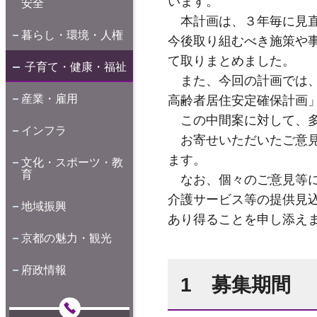
います。
安全
本計画は、３年毎に見直
暮らし・環境・人権
今後取り組むべき施策や
て取りまとめました。
子育て・健康・福祉
また、今回の計画では、
産業・雇用
高齢者居住安定確保計画
この中間案に対して、多
インフラ
お寄せいただいたご意見
ます。
文化・スポーツ・教
育
なお、個々のご意見等に
介護サービス等の提供見
地域振興
あり得ることを申し添え
京都の魅力・観光
府政情報
1 募集期間