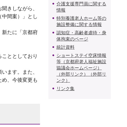
介護支援専門員に関する
お聞きしながら、
情報
（中間案）」とし
特別養護老人ホーム等の
施設整備に関する情報
、新たに「京都府
認知症・高齢者虐待・身
体拘束のページ
統計資料
ショートステイ空床情報
ることとしており
等（京都府老人福祉施設
協議会ホームページ）
願います。また、
（外部リンク）（外部リ
ため、今後変更も
ンク）
リンク集