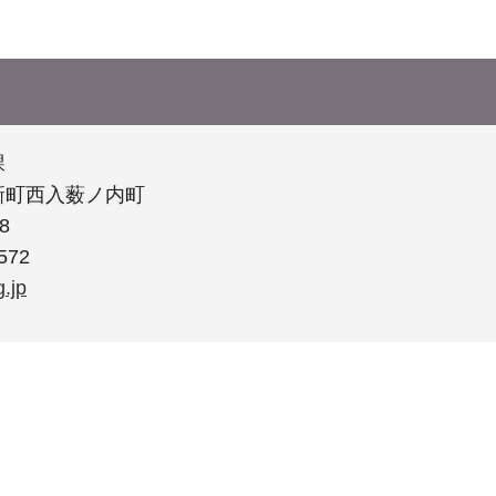
課
新町西入薮ノ内町
8
572
.jp