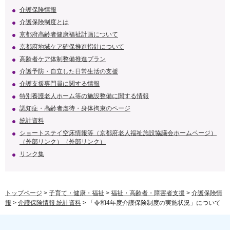
介護保険情報
介護保険制度とは
京都府高齢者健康福祉計画について
京都府地域ケア確保推進指針について
高齢者ケア体制整備推進プラン
介護予防・自立した日常生活の支援
介護支援専門員に関する情報
特別養護老人ホーム等の施設整備に関する情報
認知症・高齢者虐待・身体拘束のページ
統計資料
ショートステイ空床情報等（京都府老人福祉施設協議会ホームページ）
（外部リンク）（外部リンク）
リンク集
トップページ
>
子育て・健康・福祉
>
福祉・高齢者・障害者支援
>
介護保険情
報
>
介護保険情報 統計資料
> 「令和4年度介護保険制度の実施状況」について