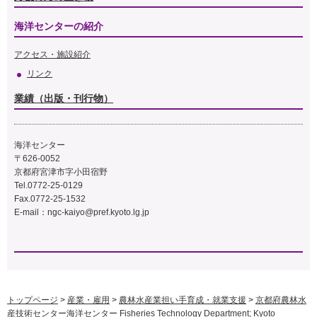
海洋センターの紹介
アクセス・施設紹介
リンク
業績（出版・刊行物）
海洋センター
〒626-0052
京都府宮津市字小田宿野
Tel.0772-25-0129
Fax.0772-25-1532
E-mail：
ngc-kaiyo@pref.kyoto.lg.jp
トップページ
>
産業・雇用
>
農林水産業担い手育成・就業支援
>
京都府農林水
産技術センター海洋センター Fisheries Technology Department; Kyoto