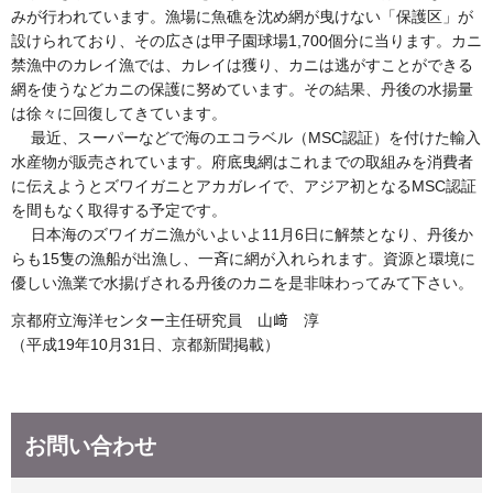
みが行われています。漁場に魚礁を沈め網が曳けない「保護区」が
設けられており、その広さは甲子園球場1,700個分に当ります。カニ
禁漁中のカレイ漁では、カレイは獲り、カニは逃がすことができる
網を使うなどカニの保護に努めています。その結果、丹後の水揚量
は徐々に回復してきています。
最近、スーパーなどで海のエコラベル（MSC認証）を付けた輸入
水産物が販売されています。府底曳網はこれまでの取組みを消費者
に伝えようとズワイガニとアカガレイで、アジア初となるMSC認証
を間もなく取得する予定です。
日本海のズワイガニ漁がいよいよ11月6日に解禁となり、丹後か
らも15隻の漁船が出漁し、一斉に網が入れられます。資源と環境に
優しい漁業で水揚げされる丹後のカニを是非味わってみて下さい。
京都府立海洋センター主任研究員 山﨑 淳
（平成19年10月31日、京都新聞掲載）
お問い合わせ