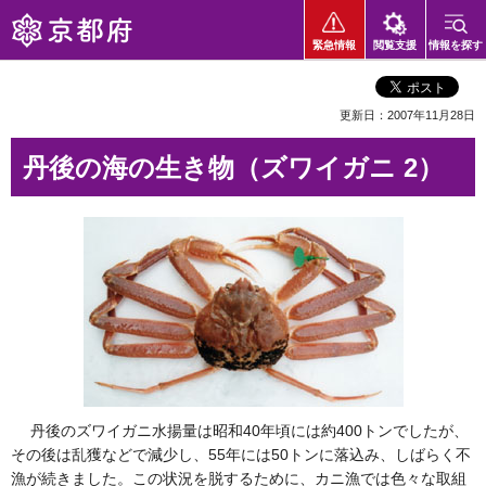
京都府
緊急情報
閲覧支援
情報を探す
更新日：2007年11月28日
丹後の海の生き物（ズワイガニ 2）
丹後のズワイガニ水揚量は昭和40年頃には約400トンでしたが、
その後は乱獲などで減少し、55年には50トンに落込み、しばらく不
漁が続きました。この状況を脱するために、カニ漁では色々な取組