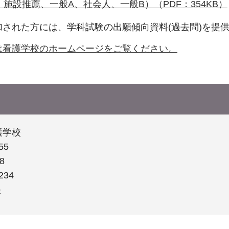
施設推薦、一般A、社会人、一般B）（PDF：354KB）
された方には、学科試験の出願傾向資料(過去問)を提
は看護学校のホームページをご覧ください。
護学校
55
8
234
p