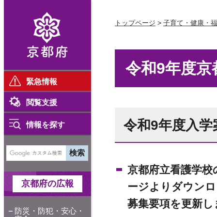
京都府
トップページ
>
子育て・健康・
令和9年度
緊急情報
閲覧支援
令和9年度入学
情報を探す
京都府立看護学校
京都府の広報
ージよりダウンロ
募集要項を更新し
防災・防犯・安心・