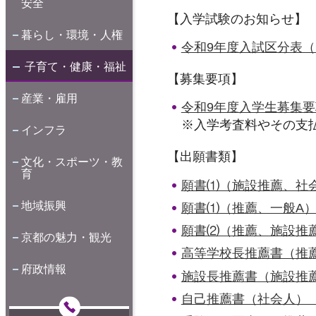
安全
【入学試験のお知らせ】
暮らし・環境・人権
令和9年度入試区分表（P
子育て・健康・福祉
【募集要項】
産業・雇用
令和9年度入学生募集要
※入学考査料やその支
インフラ
【出願書類】
文化・スポーツ・教
育
願書⑴（施設推薦、社会人
地域振興
願書⑴（推薦、一般A）（
願書⑵（推薦、施設推薦
京都の魅力・観光
高等学校長推薦書（推薦）
府政情報
施設長推薦書（施設推薦）
自己推薦書（社会人）（P