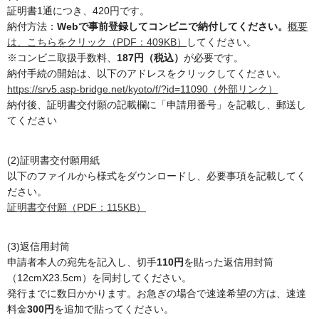
証明書1通につき、420円です。
納付方法：
Webで事前登録してコンビニで納付してください。
概要
は、こちらをクリック（PDF：409KB）
してください。
※コンビニ取扱手数料、
187円（税込）
が必要です。
納付手続の開始は、以下のアドレスをクリックしてください。
https://srv5.asp-bridge.net/kyoto/f/?id=11090（外部リンク）
納付後、証明書交付願の記載欄に「申請用番号」を記載し、郵送し
てください
(2)証明書交付願用紙
以下のファイルから様式をダウンロードし、必要事項を記載してく
ださい。
証明書交付願（PDF：115KB）
(3)返信用封筒
申請者本人の宛先を記入し、切手
110円
を貼った返信用封筒
（12cmX23.5cm）を同封してください。
発行までに数日かかります。お急ぎの場合で速達希望の方は、速達
料金
300円
を追加で貼ってください。