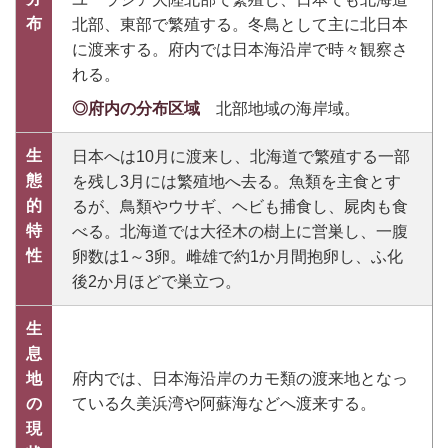
布
北部、東部で繁殖する。冬鳥として主に北日本
に渡来する。府内では日本海沿岸で時々観察さ
れる。
◎府内の分布区域
北部地域の海岸域。
生
日本へは10月に渡来し、北海道で繁殖する一部
態
を残し3月には繁殖地へ去る。魚類を主食とす
的
るが、鳥類やウサギ、ヘビも捕食し、屍肉も食
特
べる。北海道では大径木の樹上に営巣し、一腹
性
卵数は1～3卵。雌雄で約1か月間抱卵し、ふ化
後2か月ほどで巣立つ。
生
息
地
府内では、日本海沿岸のカモ類の渡来地となっ
の
ている久美浜湾や阿蘇海などへ渡来する。
現