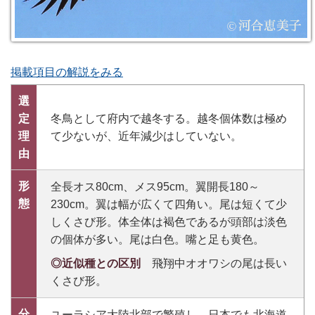
掲載項目の解説をみる
選
定
冬鳥として府内で越冬する。越冬個体数は極め
理
て少ないが、近年減少はしていない。
由
形
全長オス80cm、メス95cm。翼開長180～
態
230cm。翼は幅が広くて四角い。尾は短くて少
しくさび形。体全体は褐色であるが頭部は淡色
の個体が多い。尾は白色。嘴と足も黄色。
◎近似種との区別
飛翔中オオワシの尾は長い
くさび形。
分
ユーラシア大陸北部で繁殖し、日本でも北海道