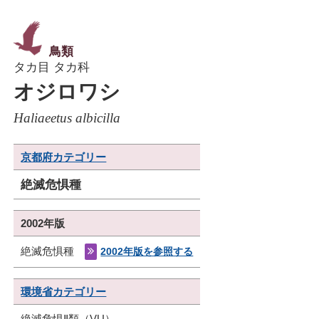
鳥類
タカ目 タカ科
オジロワシ
Haliaeetus albicilla
京都府カテゴリー
絶滅危惧種
2002年版
絶滅危惧種
2002年版を参照する
環境省カテゴリー
絶滅危惧Ⅱ類（VU）