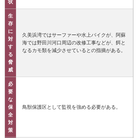
状
生
存
に
久美浜湾ではサーファーや水上バイクが、阿蘇
対
海では野田川河口周辺の改修工事などが、餌と
す
なるカモ類を減少させているとの指摘がある。
る
脅
威
必
要
な
保
鳥獣保護区として監視を強める必要がある。
全
対
策