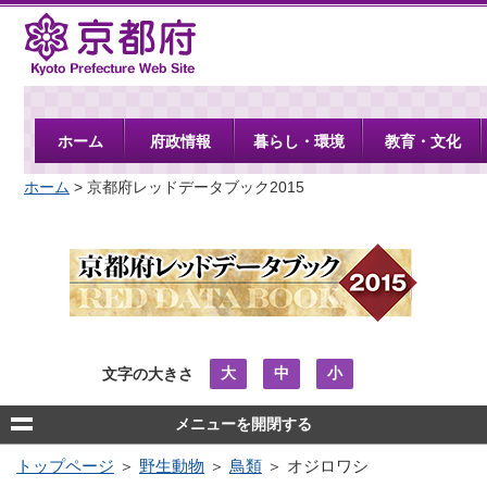
京都府
ホーム
府政情報
暮らし・環境
教育・文化
ホーム
> 京都府レッドデータブック2015
大
中
小
文字の大きさ
メニューを開閉する
トップページ
＞
野生動物
＞
鳥類
＞ オジロワシ