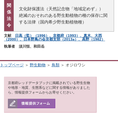
関
文化財保護法（天然記念物「地域定めず」）
係
絶滅のおそれのある野生動植物の種の保存に関
法
する法律（国内希少野生動植物種）
令
文献
日高（監）（1996）、京都府（1993）、真木、大西
（2000）、日本野鳥の会京都支部（2013a）、高野（1982）
執筆者 須川恒、和田岳
トップページ
＞
野生動物
＞
鳥類
＞ オジロワシ
京都府レッドデータブックに掲載されている野生生物
や地形・地質、生態系などに関する情報がありました
ら、情報提供フォームからお寄せください。