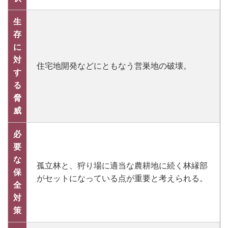
生
存
に
対
住宅地開発などにともなう営巣地の破壊。
す
る
脅
威
必
要
な
孤立林と、狩り場に適当な農耕地に続く林縁部
保
がセットになっている点が重要と考えられる。
全
対
策