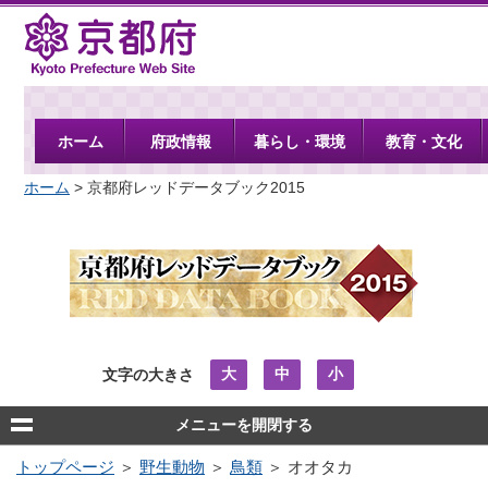
京都府
ホーム
府政情報
暮らし・環境
教育・文化
ホーム
> 京都府レッドデータブック2015
大
中
小
文字の大きさ
メニューを開閉する
トップページ
＞
野生動物
＞
鳥類
＞ オオタカ