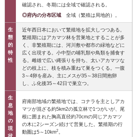
確認され、冬期には全域で確認される。
◎府内の分布区域
全域（繁殖は局地的）。
生
近年西日本において繁殖地を拡大しつつある。
態
繁殖期にはアカマツ林を営巣地とすることが多
的
く、非繁殖期には、河川敷や都市の緑地などに
特
広く出現する。小中型の哺乳類や鳥類を捕食す
性
る。雌雄で広い縄張りを持ち、太いアカマツな
どの枝上に、枝を積み重ねて巣をつくる。一腹
3～4卵を産み、主にメスが35～38日間抱卵
し、ふ化後35～42日で巣立つ。
生
府南部地域の繁殖地では、コナラを主としアカ
息
マツが混ざる約5km2の孤立林で1つがいが、尾
地
根に囲まれた胸高直径約70cmの同じアカマツ
の
の木に2シーズン続けて営巣した。繁殖期の行
現
2
動圏は5～10km
。
状