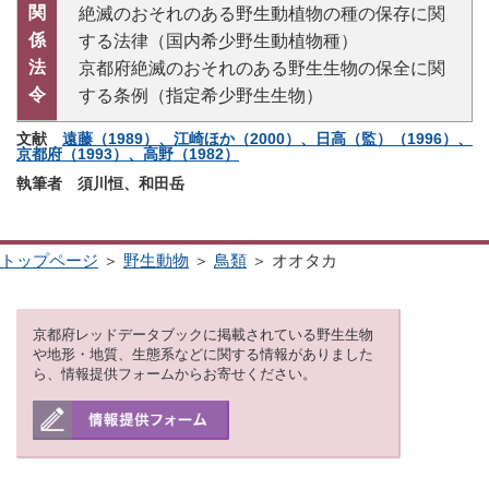
関
絶滅のおそれのある野生動植物の種の保存に関
係
する法律（国内希少野生動植物種）
法
京都府絶滅のおそれのある野生生物の保全に関
令
する条例（指定希少野生生物）
文献
遠藤（1989）、江崎ほか（2000）、日高（監）（1996）、
京都府（1993）、高野（1982）
執筆者 須川恒、和田岳
トップページ
＞
野生動物
＞
鳥類
＞ オオタカ
京都府レッドデータブックに掲載されている野生生物
や地形・地質、生態系などに関する情報がありました
ら、情報提供フォームからお寄せください。