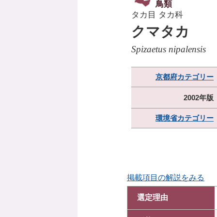
鳥類
タカ目 タカ科
クマタカ
Spizaetus nipalensis
京都府カテゴリー
2002年版
環境省カテゴリー
掲載項目の解説をみる
選定理由