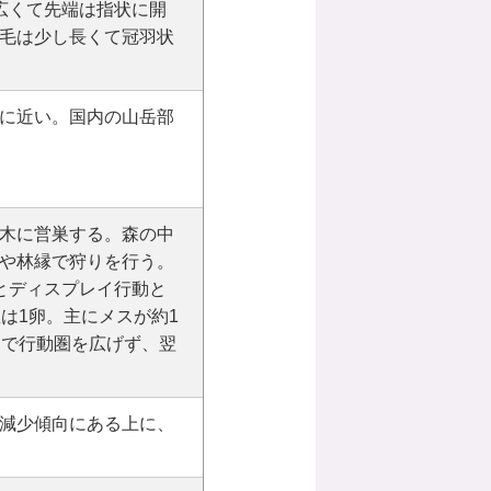
幅は広くて先端は指状に開
毛は少し長くて冠羽状
に近い。国内の山岳部
木に営巣する。森の中
や林縁で狩りを行う。
とディスプレイ行動と
は1卵。主にメスが約1
まで行動圏を広げず、翌
減少傾向にある上に、