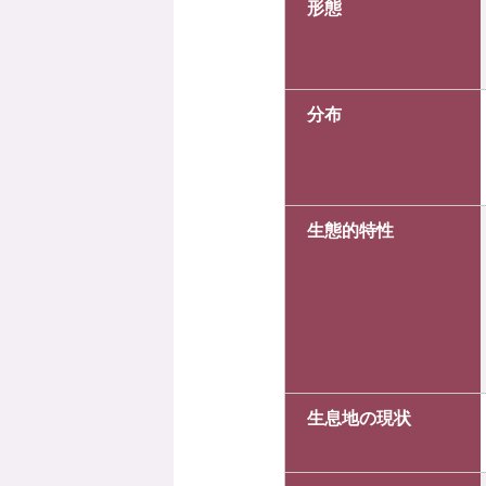
形態
分布
生態的特性
生息地の現状