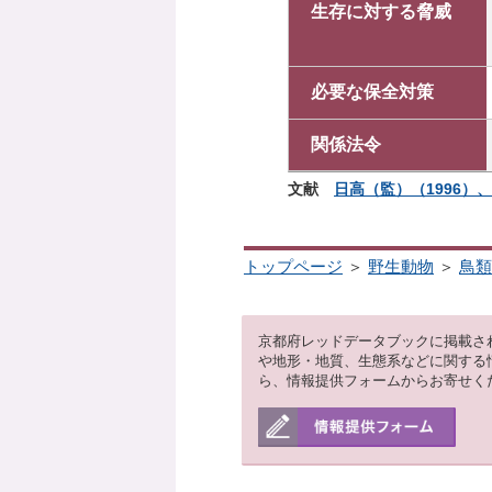
生存に対する脅威
必要な保全対策
関係法令
文献
日高（監）（1996）、
トップページ
＞
野生動物
＞
鳥類
京都府レッドデータブックに掲載さ
や地形・地質、生態系などに関する
ら、情報提供フォームからお寄せく