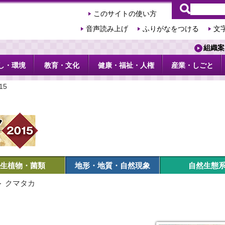
このサイトの使い方
音声読み上げ
ふりがなをつける
文
組織案
し・環境
教育・文化
健康・福祉・人権
産業・しごと
15
生植物・菌類
地形・地質・自然現象
自然生態
＞ クマタカ