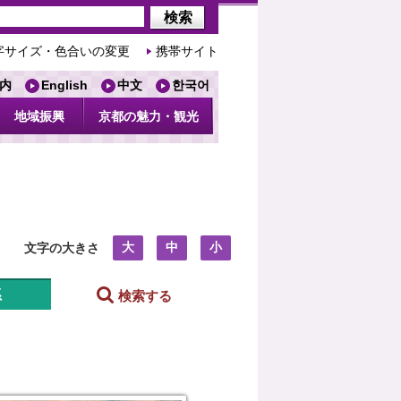
字サイズ・色合いの変更
携帯サイト
内
English
中文
한국어
地域振興
京都の魅力・観光
大
中
小
文字の大きさ
系
検索する