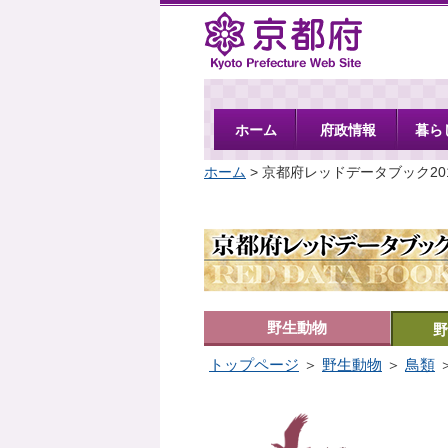
京都府
ホーム
府政情報
暮ら
ホーム
> 京都府レッドデータブック20
野生動物
野
トップページ
＞
野生動物
＞
鳥類