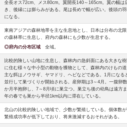
全長オス72cm、メス80cm。翼開長140～165cm。翼の
き、後縁には膨らみがある。尾は長めで幅が広い。後頭の羽
になる。
東南アジアの森林地帯を主な生息地とし、日本は分布の北限
の森林帯に生息し、府内の森林にも少数が生息する。
◎府内の分布区域
全域。
比較的険しい山地に生息し、森林内の急斜面にある大きな樹
に住む様々な中小型の動物を獲物として、森林内のけもの道
主な餌はノウサギ、ヤマドリ、ヘビなどである。1月になる
並行して巣づくりが開始される。産卵期は3～4月。一腹卵数
か月半抱卵し、7～8月頃に巣立つ。巣立ち後の幼鳥は遠方
年の春でも巣から半径1km以内に滞在している。
北山の比較的険しい地域で、少数が繁殖している。個体数が
繁殖成功率が低下しており、将来激減するおそれがある。