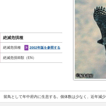
絶滅危惧種
絶滅危惧種
2002年版を参照する
絶滅危惧ⅠB類（EN）
留鳥として年中府内に生息する。個体数は少なく、近年減少